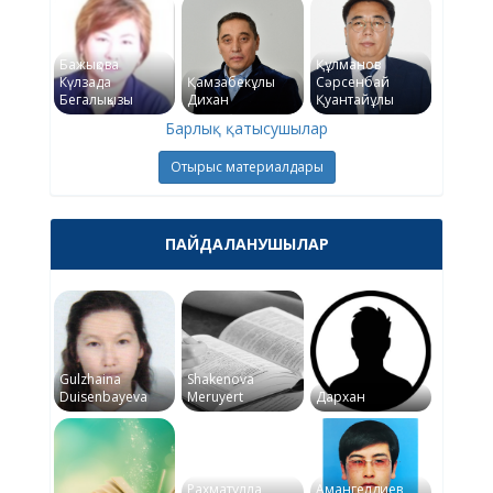
Бажықова
Құлманов
Күлзада
Қамзабекұлы
Сәрсенбай
Бегалықызы
Дихан
Қуантайұлы
Барлық қатысушылар
Отырыс материалдары
ПАЙДАЛАНУШЫЛАР
Gulzhaina
Shakenova
Duisenbayeva
Meruyert
Дархан
Рахматулла
Амангелдиев