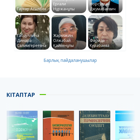
Ерғали
Норсултан
Гаухар Асылбек
Нұржанұлы
Джумабаевич
Габдуллина
Жармакин
Динара
Олжабай
Фарида
Салимгереевна
Қайкенұлы
Курабаева
Барлық пайдаланушылар
КІТАПТАР