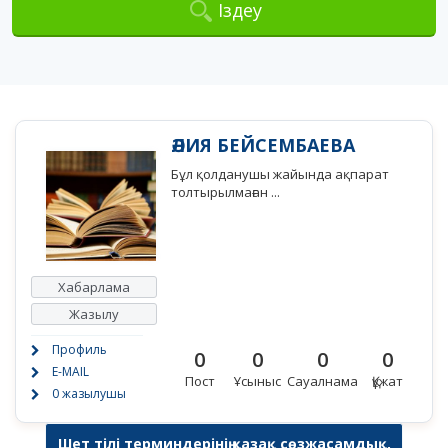
Іздеу
ӘЛИЯ БЕЙСЕМБАЕВА
Бұл қолданушы жайында ақпарат
толтырылмаған ...
Хабарлама
Жазылу
Профиль
0
0
0
0
E-MAIL
Пост
Ұсыныс
Сауалнама
Құжат
0 жазылушы
Шет тілі терминдерінің қазақ сөзжасамдық,