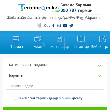
Базада барлығы
390 787
термин
Жоба жайлы
Хат жазу
Құжаттар
Қаз
/
Qaz
/
Рус
/
Eng
Қараңғы
Кіру
Термин
Алаң
Мақалалар
Кітаптар
Библиогра
Категорияны таңдаңыз
Барлығы
Бекітілген терминдерді бірінші көрсету