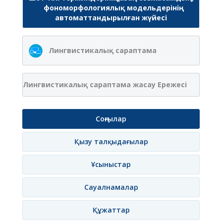
фономорфологиялық модельдерінің
автоматтандырылған жүйесі
Лингвистикалық сараптама
Лингвистикалық сараптама жасау Ережесі
Соңғылар
Қызу талқыдағылар
Ұсыныстар
Сауалнамалар
Құжаттар