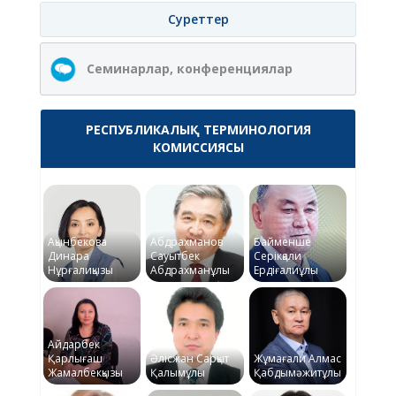
Суреттер
Семинарлар, конференциялар
РЕСПУБЛИКАЛЫҚ ТЕРМИНОЛОГИЯ
КОМИССИЯСЫ
Ақынбекова
Абдрахманов
Байменше
Динара
Сауытбек
Серікқали
Нұрғалиқызы
Абдрахманұлы
Ердіғалиұлы
Айдарбек
Қарлығаш
Әлісжан Сарқыт
Жұмағали Алмас
Жамалбекқызы
Қалымұлы
Қабдымәжитұлы