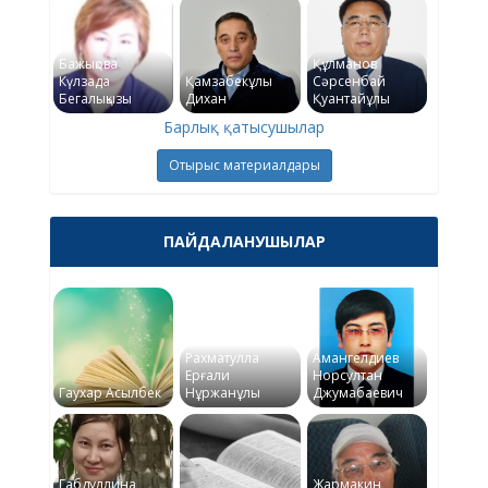
Бажықова
Құлманов
Күлзада
Қамзабекұлы
Сәрсенбай
Бегалықызы
Дихан
Қуантайұлы
Барлық қатысушылар
Отырыс материалдары
ПАЙДАЛАНУШЫЛАР
Рахматулла
Амангелдиев
Ерғали
Норсултан
Гаухар Асылбек
Нұржанұлы
Джумабаевич
Габдуллина
Жармакин