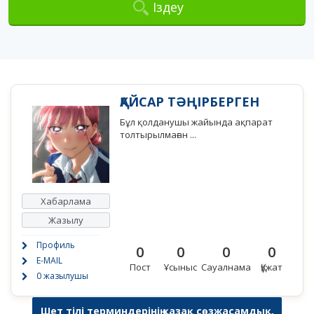
Іздеу
ҚАЙСАР ТӘҢІРБЕРГЕН
Бұл қолданушы жайында ақпарат
толтырылмаған ...
Хабарлама
Жазылу
Профиль
0
0
0
0
E-MAIL
Пост
Ұсыныс
Сауалнама
Құжат
0 жазылушы
Шет тілі терминдерінің қазақ сөзжасамдық,