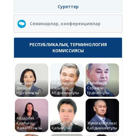
Суреттер
Семинарлар, конференциялар
РЕСПУБЛИКАЛЫҚ ТЕРМИНОЛОГИЯ
КОМИССИЯСЫ
Ақынбекова
Абдрахманов
Байменше
Динара
Сауытбек
Серікқали
Нұрғалиқызы
Абдрахманұлы
Ердіғалиұлы
Айдарбек
Қарлығаш
Әлісжан Сарқыт
Жұмағали Алмас
Жамалбекқызы
Қалымұлы
Қабдымәжитұлы