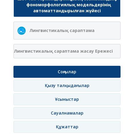
фономорфологиялық модельдерінің
автоматтандырылған жүйесі
Лингвистикалық сараптама
Лингвистикалық сараптама жасау Ережесі
Соңғылар
Қызу талқыдағылар
Ұсыныстар
Сауалнамалар
Құжаттар