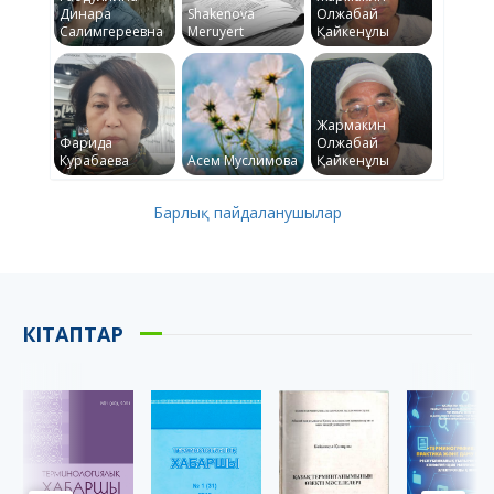
Динара
Shakenova
Олжабай
Салимгереевна
Meruyert
Қайкенұлы
Жармакин
Фарида
Олжабай
Курабаева
Асем Муслимова
Қайкенұлы
Барлық пайдаланушылар
КІТАПТАР