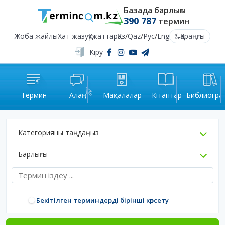
Базада барлығы
390 787
термин
Жоба жайлы
Хат жазу
Құжаттар
Қаз
/
Qaz
/
Рус
/
Eng
Қараңғы
Кіру
Термин
Алаң
Мақалалар
Кітаптар
Библиогра
Категорияны таңдаңыз
Барлығы
Бекітілген терминдерді бірінші көрсету