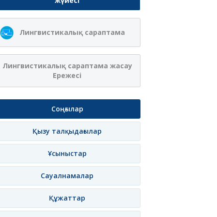
жүйесі
Лингвистикалық сараптама
Лингвистикалық сараптама жасау
Ережесі
Соңғылар
Қызу талқыдағылар
Ұсыныстар
Сауалнамалар
Құжаттар