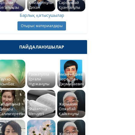
Күлзада
Қамзабекұлы
Сәрсенбай
Бегалықызы
Дихан
Қуантайұлы
Барлық қатысушылар
Отырыс материалдары
ПАЙДАЛАНУШЫЛАР
Рахматулла
Амангелдиев
Гаухар
Ерғали
Норсултан
Асылбек
Нұржанұлы
Джумабаевич
Габдуллина
Жармакин
Динара
Shakenova
Олжабай
Салимгереевна
Meruyert
Қайкенұлы
Жармакин