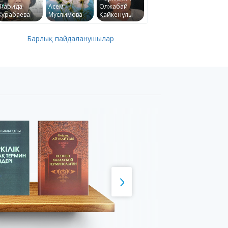
Фарида
Асем
Олжабай
Курабаева
Муслимова
Қайкенұлы
Барлық пайдаланушылар