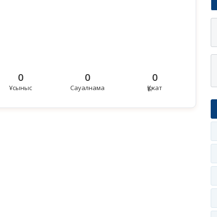
0
0
0
Ұсыныс
Сауалнама
Құжат