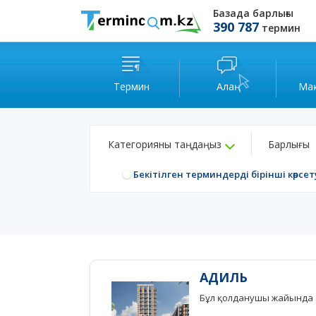
Базада барлығы
390 787
термин
Термин
Алаң
Ма
Категорияны таңдаңыз
Барлығы
Бекітілген терминдерді бірінші көрсет
АДИЛЬ
Бұл қолданушы жайында а