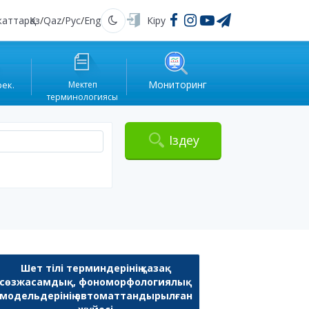
жаттар
Қаз
/
Qaz
/
Рус
/
Eng
Кіру
Қараңғы
Мониторинг
рек.
Мектеп
терминологиясы
Іздеу
Шет тілі терминдерінің қазақ
сөзжасамдық, фономорфологиялық
модельдерінің автоматтандырылған