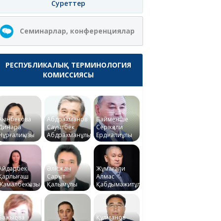
Суреттер
Семинарлар, конференциялар
РЕСПУБЛИКАЛЫҚ ТЕРМИНОЛОГИЯ
КОМИССИЯСЫ
Ақынбекова
Абдрахманов
Байменше
Динара
Сауытбек
Серікқали
Нұрғалиқызы
Абдрахманұлы
Ердіғалиұлы
Айдарбек
Әлісжан
Жұмағали
Қарлығаш
Сарқыт
Алмас
Жамалбекқызы
Қалымұлы
Қабдымәжитұлы
Бажықова
Құлманов