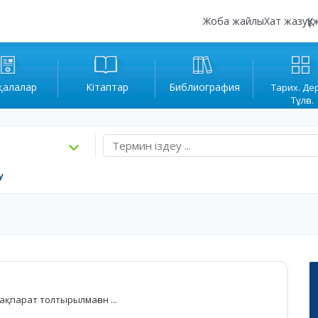
Жоба жайлы
Хат жазу
Құ
қалалар
Кітаптар
Библиография
Тарих. Де
Тұлға.
у
қпарат толтырылмаған ...