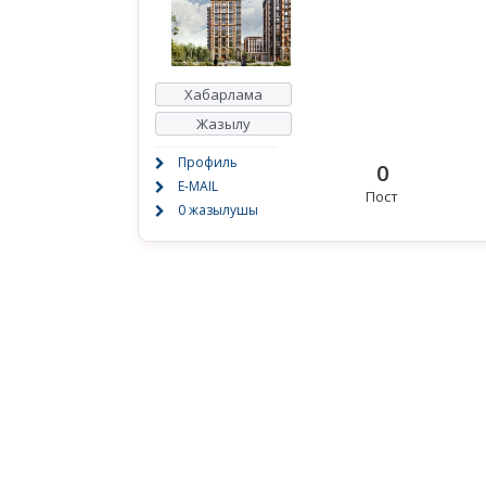
Хабарлама
Жазылу
Профиль
0
E-MAIL
Пост
0 жазылушы