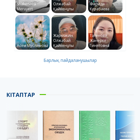
Shakenova
Олжабай
Фарида
Meruyert
Қайкенұлы
Курабаева
Жармакин
Татенова
Олжабай
Жанерке
Асем Муслимова
Қайкенұлы
Гинятовна
Барлық пайдаланушылар
КІТАПТАР