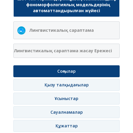
фономорфологиялық модельдерінің
автоматтандырылған жүйесі
Лингвистикалық сараптама
Лингвистикалық сараптама жасау Ережесі
Соңғылар
Қызу талқыдағылар
Ұсыныстар
Сауалнамалар
Құжаттар