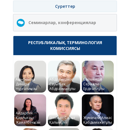
Суреттер
Семинарлар, конференциялар
РЕСПУБЛИКАЛЫҚ ТЕРМИНОЛОГИЯ
КОМИССИЯСЫ
Ақынбекова
Абдрахманов
Байменше
Динара
Сауытбек
Серікқали
Нұрғалиқызы
Абдрахманұлы
Ердіғалиұлы
Айдарбек
Қарлығаш
Әлісжан Сарқыт
Жұмағали Алмас
Жамалбекқызы
Қалымұлы
Қабдымәжитұлы