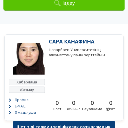
Іздеу
САРА КАНАФИНА
Назарбаев Университетінің
әлеуметтану пәнін зерттеймін
Хабарлама
Жазылу
Профиль
0
0
0
0
E-MAIL
Пост
Ұсыныс
Сауалнама
Құжат
0 жазылушы
Шет тілі терминдерінің қазақ сөзжасамдық,