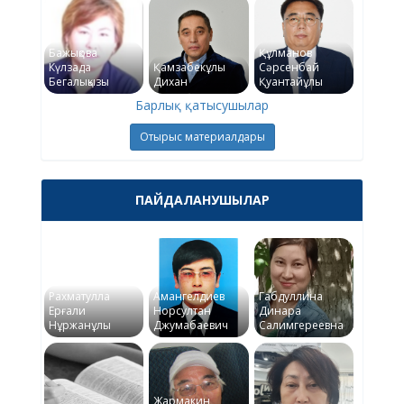
Бажықова
Құлманов
Күлзада
Қамзабекұлы
Сәрсенбай
Бегалықызы
Дихан
Қуантайұлы
Барлық қатысушылар
Отырыс материалдары
ПАЙДАЛАНУШЫЛАР
Рахматулла
Амангелдиев
Габдуллина
Ерғали
Норсултан
Динара
Нұржанұлы
Джумабаевич
Салимгереевна
Жармакин