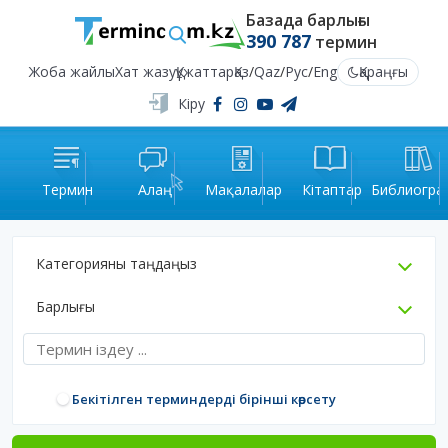
Базада барлығы
390 787
термин
Жоба жайлы
Хат жазу
Құжаттар
Қаз
/
Qaz
/
Рус
/
Eng
Қараңғы
Кіру
Термин
Алаң
Мақалалар
Кітаптар
Библиогра
Категорияны таңдаңыз
Барлығы
Бекітілген терминдерді бірінші көрсету