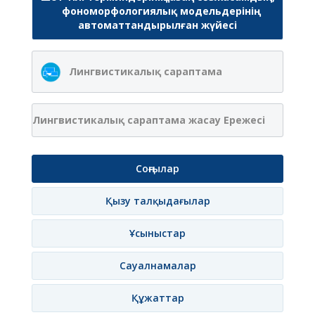
фономорфологиялық модельдерінің
автоматтандырылған жүйесі
Лингвистикалық сараптама
Лингвистикалық сараптама жасау Ережесі
Соңғылар
Қызу талқыдағылар
Ұсыныстар
Сауалнамалар
Құжаттар