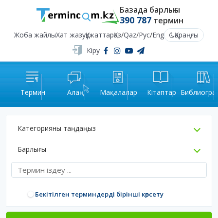
Базада барлығы
390 787
термин
Жоба жайлы
Хат жазу
Құжаттар
Қаз
/
Qaz
/
Рус
/
Eng
Қараңғы
Кіру
Термин
Алаң
Мақалалар
Кітаптар
Библиогра
Категорияны таңдаңыз
Барлығы
Бекітілген терминдерді бірінші көрсету