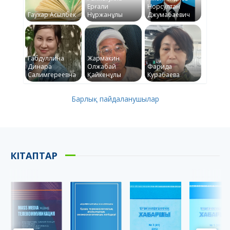
Ерғали
Норсултан
Гаухар Асылбек
Нұржанұлы
Джумабаевич
Габдуллина
Жармакин
Динара
Олжабай
Фарида
Салимгереевна
Қайкенұлы
Курабаева
Барлық пайдаланушылар
КІТАПТАР