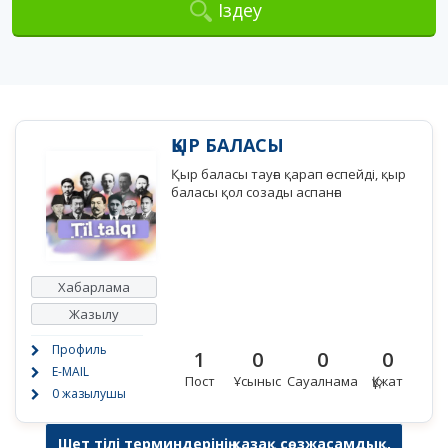
Іздеу
ҚЫР БАЛАСЫ
Қыр баласы тауға қарап өспейді, қыр
баласы қол созады аспанға
Хабарлама
Жазылу
Профиль
1
0
0
0
E-MAIL
Пост
Ұсыныс
Сауалнама
Құжат
0 жазылушы
Шет тілі терминдерінің қазақ сөзжасамдық,