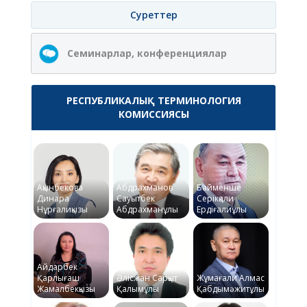
Суреттер
Семинарлар, конференциялар
РЕСПУБЛИКАЛЫҚ ТЕРМИНОЛОГИЯ
КОМИССИЯСЫ
Ақынбекова
Абдрахманов
Байменше
Динара
Сауытбек
Серікқали
Нұрғалиқызы
Абдрахманұлы
Ердіғалиұлы
Айдарбек
Қарлығаш
Әлісжан Сарқыт
Жұмағали Алмас
Жамалбекқызы
Қалымұлы
Қабдымәжитұлы