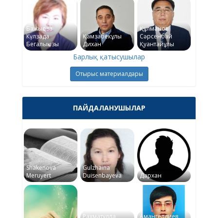
Бажықова
Құлманов
Күлзада
Қамзабекұлы
Сәрсенбай
Бегалықызы
Дихан
Қуантайұлы
Барлық қатысушылар
Отырыс материалдары
ПАЙДАЛАНУШЫЛАР
Shakenova
Gulzhaina
Meruyert
Duisenbayeva
Дархан
Рахматулла
Амангелдиев