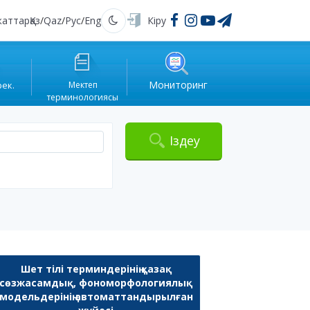
жаттар
Қаз
/
Qaz
/
Рус
/
Eng
Кіру
Қараңғы
Мониторинг
рек.
Мектеп
терминологиясы
Іздеу
Шет тілі терминдерінің қазақ
сөзжасамдық, фономорфологиялық
модельдерінің автоматтандырылған