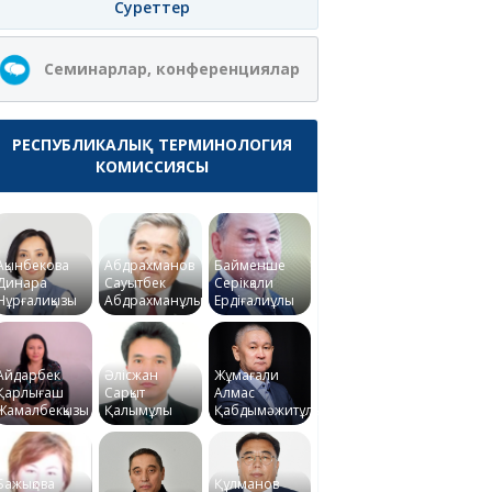
Суреттер
Семинарлар, конференциялар
РЕСПУБЛИКАЛЫҚ ТЕРМИНОЛОГИЯ
КОМИССИЯСЫ
Ақынбекова
Абдрахманов
Байменше
Динара
Сауытбек
Серікқали
Нұрғалиқызы
Абдрахманұлы
Ердіғалиұлы
Айдарбек
Әлісжан
Жұмағали
Қарлығаш
Сарқыт
Алмас
Жамалбекқызы
Қалымұлы
Қабдымәжитұлы
Бажықова
Құлманов