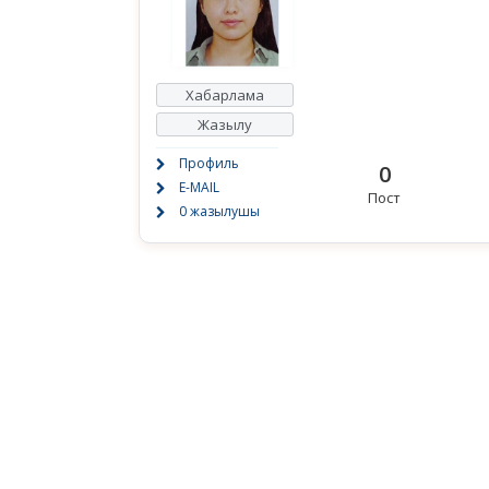
Хабарлама
Жазылу
Профиль
0
E-MAIL
Пост
0 жазылушы