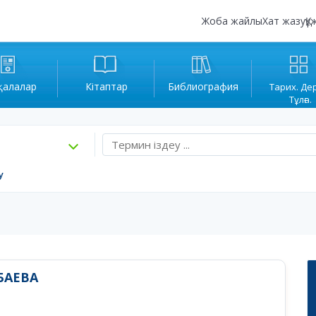
Жоба жайлы
Хат жазу
Құ
қалалар
Кітаптар
Библиография
Тарих. Де
Тұлға.
у
БАЕВА