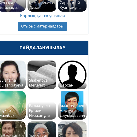
Күлзада
Қамзабекұлы
Сәрсенбай
Бегалықызы
Дихан
Қуантайұлы
Барлық қатысушылар
Отырыс материалдары
ПАЙДАЛАНУШЫЛАР
Gulzhaina
Shakenova
Duisenbayeva
Meruyert
Дархан
Рахматулла
Амангелдиев
Гаухар
Ерғали
Норсултан
Асылбек
Нұржанұлы
Джумабаевич
Габдуллина
Жармакин