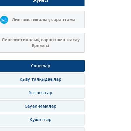
жүйесі
Лингвистикалық сараптама
Лингвистикалық сараптама жасау
Ережесі
Соңғылар
Қызу талқыдағылар
Ұсыныстар
Сауалнамалар
Құжаттар