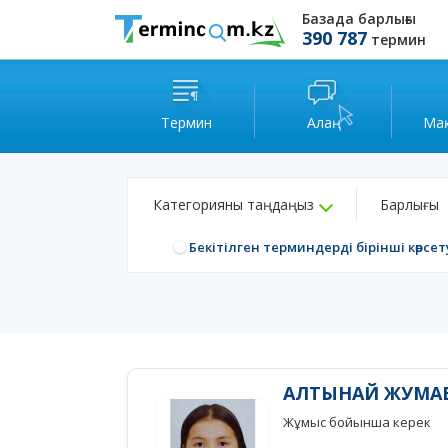
Базада барлығы
390 787
термин
Термин
Алаң
Ма
Категорияны таңдаңыз
Барлығы
Бекітілген терминдерді бірінші көрсет
АЛТЫНАЙ ЖУМА
Жұмыс бойынша керек