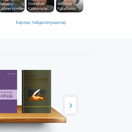
Динара
Олжабай
Фарида
Салимгереевна
Қайкенұлы
Курабаева
Барлық пайдаланушылар