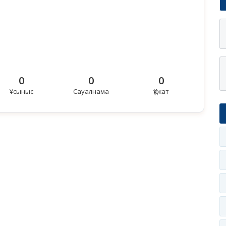
0
0
0
Ұсыныс
Сауалнама
Құжат