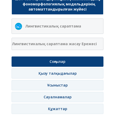
фономорфологиялық модельдерінің
автоматтандырылған жүйесі
Лингвистикалық сараптама
Лингвистикалық сараптама жасау Ережесі
Соңғылар
Қызу талқыдағылар
Ұсыныстар
Сауалнамалар
Құжаттар