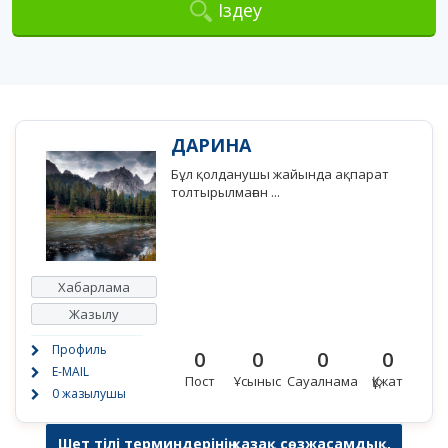
Іздеу
ДАРИНА
Бұл қолданушы жайында ақпарат
толтырылмаған ...
Хабарлама
Жазылу
Профиль
0
0
0
0
E-MAIL
Пост
Ұсыныс
Сауалнама
Құжат
0 жазылушы
Шет тілі терминдерінің қазақ сөзжасамдық,