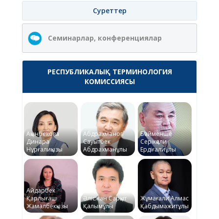
Суреттер
Семинарлар, конференциялар
РЕСПУБЛИКАЛЫҚ ТЕРМИНОЛОГИЯ
КОМИССИЯСЫ
Ақынбекова
Абдрахманов
Байменше
Динара
Сауытбек
Серікқали
Нұрғалиқызы
Абдрахманұлы
Ердіғалиұлы
Айдарбек
Қарлығаш
Әлісжан Сарқыт
Жұмағали Алмас
Жамалбекқызы
Қалымұлы
Қабдымәжитұлы