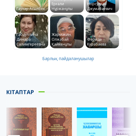
Ерғали
Норсултан
Гаухар Асылбек
Нұржанұлы
Джумабаевич
Габдуллина
Жармакин
Динара
Олжабай
Фарида
Салимгереевна
Қайкенұлы
Курабаева
Барлық пайдаланушылар
КІТАПТАР