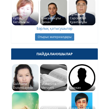
Бажықова
Құлманов
Күлзада
Қамзабекұлы
Сәрсенбай
Бегалықызы
Дихан
Қуантайұлы
Барлық қатысушылар
Отырыс материалдары
ПАЙДАЛАНУШЫЛАР
Gulzhaina
Shakenova
Duisenbayeva
Meruyert
Дархан
Рахматулла
Амангелдиев