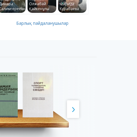
Динара
Олжабай
Фарида
Салимгереевна
Қайкенұлы
Курабаева
Барлық пайдаланушылар