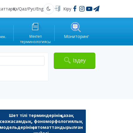
жаттар
Қаз
/
Qaz
/
Рус
/
Eng
Кіру
Қараңғы
Мониторинг
рек.
Мектеп
терминологиясы
Іздеу
Шет тілі терминдерінің қазақ
сөзжасамдық, фономорфологиялық
модельдерінің автоматтандырылған