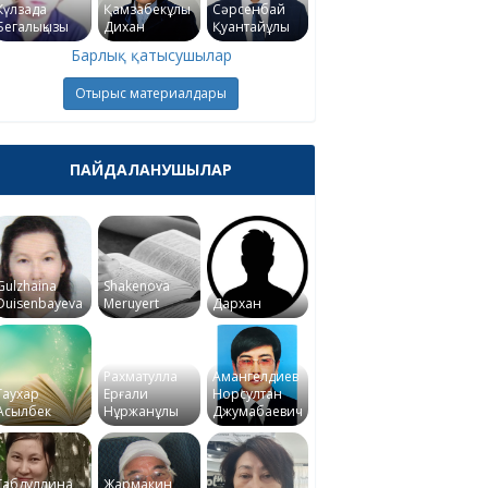
Күлзада
Қамзабекұлы
Сәрсенбай
Бегалықызы
Дихан
Қуантайұлы
Барлық қатысушылар
Отырыс материалдары
ПАЙДАЛАНУШЫЛАР
Gulzhaina
Shakenova
Duisenbayeva
Meruyert
Дархан
Рахматулла
Амангелдиев
Гаухар
Ерғали
Норсултан
Асылбек
Нұржанұлы
Джумабаевич
Габдуллина
Жармакин