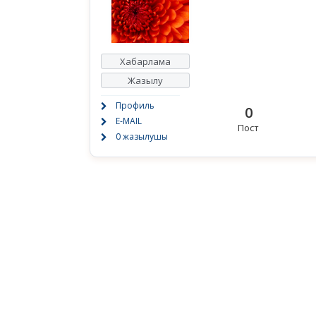
Хабарлама
Жазылу
Профиль
0
E-MAIL
Пост
0 жазылушы