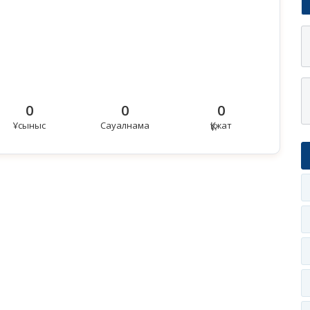
0
0
0
Ұсыныс
Сауалнама
Құжат