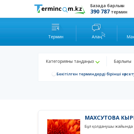
Базада барлығы
390 787
термин
Термин
Алаң
Ма
Категорияны таңдаңыз
Барлығы
Бекітілген терминдерді бірінші көрсет
МАХСУТОВА КЫ
Бұл қолданушы жайында а