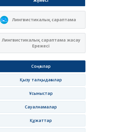
жүйесі
Лингвистикалық сараптама
Лингвистикалық сараптама жасау
Ережесі
Соңғылар
Қызу талқыдағылар
Ұсыныстар
Сауалнамалар
Құжаттар