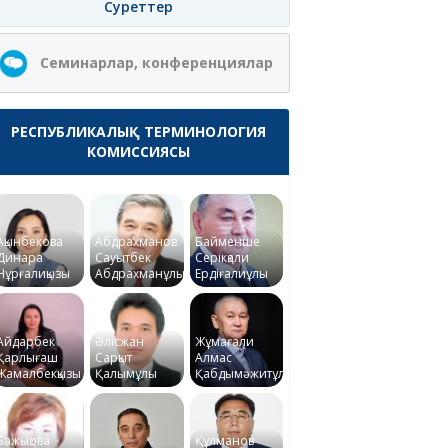
Суреттер
Семинарлар, конференциялар
РЕСПУБЛИКАЛЫҚ ТЕРМИНОЛОГИЯ
КОМИССИЯСЫ
Ақынбекова
Абдрахманов
Байменше
Динара
Сауытбек
Серікқали
Нұрғалиқызы
Абдрахманұлы
Ердіғалиұлы
Айдарбек
Әлісжан
Жұмағали
Қарлығаш
Сарқыт
Алмас
Жамалбекқызы
Қалымұлы
Қабдымәжитұлы
Бажықова
Құлманов