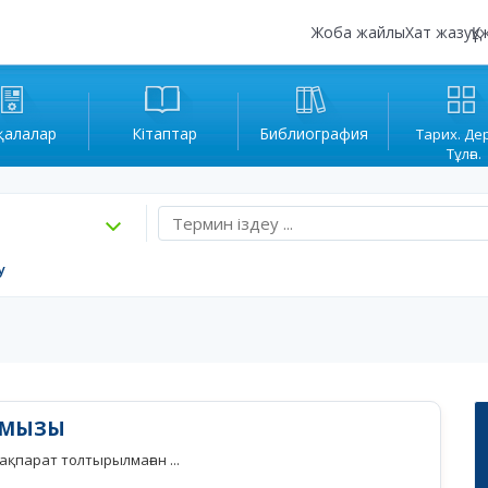
Жоба жайлы
Хат жазу
Құ
қалалар
Кітаптар
Библиография
Тарих. Де
Тұлға.
у
РМЫЗЫ
қпарат толтырылмаған ...