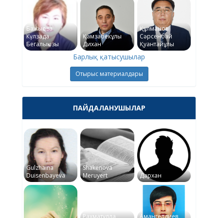
Бажықова
Құлманов
Күлзада
Қамзабекұлы
Сәрсенбай
Бегалықызы
Дихан
Қуантайұлы
Барлық қатысушылар
Отырыс материалдары
ПАЙДАЛАНУШЫЛАР
Gulzhaina
Shakenova
Duisenbayeva
Meruyert
Дархан
Рахматулла
Амангелдиев