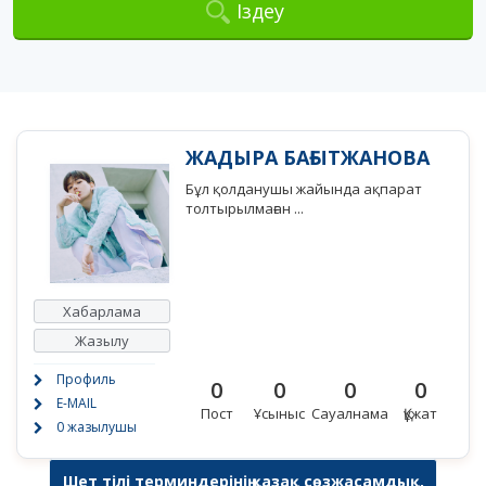
Іздеу
ЖАДЫРА БАҒЫТЖАНОВА
Бұл қолданушы жайында ақпарат
толтырылмаған ...
Хабарлама
Жазылу
Профиль
0
0
0
0
E-MAIL
Пост
Ұсыныс
Сауалнама
Құжат
0 жазылушы
Шет тілі терминдерінің қазақ сөзжасамдық,