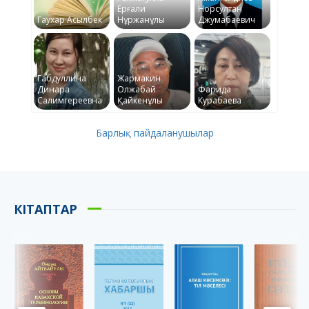
Ерғали
Норсултан
Гаухар Асылбек
Нұржанұлы
Джумабаевич
Габдуллина
Жармакин
Динара
Олжабай
Фарида
Салимгереевна
Қайкенұлы
Курабаева
Барлық пайдаланушылар
КІТАПТАР