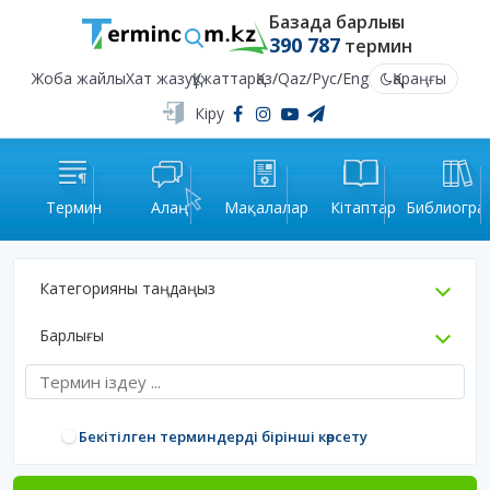
Базада барлығы
390 787
термин
Жоба жайлы
Хат жазу
Құжаттар
Қаз
/
Qaz
/
Рус
/
Eng
Қараңғы
Кіру
Термин
Алаң
Мақалалар
Кітаптар
Библиогра
Категорияны таңдаңыз
Барлығы
Бекітілген терминдерді бірінші көрсету