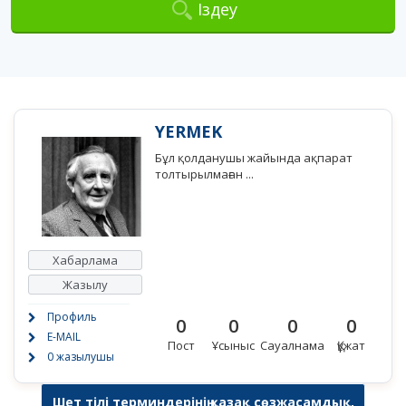
Іздеу
YERMEK
Бұл қолданушы жайында ақпарат
толтырылмаған ...
Хабарлама
Жазылу
Профиль
0
0
0
0
E-MAIL
Пост
Ұсыныс
Сауалнама
Құжат
0 жазылушы
Шет тілі терминдерінің қазақ сөзжасамдық,