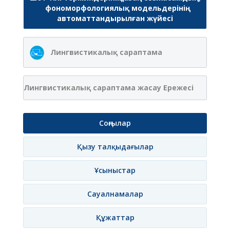
фономорфологиялық модельдерінің
автоматтандырылған жүйесі
Лингвистикалық сараптама
Лингвистикалық сараптама жасау Ережесі
Соңғылар
Қызу талқыдағылар
Ұсыныстар
Сауалнамалар
Құжаттар