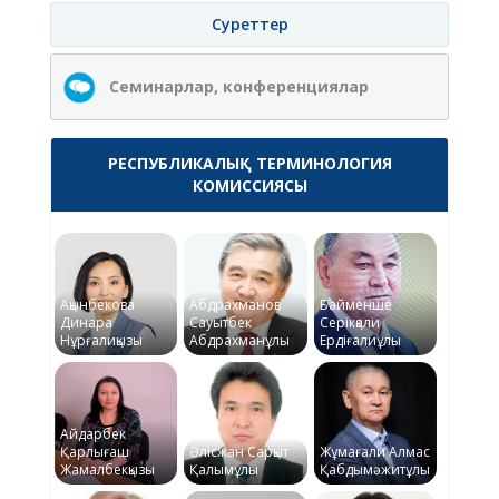
Суреттер
Семинарлар, конференциялар
РЕСПУБЛИКАЛЫҚ ТЕРМИНОЛОГИЯ
КОМИССИЯСЫ
Ақынбекова
Абдрахманов
Байменше
Динара
Сауытбек
Серікқали
Нұрғалиқызы
Абдрахманұлы
Ердіғалиұлы
Айдарбек
Қарлығаш
Әлісжан Сарқыт
Жұмағали Алмас
Жамалбекқызы
Қалымұлы
Қабдымәжитұлы