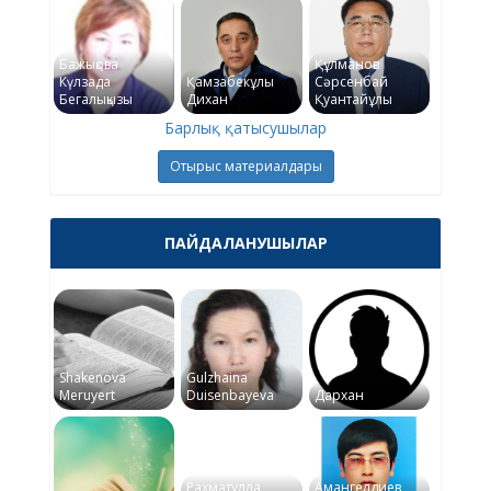
Бажықова
Құлманов
Күлзада
Қамзабекұлы
Сәрсенбай
Бегалықызы
Дихан
Қуантайұлы
Барлық қатысушылар
Отырыс материалдары
ПАЙДАЛАНУШЫЛАР
Shakenova
Gulzhaina
Meruyert
Duisenbayeva
Дархан
Рахматулла
Амангелдиев