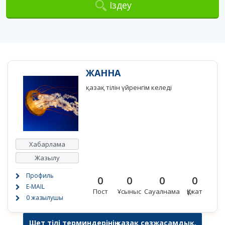
Іздеу
ЖАННА
қазақ тілін үйренгім келеді
Хабарлама
Жазылу
Профиль
0
0
0
0
E-MAIL
Пост
Ұсыныс
Сауалнама
Құжат
0 жазылушы
Шет тілі терминдерінің қазақ сөзжасамдық,