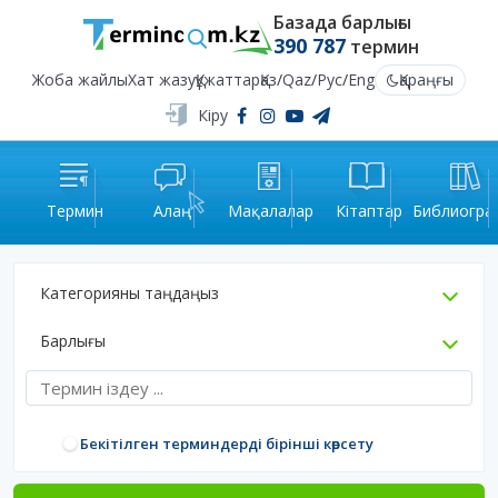
Базада барлығы
390 787
термин
Жоба жайлы
Хат жазу
Құжаттар
Қаз
/
Qaz
/
Рус
/
Eng
Қараңғы
Кіру
Термин
Алаң
Мақалалар
Кітаптар
Библиогра
Категорияны таңдаңыз
Барлығы
Бекітілген терминдерді бірінші көрсету