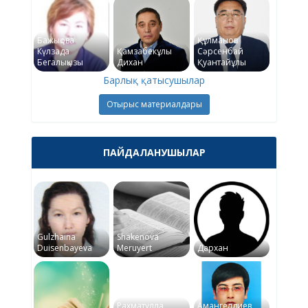
Бажықова
Құлманов
Күлзада
Қамзабекұлы
Сәрсенбай
Бегалықызы
Дихан
Қуантайұлы
Барлық қатысушылар
Отырыс материалдары
ПАЙДАЛАНУШЫЛАР
Gulzhaina
Shakenova
Duisenbayeva
Meruyert
Дархан
Рахматулла
Амангелдиев