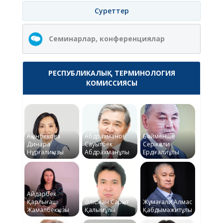
Суреттер
Семинарлар, конференциялар
РЕСПУБЛИКАЛЫҚ ТЕРМИНОЛОГИЯ
КОМИССИЯСЫ
Ақынбекова
Абдрахманов
Байменше
Динара
Сауытбек
Серікқали
Нұрғалиқызы
Абдрахманұлы
Ердіғалиұлы
Айдарбек
Қарлығаш
Әлісжан Сарқыт
Жұмағали Алмас
Жамалбекқызы
Қалымұлы
Қабдымәжитұлы