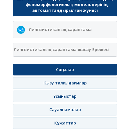
фономорфологиялық модельдерінің
автоматтандырылған жүйесі
Лингвистикалық сараптама
Лингвистикалық сараптама жасау Ережесі
Соңғылар
Қызу талқыдағылар
Ұсыныстар
Сауалнамалар
Құжаттар