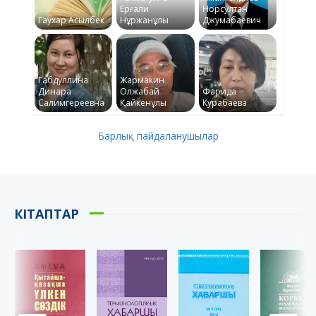
Ерғали
Норсултан
Гаухар Асылбек
Нұржанұлы
Джумабаевич
Габдуллина
Жармакин
Динара
Олжабай
Фарида
Салимгереевна
Қайкенұлы
Курабаева
Барлық пайдаланушылар
КІТАПТАР