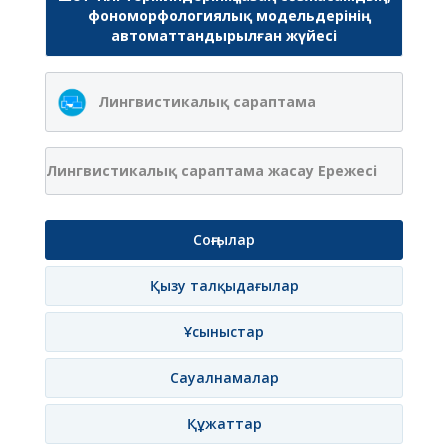
фономорфологиялық модельдерінің
автоматтандырылған жүйесі
Лингвистикалық сараптама
Лингвистикалық сараптама жасау Ережесі
Соңғылар
Қызу талқыдағылар
Ұсыныстар
Сауалнамалар
Құжаттар