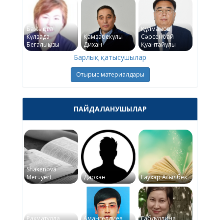
Бажықова
Құлманов
Күлзада
Қамзабекұлы
Сәрсенбай
Бегалықызы
Дихан
Қуантайұлы
Барлық қатысушылар
Отырыс материалдары
ПАЙДАЛАНУШЫЛАР
Shakenova
Meruyert
Дархан
Гаухар Асылбек
Рахматулла
Амангелдиев
Габдуллина