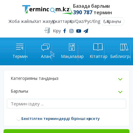
Базада барлығы
390 787
термин
Жоба жайлы
Хат жазу
Құжаттар
Қаз
/
Qaz
/
Рус
/
Eng
Қараңғы
Кіру
Термин
Алаң
Мақалалар
Кітаптар
Библиогра
Категорияны таңдаңыз
Барлығы
Бекітілген терминдерді бірінші көрсету