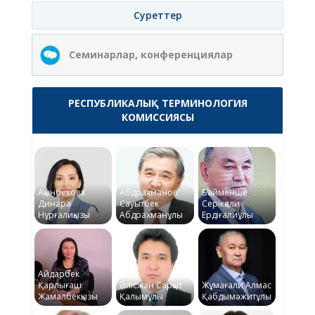
Суреттер
Семинарлар, конференциялар
РЕСПУБЛИКАЛЫҚ ТЕРМИНОЛОГИЯ
КОМИССИЯСЫ
Ақынбекова
Абдрахманов
Байменше
Динара
Сауытбек
Серікқали
Нұрғалиқызы
Абдрахманұлы
Ердіғалиұлы
Айдарбек
Қарлығаш
Әлісжан Сарқыт
Жұмағали Алмас
Жамалбекқызы
Қалымұлы
Қабдымәжитұлы