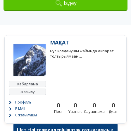
Іздеу
МАҚСАТ
Бұл қолданушы жайында ақпарат
толтырылмаған ...
Хабарлама
Жазылу
Профиль
0
0
0
0
E-MAIL
Пост
Ұсыныс
Сауалнама
Құжат
0 жазылушы
Шет тілі терминдерінің қазақ сөзжасамдық,