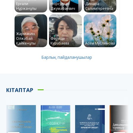
Ерғали
Норсултан
Динара
Нұржанұлы
Джумабаевич
Салимгереевна
Жармакин
Олжабай
Фарида
Қайкенұлы
Курабаева
Асем Муслимова
Барлық пайдаланушылар
КІТАПТАР