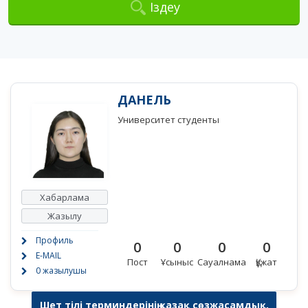
Іздеу
ДАНЕЛЬ
Университет студенты
Хабарлама
Жазылу
Профиль
0
0
0
0
E-MAIL
Пост
Ұсыныс
Сауалнама
Құжат
0 жазылушы
Шет тілі терминдерінің қазақ сөзжасамдық,