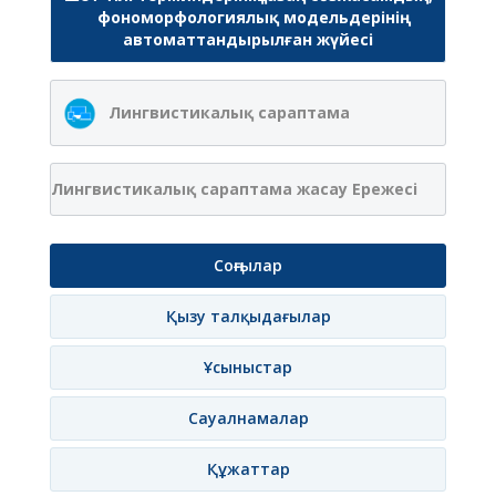
фономорфологиялық модельдерінің
автоматтандырылған жүйесі
Лингвистикалық сараптама
Лингвистикалық сараптама жасау Ережесі
Соңғылар
Қызу талқыдағылар
Ұсыныстар
Сауалнамалар
Құжаттар