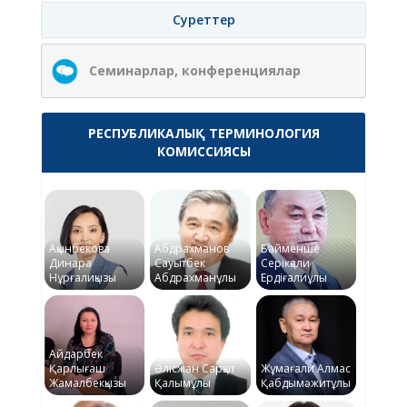
Суреттер
Семинарлар, конференциялар
РЕСПУБЛИКАЛЫҚ ТЕРМИНОЛОГИЯ
КОМИССИЯСЫ
Ақынбекова
Абдрахманов
Байменше
Динара
Сауытбек
Серікқали
Нұрғалиқызы
Абдрахманұлы
Ердіғалиұлы
Айдарбек
Қарлығаш
Әлісжан Сарқыт
Жұмағали Алмас
Жамалбекқызы
Қалымұлы
Қабдымәжитұлы