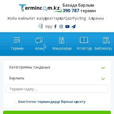
Базада барлығы
390 787
термин
Жоба жайлы
Хат жазу
Құжаттар
Қаз
/
Qaz
/
Рус
/
Eng
Қараңғы
Кіру
Термин
Алаң
Мақалалар
Кітаптар
Библиогра
Категорияны таңдаңыз
Барлығы
Бекітілген терминдерді бірінші көрсету