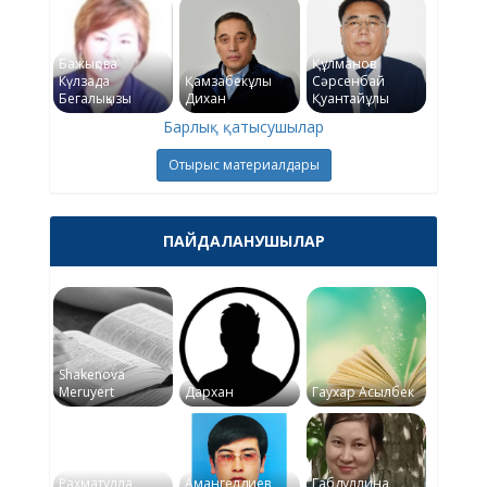
Бажықова
Құлманов
Күлзада
Қамзабекұлы
Сәрсенбай
Бегалықызы
Дихан
Қуантайұлы
Барлық қатысушылар
Отырыс материалдары
ПАЙДАЛАНУШЫЛАР
Shakenova
Meruyert
Дархан
Гаухар Асылбек
Рахматулла
Амангелдиев
Габдуллина