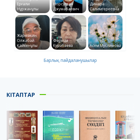
Ерғали
Норсултан
Динара
Нұржанұлы
Джумабаевич
Салимгереевна
Жармакин
Олжабай
Фарида
Қайкенұлы
Курабаева
Асем Муслимова
Барлық пайдаланушылар
КІТАПТАР