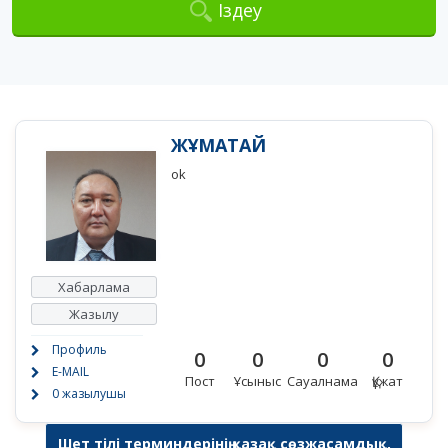
Іздеу
ЖҰМАТАЙ
ok
Хабарлама
Жазылу
Профиль
0
0
0
0
E-MAIL
Пост
Ұсыныс
Сауалнама
Құжат
0 жазылушы
Шет тілі терминдерінің қазақ сөзжасамдық,