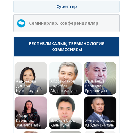
Суреттер
Семинарлар, конференциялар
РЕСПУБЛИКАЛЫҚ ТЕРМИНОЛОГИЯ
КОМИССИЯСЫ
Ақынбекова
Абдрахманов
Байменше
Динара
Сауытбек
Серікқали
Нұрғалиқызы
Абдрахманұлы
Ердіғалиұлы
Айдарбек
Қарлығаш
Әлісжан Сарқыт
Жұмағали Алмас
Жамалбекқызы
Қалымұлы
Қабдымәжитұлы