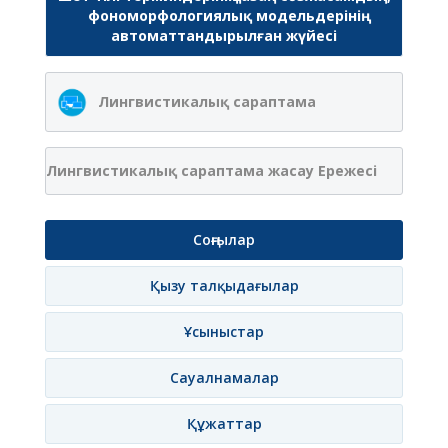
фономорфологиялық модельдерінің
автоматтандырылған жүйесі
Лингвистикалық сараптама
Лингвистикалық сараптама жасау Ережесі
Соңғылар
Қызу талқыдағылар
Ұсыныстар
Сауалнамалар
Құжаттар