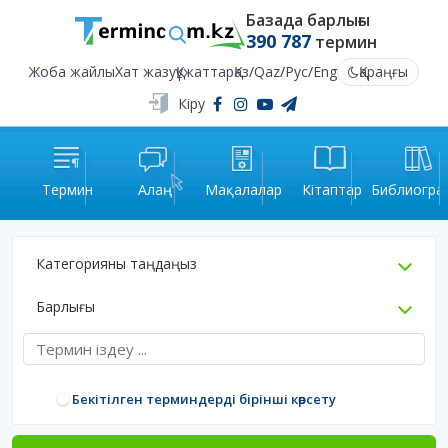
Базада барлығы
390 787
термин
Жоба жайлы
Хат жазу
Құжаттар
Қаз
/
Qaz
/
Рус
/
Eng
Қараңғы
Кіру
Термин
Алаң
Мақалалар
Кітаптар
Библиогра
Категорияны таңдаңыз
Барлығы
Бекітілген терминдерді бірінші көрсету