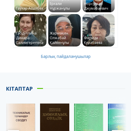
Ерғали
Норсултан
Гаухар Асылбек
Нұржанұлы
Джумабаевич
Габдуллина
Жармакин
Динара
Олжабай
Фарида
Салимгереевна
Қайкенұлы
Курабаева
Барлық пайдаланушылар
КІТАПТАР