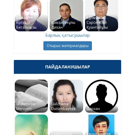
Бажықова
Құлманов
Күлзада
Қамзабекұлы
Сәрсенбай
Бегалықызы
Дихан
Қуантайұлы
Барлық қатысушылар
Отырыс материалдары
ПАЙДАЛАНУШЫЛАР
Shakenova
Gulzhaina
Meruyert
Duisenbayeva
Дархан
Рахматулла
Амангелдиев