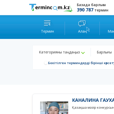
Базада барлығы
390 787
термин
Термин
Алаң
Ма
Категорияны таңдаңыз
Барлығы
Бекітілген терминдерді бірінші көрсет
КАНАЛИНА ГАУХ
Қазақша мәзір конкурсы