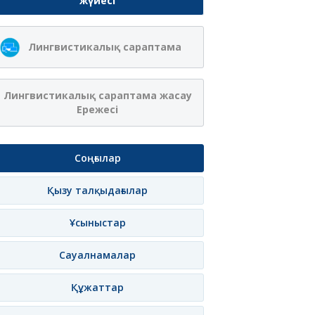
жүйесі
Лингвистикалық сараптама
Лингвистикалық сараптама жасау
Ережесі
Соңғылар
Қызу талқыдағылар
Ұсыныстар
Сауалнамалар
Құжаттар