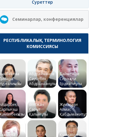
Суреттер
Семинарлар, конференциялар
РЕСПУБЛИКАЛЫҚ ТЕРМИНОЛОГИЯ
КОМИССИЯСЫ
Ақынбекова
Абдрахманов
Байменше
Динара
Сауытбек
Серікқали
Нұрғалиқызы
Абдрахманұлы
Ердіғалиұлы
Айдарбек
Әлісжан
Жұмағали
Қарлығаш
Сарқыт
Алмас
Жамалбекқызы
Қалымұлы
Қабдымәжитұлы
Бажықова
Құлманов