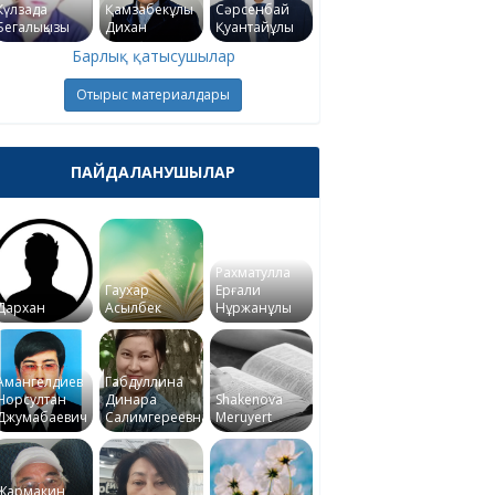
Күлзада
Қамзабекұлы
Сәрсенбай
Бегалықызы
Дихан
Қуантайұлы
Барлық қатысушылар
Отырыс материалдары
ПАЙДАЛАНУШЫЛАР
Рахматулла
Гаухар
Ерғали
Дархан
Асылбек
Нұржанұлы
Амангелдиев
Габдуллина
Норсултан
Динара
Shakenova
Джумабаевич
Салимгереевна
Meruyert
Жармакин