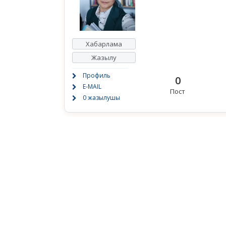
Хабарлама
Жазылу
Профиль
0
E-MAIL
Пост
0 жазылушы