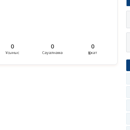
0
0
0
Ұсыныс
Сауалнама
Құжат