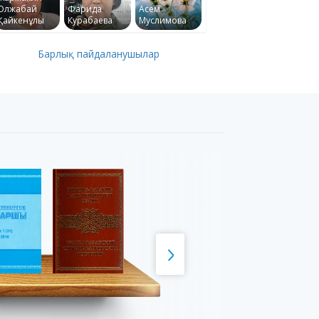
Олжабай
Фарида
Асем
Қайкенұлы
Курабаева
Муслимова
Барлық пайдаланушылар