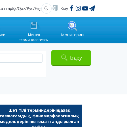
жаттар
Қаз
/
Qaz
/
Рус
/
Eng
Кіру
Қараңғы
Мониторинг
рек.
Мектеп
терминологиясы
Іздеу
Шет тілі терминдерінің қазақ
сөзжасамдық, фономорфологиялық
модельдерінің автоматтандырылған