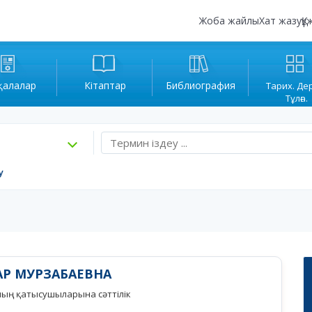
Жоба жайлы
Хат жазу
Құ
қалалар
Кітаптар
Библиография
Тарих. Де
Тұлға.
у
АР МУРЗАБАЕВНА
ның қатысушыларына сәттілік