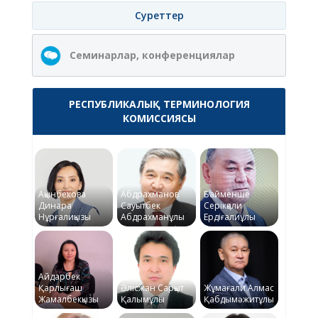
Суреттер
Семинарлар, конференциялар
РЕСПУБЛИКАЛЫҚ ТЕРМИНОЛОГИЯ
КОМИССИЯСЫ
Ақынбекова
Абдрахманов
Байменше
Динара
Сауытбек
Серікқали
Нұрғалиқызы
Абдрахманұлы
Ердіғалиұлы
Айдарбек
Қарлығаш
Әлісжан Сарқыт
Жұмағали Алмас
Жамалбекқызы
Қалымұлы
Қабдымәжитұлы