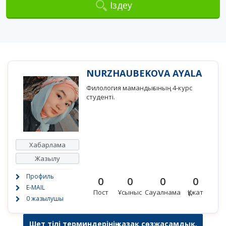
Іздеу
NURZHAUBEKOVA AYALA
Филология мамандығының 4-курс
студенті.
Хабарлама
Жазылу
Профиль
0
0
0
0
E-MAIL
Пост
Ұсыныс
Сауалнама
Құжат
0 жазылушы
Шет тілі терминдерінің қазақ сөзжасамдық,