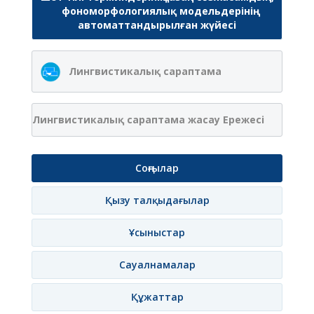
фономорфологиялық модельдерінің
автоматтандырылған жүйесі
Лингвистикалық сараптама
Лингвистикалық сараптама жасау Ережесі
Соңғылар
Қызу талқыдағылар
Ұсыныстар
Сауалнамалар
Құжаттар