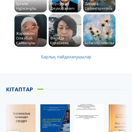
Ерғали
Норсултан
Динара
Нұржанұлы
Джумабаевич
Салимгереевна
Жармакин
Олжабай
Фарида
Қайкенұлы
Курабаева
Асем Муслимова
Барлық пайдаланушылар
КІТАПТАР