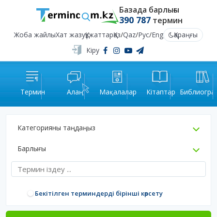
Базада барлығы
390 787
термин
Жоба жайлы
Хат жазу
Құжаттар
Қаз
/
Qaz
/
Рус
/
Eng
Қараңғы
Кіру
Термин
Алаң
Мақалалар
Кітаптар
Библиогра
Категорияны таңдаңыз
Барлығы
Бекітілген терминдерді бірінші көрсету