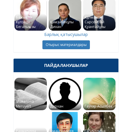
Бажықова
Құлманов
Күлзада
Қамзабекұлы
Сәрсенбай
Бегалықызы
Дихан
Қуантайұлы
Барлық қатысушылар
Отырыс материалдары
ПАЙДАЛАНУШЫЛАР
Shakenova
Meruyert
Дархан
Гаухар Асылбек
Рахматулла
Амангелдиев
Габдуллина