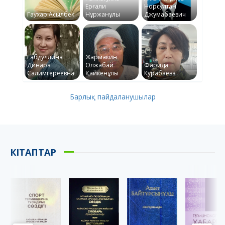
Ерғали
Норсултан
Гаухар Асылбек
Нұржанұлы
Джумабаевич
Габдуллина
Жармакин
Динара
Олжабай
Фарида
Салимгереевна
Қайкенұлы
Курабаева
Барлық пайдаланушылар
КІТАПТАР