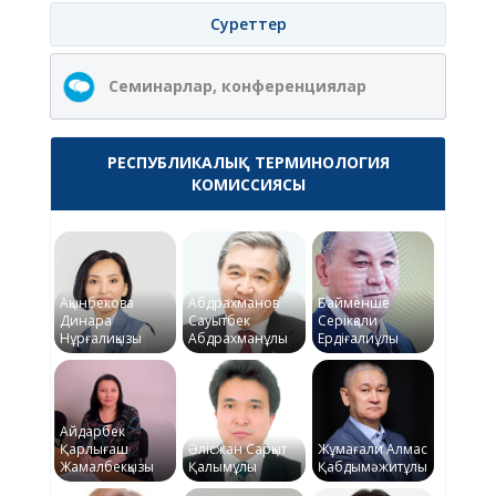
Суреттер
Семинарлар, конференциялар
РЕСПУБЛИКАЛЫҚ ТЕРМИНОЛОГИЯ
КОМИССИЯСЫ
Ақынбекова
Абдрахманов
Байменше
Динара
Сауытбек
Серікқали
Нұрғалиқызы
Абдрахманұлы
Ердіғалиұлы
Айдарбек
Қарлығаш
Әлісжан Сарқыт
Жұмағали Алмас
Жамалбекқызы
Қалымұлы
Қабдымәжитұлы