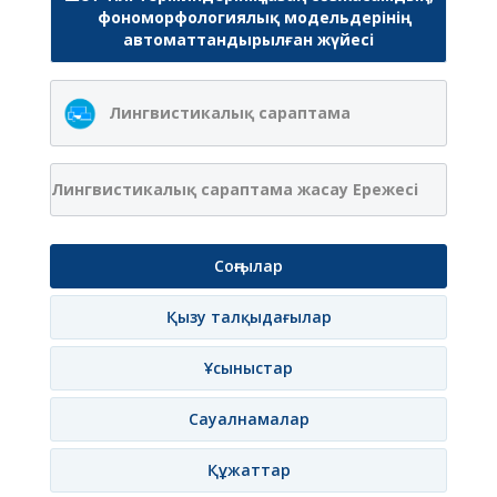
фономорфологиялық модельдерінің
автоматтандырылған жүйесі
Лингвистикалық сараптама
Лингвистикалық сараптама жасау Ережесі
Соңғылар
Қызу талқыдағылар
Ұсыныстар
Сауалнамалар
Құжаттар