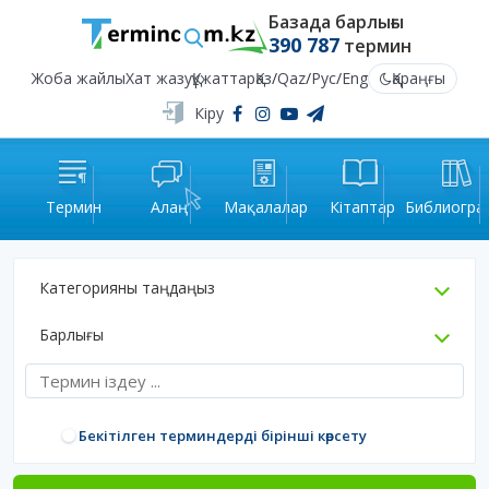
Базада барлығы
390 787
термин
Жоба жайлы
Хат жазу
Құжаттар
Қаз
/
Qaz
/
Рус
/
Eng
Қараңғы
Кіру
Термин
Алаң
Мақалалар
Кітаптар
Библиогра
Категорияны таңдаңыз
Барлығы
Бекітілген терминдерді бірінші көрсету