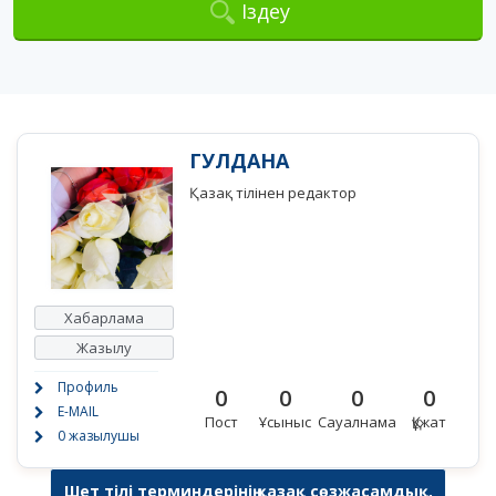
Іздеу
ГУЛДАНА
Қазақ тілінен редактор
Хабарлама
Жазылу
Профиль
0
0
0
0
E-MAIL
Пост
Ұсыныс
Сауалнама
Құжат
0 жазылушы
Шет тілі терминдерінің қазақ сөзжасамдық,