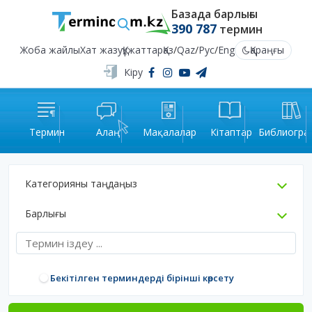
Базада барлығы
390 787
термин
Жоба жайлы
Хат жазу
Құжаттар
Қаз
/
Qaz
/
Рус
/
Eng
Қараңғы
Кіру
Термин
Алаң
Мақалалар
Кітаптар
Библиогра
Категорияны таңдаңыз
Барлығы
Бекітілген терминдерді бірінші көрсету