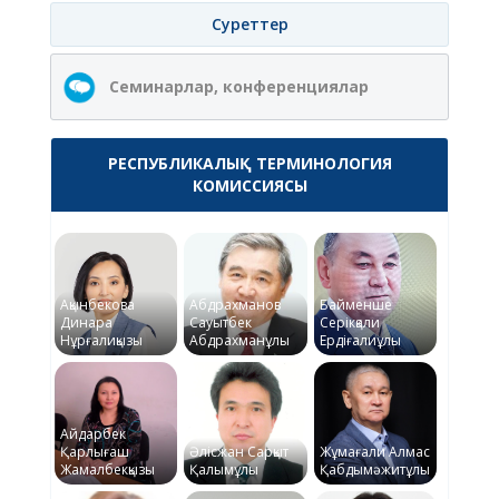
Суреттер
Семинарлар, конференциялар
РЕСПУБЛИКАЛЫҚ ТЕРМИНОЛОГИЯ
КОМИССИЯСЫ
Ақынбекова
Абдрахманов
Байменше
Динара
Сауытбек
Серікқали
Нұрғалиқызы
Абдрахманұлы
Ердіғалиұлы
Айдарбек
Қарлығаш
Әлісжан Сарқыт
Жұмағали Алмас
Жамалбекқызы
Қалымұлы
Қабдымәжитұлы