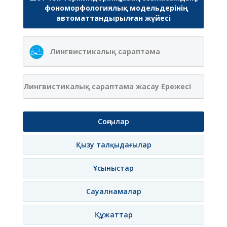
фономорфологиялық модельдерінің
автоматтандырылған жүйесі
Лингвистикалық сараптама
Лингвистикалық сараптама жасау Ережесі
Соңғылар
Қызу талқыдағылар
Ұсыныстар
Сауалнамалар
Құжаттар