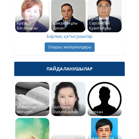
Бажықова
Құлманов
Күлзада
Қамзабекұлы
Сәрсенбай
Бегалықызы
Дихан
Қуантайұлы
Барлық қатысушылар
Отырыс материалдары
ПАЙДАЛАНУШЫЛАР
Shakenova
Gulzhaina
Meruyert
Duisenbayeva
Дархан
Рахматулла
Амангелдиев