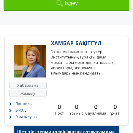
Іздеу
ХАМБАР БАҚЫТГҮЛ
Экономикалық зерттеулер
институтының Тұрақты даму
мақсаттары жөніндегі хатшылық
директоры, экономика
ғылымдарының кандидаты
Хабарлама
Жазылу
Профиль
0
0
0
0
E-MAIL
Пост
Ұсыныс
Сауалнама
Құжат
0 жазылушы
Шет тілі терминдерінің қазақ сөзжасамдық,