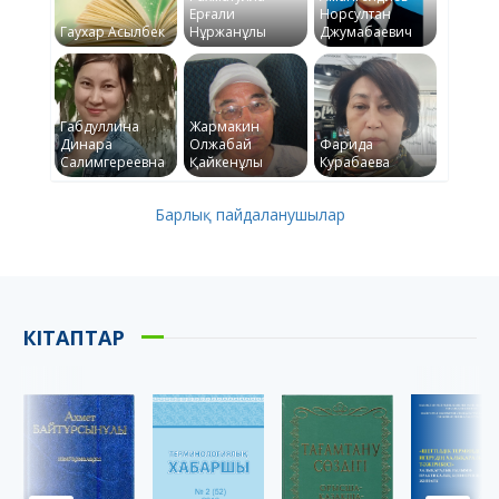
Ерғали
Норсултан
Гаухар Асылбек
Нұржанұлы
Джумабаевич
Габдуллина
Жармакин
Динара
Олжабай
Фарида
Салимгереевна
Қайкенұлы
Курабаева
Барлық пайдаланушылар
КІТАПТАР