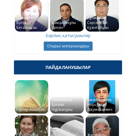
Бажықова
Құлманов
Күлзада
Қамзабекұлы
Сәрсенбай
Бегалықызы
Дихан
Қуантайұлы
Барлық қатысушылар
Отырыс материалдары
ПАЙДАЛАНУШЫЛАР
Рахматулла
Амангелдиев
Ерғали
Норсултан
Гаухар Асылбек
Нұржанұлы
Джумабаевич
Габдуллина
Жармакин