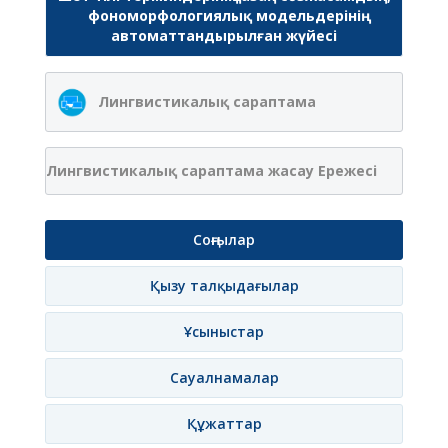
фономорфологиялық модельдерінің
автоматтандырылған жүйесі
Лингвистикалық сараптама
Лингвистикалық сараптама жасау Ережесі
Соңғылар
Қызу талқыдағылар
Ұсыныстар
Сауалнамалар
Құжаттар