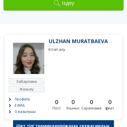
Іздеу
ULZHAN MURATBAEVA
Кітап алу
Хабарлама
Жазылу
Профиль
0
0
0
0
E-MAIL
Пост
Ұсыныс
Сауалнама
Құжат
0 жазылушы
Шет тілі терминдерінің қазақ сөзжасамдық,