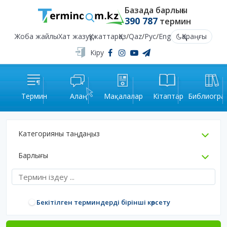
Базада барлығы
390 787
термин
Жоба жайлы
Хат жазу
Құжаттар
Қаз
/
Qaz
/
Рус
/
Eng
Қараңғы
Кіру
Термин
Алаң
Мақалалар
Кітаптар
Библиогра
Категорияны таңдаңыз
Барлығы
Бекітілген терминдерді бірінші көрсету