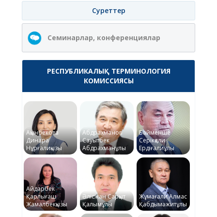
Суреттер
Семинарлар, конференциялар
РЕСПУБЛИКАЛЫҚ ТЕРМИНОЛОГИЯ
КОМИССИЯСЫ
Ақынбекова
Абдрахманов
Байменше
Динара
Сауытбек
Серікқали
Нұрғалиқызы
Абдрахманұлы
Ердіғалиұлы
Айдарбек
Қарлығаш
Әлісжан Сарқыт
Жұмағали Алмас
Жамалбекқызы
Қалымұлы
Қабдымәжитұлы