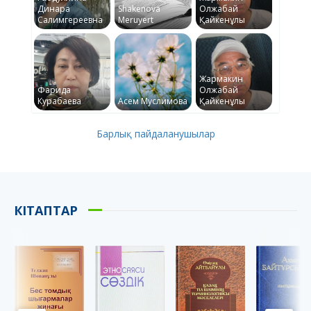
Динара
Shakenova
Олжабай
Салимгереевна
Meruyert
Қайкенұлы
Жармакин
Фарида
Олжабай
Курабаева
Асем Муслимова
Қайкенұлы
Барлық пайдаланушылар
КІТАПТАР