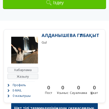
Іздеу
АЛДАНЫШЕВА ГҮЛБАҚЫТ
Gul
Хабарлама
Жазылу
Профиль
0
0
0
0
E-MAIL
Пост
Ұсыныс
Сауалнама
Құжат
0 жазылушы
Шет тілі терминдерінің қазақ сөзжасамдық,