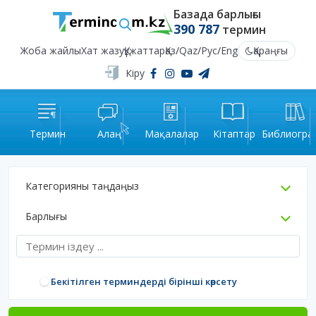
Базада барлығы
390 787
термин
Жоба жайлы
Хат жазу
Құжаттар
Қаз
/
Qaz
/
Рус
/
Eng
Қараңғы
Кіру
Термин
Алаң
Мақалалар
Кітаптар
Библиогра
Категорияны таңдаңыз
Барлығы
Бекітілген терминдерді бірінші көрсету