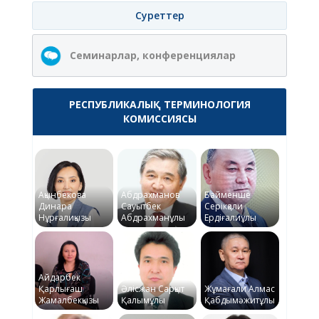
Суреттер
Семинарлар, конференциялар
РЕСПУБЛИКАЛЫҚ ТЕРМИНОЛОГИЯ
КОМИССИЯСЫ
Ақынбекова
Абдрахманов
Байменше
Динара
Сауытбек
Серікқали
Нұрғалиқызы
Абдрахманұлы
Ердіғалиұлы
Айдарбек
Қарлығаш
Әлісжан Сарқыт
Жұмағали Алмас
Жамалбекқызы
Қалымұлы
Қабдымәжитұлы