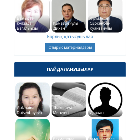
Бажықова
Құлманов
Күлзада
Қамзабекұлы
Сәрсенбай
Бегалықызы
Дихан
Қуантайұлы
Барлық қатысушылар
Отырыс материалдары
ПАЙДАЛАНУШЫЛАР
Gulzhaina
Shakenova
Duisenbayeva
Meruyert
Дархан
Рахматулла
Амангелдиев