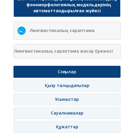
фономорфологиялық модельдерінің
автоматтандырылған жүйесі
Лингвистикалық сараптама
Лингвистикалық сараптама жасау Ережесі
Соңғылар
Қызу талқыдағылар
Ұсыныстар
Сауалнамалар
Құжаттар