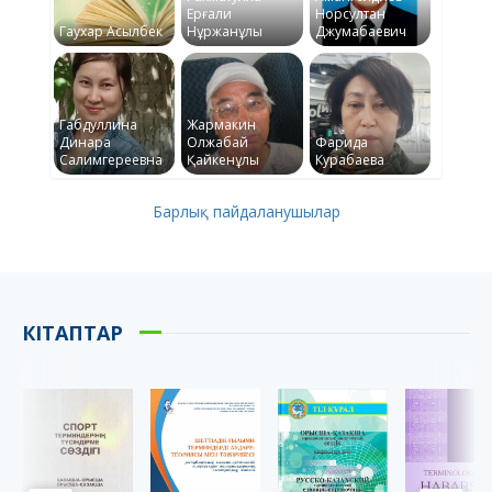
Ерғали
Норсултан
Гаухар Асылбек
Нұржанұлы
Джумабаевич
Габдуллина
Жармакин
Динара
Олжабай
Фарида
Салимгереевна
Қайкенұлы
Курабаева
Барлық пайдаланушылар
КІТАПТАР