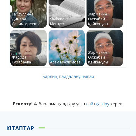
Габдуллина
Жармакин
Динара
Shakenova
Олжабай
Салимгереевна
Meruyert
Қайкенұлы
Жармакин
Фарида
Олжабай
Курабаева
Асем Муслимова
Қайкенұлы
Барлық пайдаланушылар
Ескерту!
Хабарлама қалдыру үшін
сайтқа кіру
керек.
КІТАПТАР