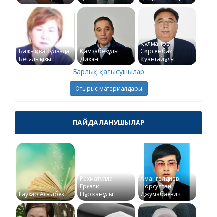
Құлманов
Бажықова Күлзада
Қамзабекұлы
Сәрсенбай
Бегалықызы
Дихан
Қуантайұлы
Барлық қатысушылар
Отырыс материалдары
ПАЙДАЛАНУШЫЛАР
Рахматулла
Амангелдиев
Ерғали
Норсултан
Гаухар Асылбек
Нұржанұлы
Джумабаевич