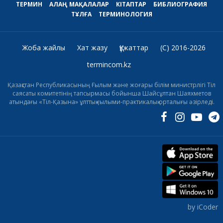
ТЕРМИН
АЛАҢ
МАҚАЛАЛАР
КІТАПТАР
БИБЛИОГРАФИЯ
ТҰЛҒА
ТЕРМИНОЛОГИЯ
Жоба жайлы
Хат жазу
Құжаттар
(C) 2016-2026
termincom.kz
Қазақстан Республикасының Ғылым және жоғары білім министрлігі Тіл
саясаты комитетінің тапсырмасы бойынша Шайсұлтан Шаяхметов
атындағы «Тіл-Қазына» ұлттық ғылыми-практикалық орталығы әзірледі.
by iCoder