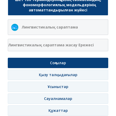
фономорфологиялық модельдерінің
автоматтандырылған жүйесі
Лингвистикалық сараптама
Лингвистикалық сараптама жасау Ережесі
Соңғылар
Қызу талқыдағылар
Ұсыныстар
Сауалнамалар
Құжаттар