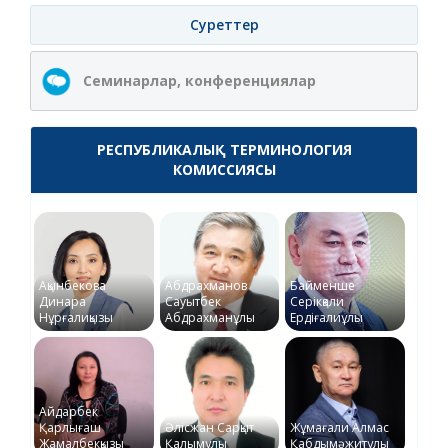
Суреттер
Семинарлар, конференциялар
РЕСПУБЛИКАЛЫҚ ТЕРМИНОЛОГИЯ
КОМИССИЯСЫ
Ақынбекова
Абдрахманов
Байменше
Динара
Сауытбек
Серікқали
Нұрғалиқызы
Абдрахманұлы
Ердіғалиұлы
Айдарбек
Қарлығаш
Әлісжан Сарқыт
Жұмағали Алмас
Жамалбекқызы
Қалымұлы
Қабдымәжитұлы