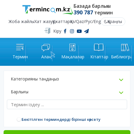
Базада барлығы
390 787
термин
Жоба жайлы
Хат жазу
Құжаттар
Қаз
/
Qaz
/
Рус
/
Eng
Қараңғы
Кіру
Термин
Алаң
Мақалалар
Кітаптар
Библиогра
Категорияны таңдаңыз
Барлығы
Бекітілген терминдерді бірінші көрсету