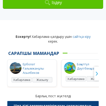
Іздеу
Ескерту!
Хабарлама қалдыру үшін
сайтқа кіру
керек.
САРАПШЫ МАМАНДАР
Ерболат
Бақытгүл
Ғалымжанұлы
Дәуітбекқызы Ысқақ
Асылбеков
Хабарлама
Жазылу
Хабарлама
Жазылу
Барлық пост жүктелді
Шет тілі терминдерінің қазақ сөзжасамдық,