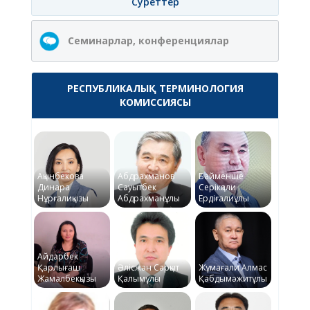
Суреттер
Семинарлар, конференциялар
РЕСПУБЛИКАЛЫҚ ТЕРМИНОЛОГИЯ
КОМИССИЯСЫ
Ақынбекова
Абдрахманов
Байменше
Динара
Сауытбек
Серікқали
Нұрғалиқызы
Абдрахманұлы
Ердіғалиұлы
Айдарбек
Қарлығаш
Әлісжан Сарқыт
Жұмағали Алмас
Жамалбекқызы
Қалымұлы
Қабдымәжитұлы