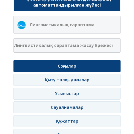
автоматтандырылған жүйесі
Лингвистикалық сараптама
Лингвистикалық сараптама жасау Ережесі
Соңғылар
Қызу талқыдағылар
Ұсыныстар
Сауалнамалар
Құжаттар