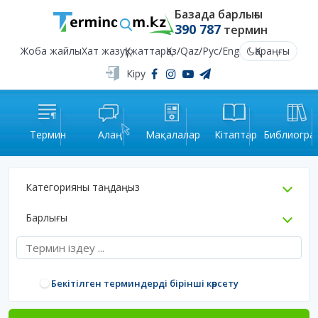
Базада барлығы
390 787
термин
Жоба жайлы
Хат жазу
Құжаттар
Қаз
/
Qaz
/
Рус
/
Eng
Қараңғы
Кіру
Термин
Алаң
Мақалалар
Кітаптар
Библиогра
Категорияны таңдаңыз
Барлығы
Бекітілген терминдерді бірінші көрсету