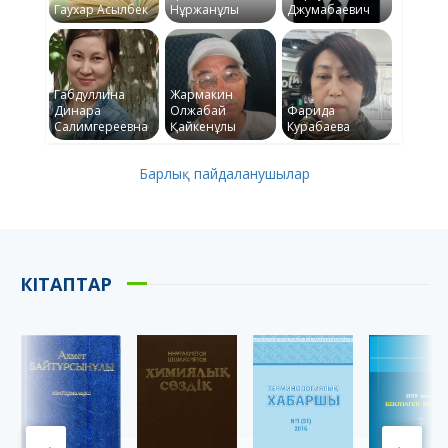
Гаухар Асылбек
Нұржанұлы
Джумабаевич
Габдуллина
Жармакин
Динара
Олжабай
Фарида
Салимгереевна
Қайкенұлы
Курабаева
Барлық пайдаланушылар
КІТАПТАР