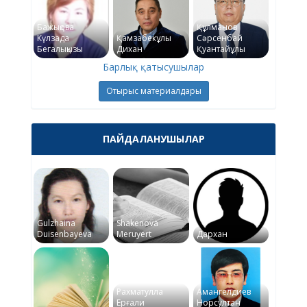
Бажықова
Құлманов
Күлзада
Қамзабекұлы
Сәрсенбай
Бегалықызы
Дихан
Қуантайұлы
Барлық қатысушылар
Отырыс материалдары
ПАЙДАЛАНУШЫЛАР
Gulzhaina
Shakenova
Duisenbayeva
Meruyert
Дархан
Рахматулла
Амангелдиев
Ерғали
Норсултан