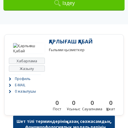
Іздеу
ҚАРЛЫҒАШ ҚАБАЙ
Ғылыми қызметкер
Хабарлама
Жазылу
Профиль
E-MAIL
0 жазылушы
0
0
0
0
Пост
Ұсыныс
Сауалнама
Құжат
Шет тілі терминдерінің қазақ сөзжасамдық,
фономорфологиялық модельдерінің