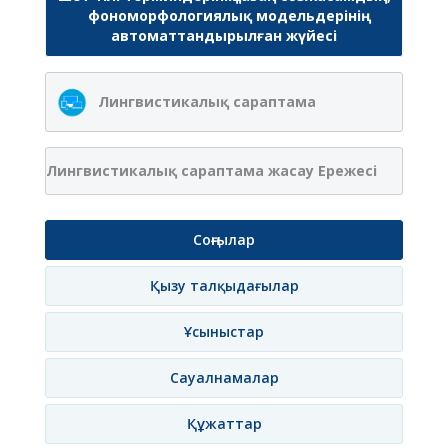
фономорфологиялық модельдерінің
автоматтандырылған жүйесі
Лингвистикалық сараптама
Лингвистикалық сараптама жасау Ережесі
Соңғылар
Қызу талқыдағылар
Ұсыныстар
Сауалнамалар
Құжаттар