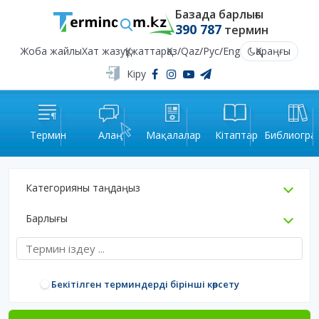
Базада барлығы
390 787
термин
Жоба жайлы
Хат жазу
Құжаттар
Қаз
/
Qaz
/
Рус
/
Eng
Қараңғы
Кіру
Термин
Алаң
Мақалалар
Кітаптар
Библиогра
Категорияны таңдаңыз
Барлығы
Бекітілген терминдерді бірінші көрсету