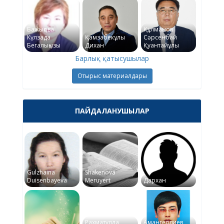
Бажықова
Құлманов
Күлзада
Қамзабекұлы
Сәрсенбай
Бегалықызы
Дихан
Қуантайұлы
Барлық қатысушылар
Отырыс материалдары
ПАЙДАЛАНУШЫЛАР
Gulzhaina
Shakenova
Duisenbayeva
Meruyert
Дархан
Рахматулла
Амангелдиев