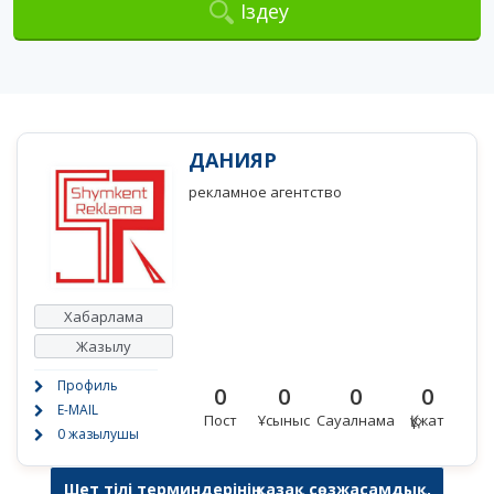
Іздеу
ДАНИЯР
рекламное агентство
Хабарлама
Жазылу
Профиль
0
0
0
0
E-MAIL
Пост
Ұсыныс
Сауалнама
Құжат
0 жазылушы
Шет тілі терминдерінің қазақ сөзжасамдық,