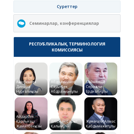
Суреттер
Семинарлар, конференциялар
РЕСПУБЛИКАЛЫҚ ТЕРМИНОЛОГИЯ
КОМИССИЯСЫ
Ақынбекова
Абдрахманов
Байменше
Динара
Сауытбек
Серікқали
Нұрғалиқызы
Абдрахманұлы
Ердіғалиұлы
Айдарбек
Қарлығаш
Әлісжан Сарқыт
Жұмағали Алмас
Жамалбекқызы
Қалымұлы
Қабдымәжитұлы