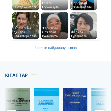
Ерғали
Норсултан
Гаухар Асылбек
Нұржанұлы
Джумабаевич
Габдуллина
Жармакин
Динара
Олжабай
Фарида
Салимгереевна
Қайкенұлы
Курабаева
Барлық пайдаланушылар
КІТАПТАР