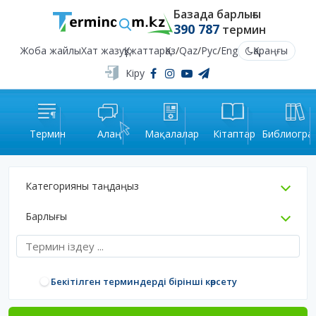
Базада барлығы
390 787
термин
Жоба жайлы
Хат жазу
Құжаттар
Қаз
/
Qaz
/
Рус
/
Eng
Қараңғы
Кіру
Термин
Алаң
Мақалалар
Кітаптар
Библиогра
Категорияны таңдаңыз
Барлығы
Бекітілген терминдерді бірінші көрсету