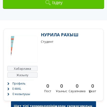
Іздеу
НУРИЛА РАХЫШ
Студент
Хабарлама
Жазылу
Профиль
0
0
0
0
E-MAIL
Пост
Ұсыныс
Сауалнама
Құжат
0 жазылушы
Шет тілі терминдерінің қазақ сөзжасамдық,