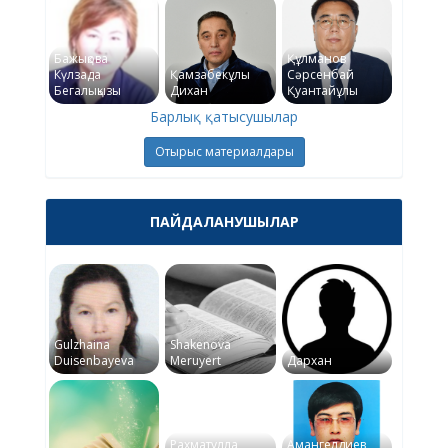
Бажықова
Құлманов
Күлзада
Қамзабекұлы
Сәрсенбай
Бегалықызы
Дихан
Қуантайұлы
Барлық қатысушылар
Отырыс материалдары
ПАЙДАЛАНУШЫЛАР
Gulzhaina
Shakenova
Duisenbayeva
Meruyert
Дархан
Рахматулла
Амангелдиев