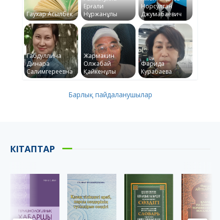
Ерғали
Норсултан
Гаухар Асылбек
Нұржанұлы
Джумабаевич
Габдуллина
Жармакин
Динара
Олжабай
Фарида
Салимгереевна
Қайкенұлы
Курабаева
Барлық пайдаланушылар
КІТАПТАР