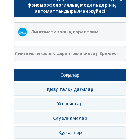
фономорфологиялық модельдерінің
автоматтандырылған жүйесі
Лингвистикалық сараптама
Лингвистикалық сараптама жасау Ережесі
Соңғылар
Қызу талқыдағылар
Ұсыныстар
Сауалнамалар
Құжаттар