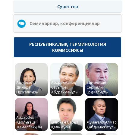
Суреттер
Семинарлар, конференциялар
РЕСПУБЛИКАЛЫҚ ТЕРМИНОЛОГИЯ
КОМИССИЯСЫ
Ақынбекова
Абдрахманов
Байменше
Динара
Сауытбек
Серікқали
Нұрғалиқызы
Абдрахманұлы
Ердіғалиұлы
Айдарбек
Қарлығаш
Әлісжан Сарқыт
Жұмағали Алмас
Жамалбекқызы
Қалымұлы
Қабдымәжитұлы