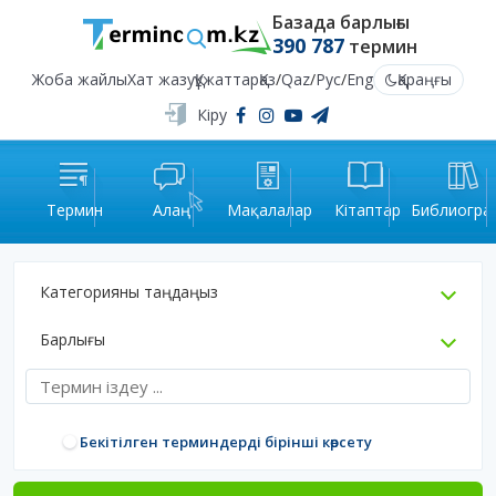
Базада барлығы
390 787
термин
Жоба жайлы
Хат жазу
Құжаттар
Қаз
/
Qaz
/
Рус
/
Eng
Қараңғы
Кіру
Термин
Алаң
Мақалалар
Кітаптар
Библиогра
Категорияны таңдаңыз
Барлығы
Бекітілген терминдерді бірінші көрсету