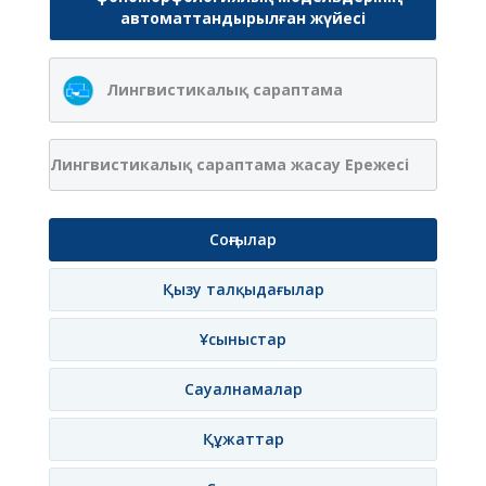
автоматтандырылған жүйесі
Лингвистикалық сараптама
Лингвистикалық сараптама жасау Ережесі
Соңғылар
Қызу талқыдағылар
Ұсыныстар
Сауалнамалар
Құжаттар