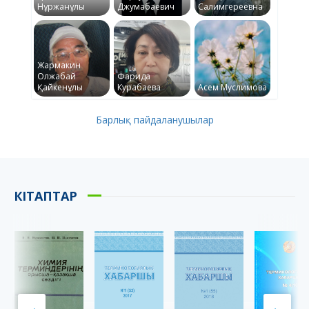
Нұржанұлы
Джумабаевич
Салимгереевна
Жармакин
Олжабай
Фарида
Қайкенұлы
Курабаева
Асем Муслимова
Барлық пайдаланушылар
КІТАПТАР