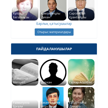
Бажықова
Құлманов
Күлзада
Қамзабекұлы
Сәрсенбай
Бегалықызы
Дихан
Қуантайұлы
Барлық қатысушылар
Отырыс материалдары
ПАЙДАЛАНУШЫЛАР
Shakenova
Meruyert
Дархан
Гаухар Асылбек
Рахматулла
Амангелдиев
Габдуллина
Ерғали
Норсултан
Динара