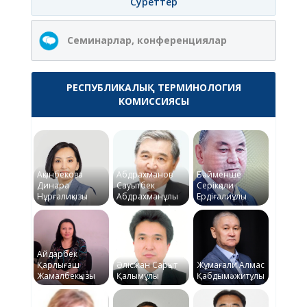
Суреттер
Семинарлар, конференциялар
РЕСПУБЛИКАЛЫҚ ТЕРМИНОЛОГИЯ
КОМИССИЯСЫ
Ақынбекова
Абдрахманов
Байменше
Динара
Сауытбек
Серікқали
Нұрғалиқызы
Абдрахманұлы
Ердіғалиұлы
Айдарбек
Қарлығаш
Әлісжан Сарқыт
Жұмағали Алмас
Жамалбекқызы
Қалымұлы
Қабдымәжитұлы