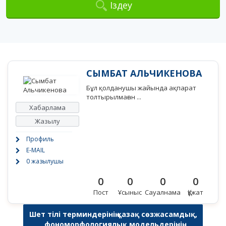
Іздеу
СЫМБАТ АЛЬЧИКЕНОВА
Бұл қолданушы жайында ақпарат
толтырылмаған ...
Хабарлама
Жазылу
Профиль
E-MAIL
0 жазылушы
0
0
0
0
Пост
Ұсыныс
Сауалнама
Құжат
Шет тілі терминдерінің қазақ сөзжасамдық,
фономорфологиялық модельдерінің