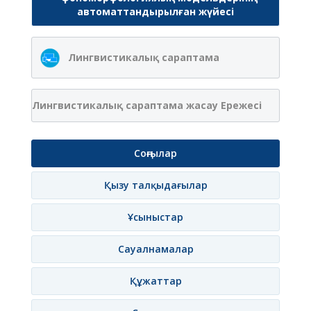
автоматтандырылған жүйесі
Лингвистикалық сараптама
Лингвистикалық сараптама жасау Ережесі
Соңғылар
Қызу талқыдағылар
Ұсыныстар
Сауалнамалар
Құжаттар