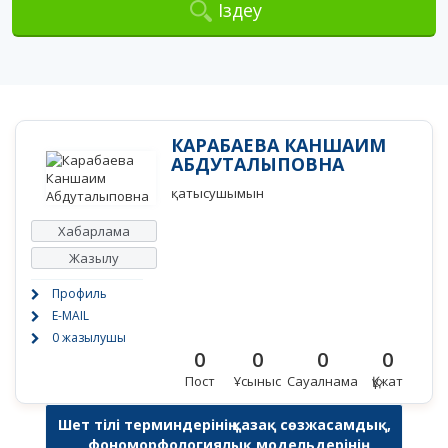
Іздеу
КАРАБАЕВА КАНШАИМ
АБДУТАЛЫПОВНА
қатысушымын
Хабарлама
Жазылу
Профиль
E-MAIL
0 жазылушы
0
0
0
0
Пост
Ұсыныс
Сауалнама
Құжат
Шет тілі терминдерінің қазақ сөзжасамдық,
фономорфологиялық модельдерінің