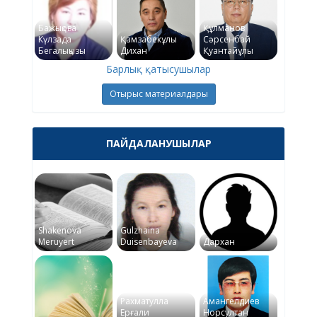
Бажықова
Құлманов
Күлзада
Қамзабекұлы
Сәрсенбай
Бегалықызы
Дихан
Қуантайұлы
Барлық қатысушылар
Отырыс материалдары
ПАЙДАЛАНУШЫЛАР
Shakenova
Gulzhaina
Meruyert
Duisenbayeva
Дархан
Рахматулла
Амангелдиев
Ерғали
Норсултан