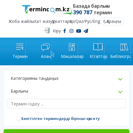
Базада барлығы
390 787
термин
Жоба жайлы
Хат жазу
Құжаттар
Қаз
/
Qaz
/
Рус
/
Eng
Қараңғы
Кіру
Термин
Алаң
Мақалалар
Кітаптар
Библиогра
Категорияны таңдаңыз
Барлығы
Бекітілген терминдерді бірінші көрсету