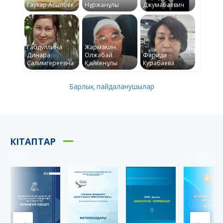
Гаухар Асылбек
Нұржанұлы
Джумабаевич
Габдуллина
Жармакин
Динара
Олжабай
Фарида
Салимгереевна
Қайкенұлы
Курабаева
Барлық пайдаланушылар
КІТАПТАР