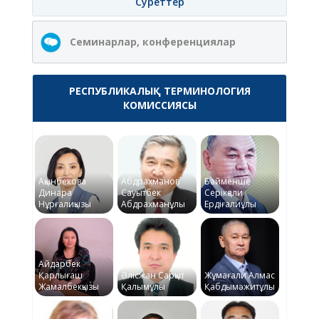
Суреттер
Семинарлар, конференциялар
РЕСПУБЛИКАЛЫҚ ТЕРМИНОЛОГИЯ
КОМИССИЯСЫ
Ақынбекова
Абдрахманов
Байменше
Динара
Сауытбек
Серікқали
Нұрғалиқызы
Абдрахманұлы
Ердіғалиұлы
Айдарбек
Қарлығаш
Әлісжан Сарқыт
Жұмағали Алмас
Жамалбекқызы
Қалымұлы
Қабдымәжитұлы