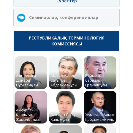
Суреттер
Семинарлар, конференциялар
РЕСПУБЛИКАЛЫҚ ТЕРМИНОЛОГИЯ
КОМИССИЯСЫ
Ақынбекова
Абдрахманов
Байменше
Динара
Сауытбек
Серікқали
Нұрғалиқызы
Абдрахманұлы
Ердіғалиұлы
Айдарбек
Қарлығаш
Әлісжан Сарқыт
Жұмағали Алмас
Жамалбекқызы
Қалымұлы
Қабдымәжитұлы