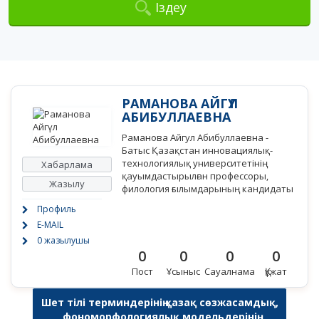
Іздеу
РАМАНОВА АЙГҮЛ
АБИБУЛЛАЕВНА
Раманова Айгул Абибуллаевна -
Батыс Қазақстан инновациялық-
технологиялық университетінің
Хабарлама
қауымдастырылған профессоры,
Жазылу
филология ғылымдарының кандидаты
Профиль
E-MAIL
0 жазылушы
0
0
0
0
Пост
Ұсыныс
Сауалнама
Құжат
Шет тілі терминдерінің қазақ сөзжасамдық,
фономорфологиялық модельдерінің