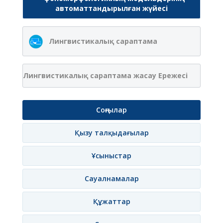
автоматтандырылған жүйесі
Лингвистикалық сараптама
Лингвистикалық сараптама жасау Ережесі
Соңғылар
Қызу талқыдағылар
Ұсыныстар
Сауалнамалар
Құжаттар