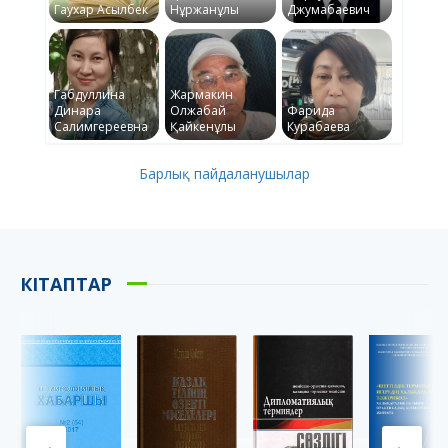
Гаухар Асылбек
Нұржанұлы
Джумабаевич
Габдуллина
Жармакин
Динара
Олжабай
Фарида
Салимгереевна
Қайкенұлы
Курабаева
Барлық пайдаланушылар
КІТАПТАР