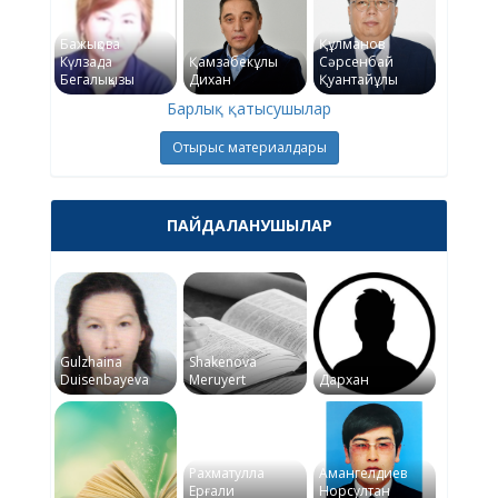
Бажықова
Құлманов
Күлзада
Қамзабекұлы
Сәрсенбай
Бегалықызы
Дихан
Қуантайұлы
Барлық қатысушылар
Отырыс материалдары
ПАЙДАЛАНУШЫЛАР
Gulzhaina
Shakenova
Duisenbayeva
Meruyert
Дархан
Рахматулла
Амангелдиев
Ерғали
Норсултан