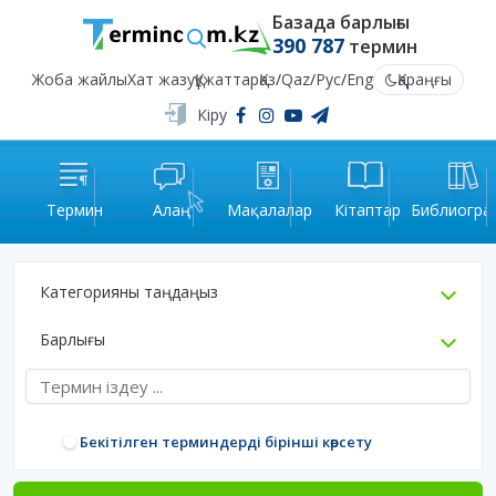
Базада барлығы
390 787
термин
Жоба жайлы
Хат жазу
Құжаттар
Қаз
/
Qaz
/
Рус
/
Eng
Қараңғы
Кіру
Термин
Алаң
Мақалалар
Кітаптар
Библиогра
Категорияны таңдаңыз
Барлығы
Бекітілген терминдерді бірінші көрсету