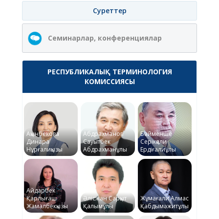
Суреттер
Семинарлар, конференциялар
РЕСПУБЛИКАЛЫҚ ТЕРМИНОЛОГИЯ
КОМИССИЯСЫ
Ақынбекова
Абдрахманов
Байменше
Динара
Сауытбек
Серікқали
Нұрғалиқызы
Абдрахманұлы
Ердіғалиұлы
Айдарбек
Қарлығаш
Әлісжан Сарқыт
Жұмағали Алмас
Жамалбекқызы
Қалымұлы
Қабдымәжитұлы