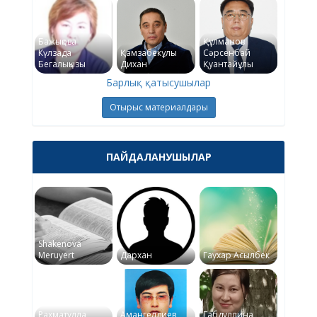
Бажықова
Құлманов
Күлзада
Қамзабекұлы
Сәрсенбай
Бегалықызы
Дихан
Қуантайұлы
Барлық қатысушылар
Отырыс материалдары
ПАЙДАЛАНУШЫЛАР
Shakenova
Meruyert
Дархан
Гаухар Асылбек
Рахматулла
Амангелдиев
Габдуллина