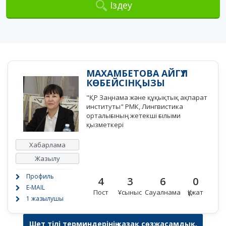
Іздеу
МАХАМБЕТОВА АЙГҮЛ
КӨБЕЙСІНҚЫЗЫ
"ҚР Заңнама және құқықтық ақпарат
институты" РМК, Лингвистика
орталығының жетекші ғылыми
қызметкері
Хабарлама
Жазылу
Профиль
4
3
6
0
E-MAIL
Пост
Ұсыныс
Сауалнама
Құжат
1 жазылушы
Шет тілі терминдерінің қазақ сөзжасамдық,