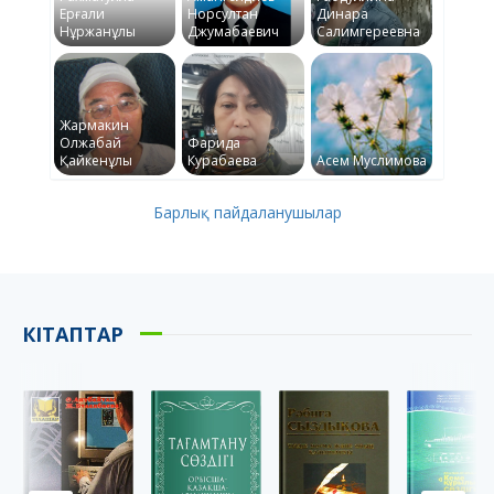
Ерғали
Норсултан
Динара
Нұржанұлы
Джумабаевич
Салимгереевна
Жармакин
Олжабай
Фарида
Қайкенұлы
Курабаева
Асем Муслимова
Барлық пайдаланушылар
КІТАПТАР