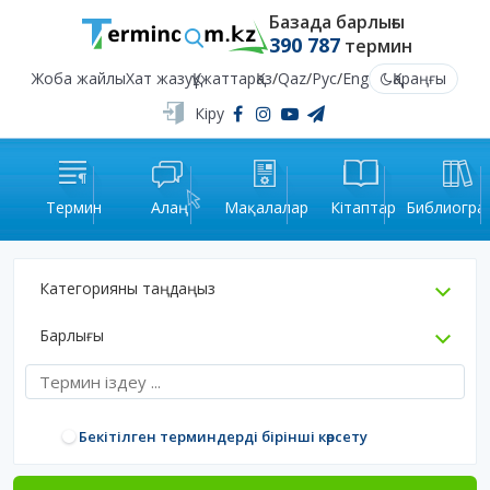
Базада барлығы
390 787
термин
Жоба жайлы
Хат жазу
Құжаттар
Қаз
/
Qaz
/
Рус
/
Eng
Қараңғы
Кіру
Термин
Алаң
Мақалалар
Кітаптар
Библиогра
Категорияны таңдаңыз
Барлығы
Бекітілген терминдерді бірінші көрсету