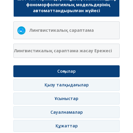
фономорфологиялық модельдерінің
автоматтандырылған жүйесі
Лингвистикалық сараптама
Лингвистикалық сараптама жасау Ережесі
Соңғылар
Қызу талқыдағылар
Ұсыныстар
Сауалнамалар
Құжаттар