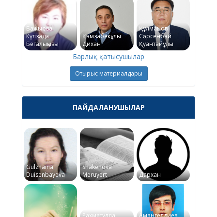
Бажықова
Құлманов
Күлзада
Қамзабекұлы
Сәрсенбай
Бегалықызы
Дихан
Қуантайұлы
Барлық қатысушылар
Отырыс материалдары
ПАЙДАЛАНУШЫЛАР
Gulzhaina
Shakenova
Duisenbayeva
Meruyert
Дархан
Рахматулла
Амангелдиев