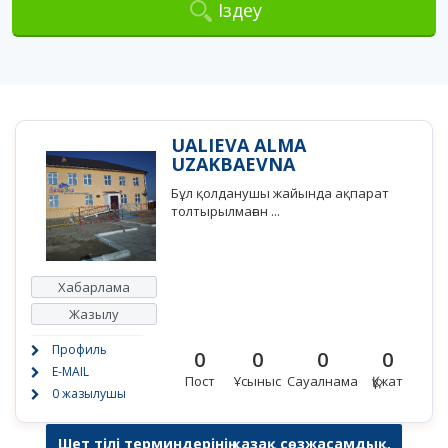
Іздеу
UALIEVA ALMA
UZAKBAEVNA
Бұл қолданушы жайында ақпарат
толтырылмаған ...
Хабарлама
Жазылу
Профиль
0
0
0
0
E-MAIL
Пост
Ұсыныс
Сауалнама
Құжат
0 жазылушы
Шет тілі терминдерінің қазақ сөзжасамдық,