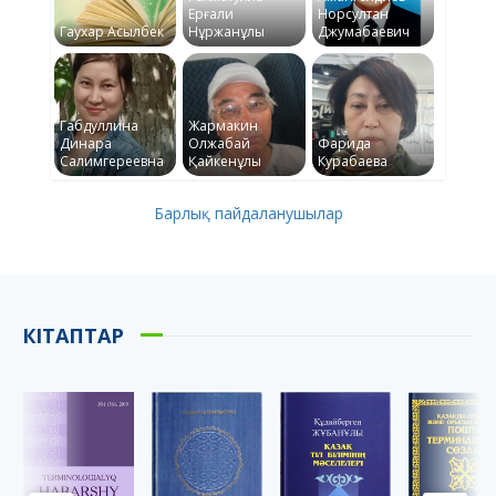
Ерғали
Норсултан
Гаухар Асылбек
Нұржанұлы
Джумабаевич
Габдуллина
Жармакин
Динара
Олжабай
Фарида
Салимгереевна
Қайкенұлы
Курабаева
Барлық пайдаланушылар
КІТАПТАР