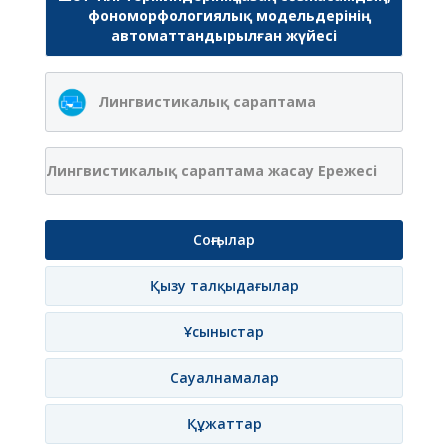
фономорфологиялық модельдерінің
автоматтандырылған жүйесі
Лингвистикалық сараптама
Лингвистикалық сараптама жасау Ережесі
Соңғылар
Қызу талқыдағылар
Ұсыныстар
Сауалнамалар
Құжаттар