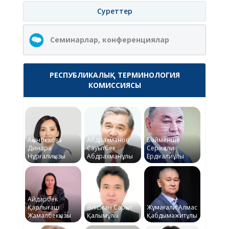
Суреттер
Семинарлар, конференциялар
РЕСПУБЛИКАЛЫҚ ТЕРМИНОЛОГИЯ
КОМИССИЯСЫ
Ақынбекова
Абдрахманов
Байменше
Динара
Сауытбек
Серікқали
Нұрғалиқызы
Абдрахманұлы
Ердіғалиұлы
Айдарбек
Қарлығаш
Әлісжан Сарқыт
Жұмағали Алмас
Жамалбекқызы
Қалымұлы
Қабдымәжитұлы