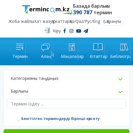
Базада барлығы
390 787
термин
Жоба жайлы
Хат жазу
Құжаттар
Қаз
/
Qaz
/
Рус
/
Eng
Қараңғы
Кіру
Термин
Алаң
Мақалалар
Кітаптар
Библиогра
Категорияны таңдаңыз
Барлығы
Бекітілген терминдерді бірінші көрсету