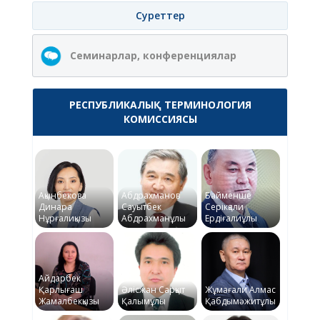
Суреттер
Семинарлар, конференциялар
РЕСПУБЛИКАЛЫҚ ТЕРМИНОЛОГИЯ
КОМИССИЯСЫ
Ақынбекова
Абдрахманов
Байменше
Динара
Сауытбек
Серікқали
Нұрғалиқызы
Абдрахманұлы
Ердіғалиұлы
Айдарбек
Қарлығаш
Әлісжан Сарқыт
Жұмағали Алмас
Жамалбекқызы
Қалымұлы
Қабдымәжитұлы