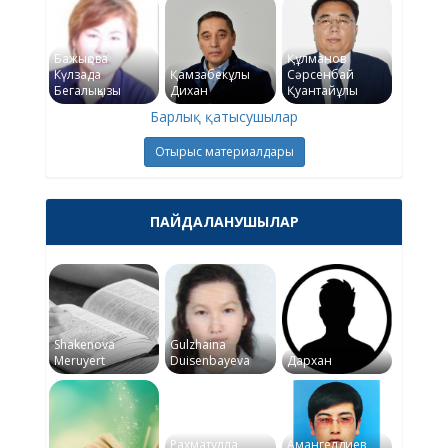
Бажықова
Құлманов
Күлзада
Қамзабекұлы
Сәрсенбай
Бегалықызы
Дихан
Қуантайұлы
Барлық қатысушылар
Отырыс материалдары
ПАЙДАЛАНУШЫЛАР
Shakenova
Gulzhaina
Meruyert
Duisenbayeva
Дархан
Рахматулла
Амангелдиев