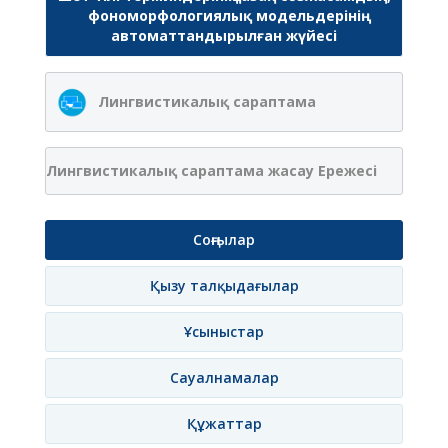
фономорфологиялық модельдерінің
автоматтандырылған жүйесі
Лингвистикалық сараптама
Лингвистикалық сараптама жасау Ережесі
Соңғылар
Қызу талқыдағылар
Ұсыныстар
Сауалнамалар
Құжаттар