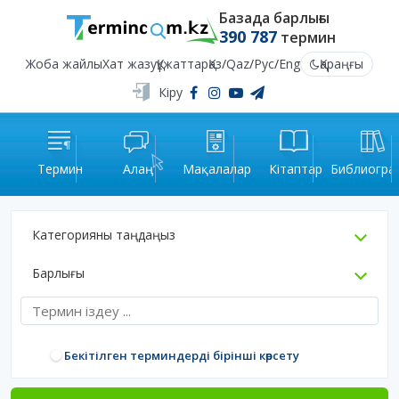
Базада барлығы
390 787
термин
Жоба жайлы
Хат жазу
Құжаттар
Қаз
/
Qaz
/
Рус
/
Eng
Қараңғы
Кіру
Термин
Алаң
Мақалалар
Кітаптар
Библиогра
Категорияны таңдаңыз
Барлығы
Бекітілген терминдерді бірінші көрсету