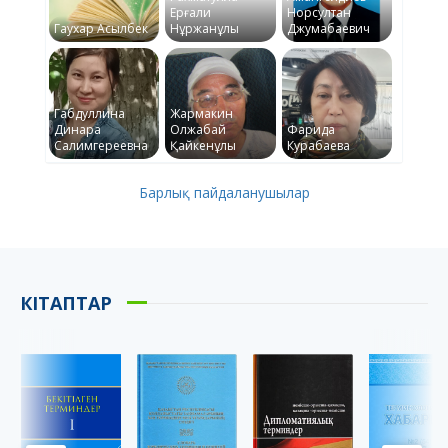
Ерғали
Норсултан
Гаухар Асылбек
Нұржанұлы
Джумабаевич
Габдуллина
Жармакин
Динара
Олжабай
Фарида
Салимгереевна
Қайкенұлы
Курабаева
Барлық пайдаланушылар
КІТАПТАР