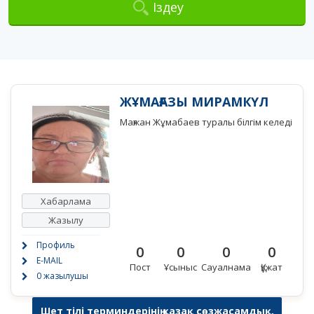
Іздеу
ЖҰМАҒАЗЫ МИРАМКҮЛ
Мағжан Жұмабаев туралы білгім келеді
Хабарлама
Жазылу
Профиль
0
0
0
0
E-MAIL
Пост
Ұсыныс
Сауалнама
Құжат
0 жазылушы
Шет тілі терминдерінің қазақ сөзжасамдық,