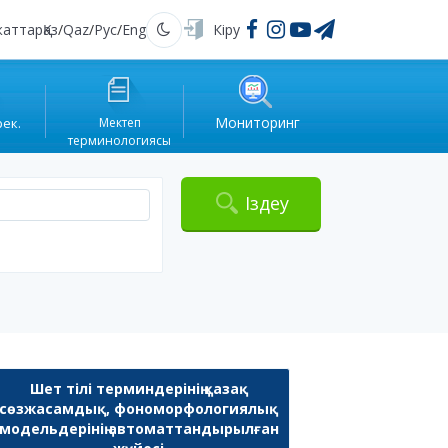
жаттар
Қаз
/
Qaz
/
Рус
/
Eng
Кіру
Қараңғы
Мониторинг
рек.
Мектеп
терминологиясы
Іздеу
Шет тілі терминдерінің қазақ
сөзжасамдық, фономорфологиялық
модельдерінің автоматтандырылған