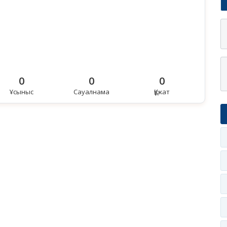
0
0
0
Ұсыныс
Сауалнама
Құжат