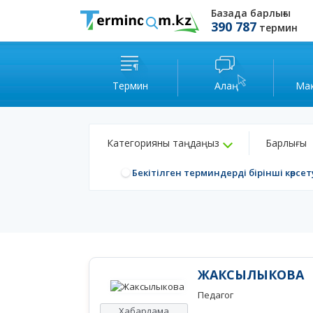
Базада барлығы
390 787
термин
Термин
Алаң
Ма
Категорияны таңдаңыз
Барлығы
Бекітілген терминдерді бірінші көрсет
ЖАКСЫЛЫКОВА
Педагог
Хабарлама