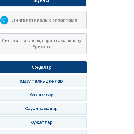
жүйесі
Лингвистикалық сараптама
Лингвистикалық сараптама жасау
Ережесі
Соңғылар
Қызу талқыдағылар
Ұсыныстар
Сауалнамалар
Құжаттар