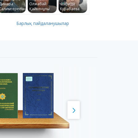
Динара
Олжабай
Фарида
Салимгереевна
Қайкенұлы
Курабаева
Барлық пайдаланушылар