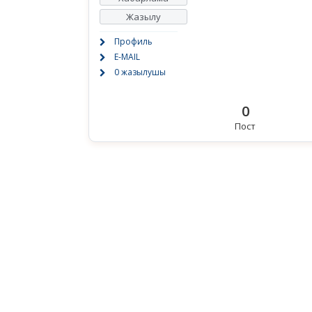
Жазылу
Профиль
E-MAIL
0 жазылушы
0
Пост