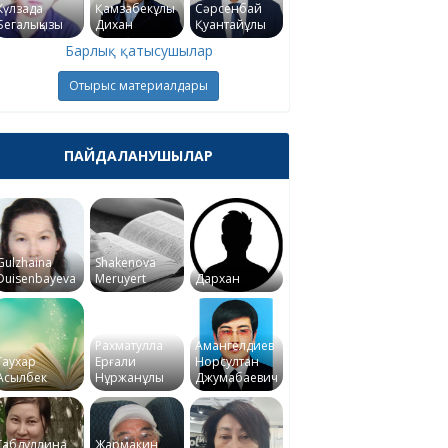
Күлзада
Қамзабекұлы
Сәрсенбай
Бегалықызы
Дихан
Қуантайұлы
Барлық қатысушылар
Отырыс материалдары
ПАЙДАЛАНУШЫЛАР
Gulzhaina
Shakenova
Duisenbayeva
Meruyert
Дархан
Рахматулла
Амангелдиев
Гаухар
Ерғали
Норсултан
Асылбек
Нұржанұлы
Джумабаевич
Габдуллина
Жармакин