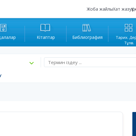
Жоба жайлы
Хат жазу
Құ
қалалар
Кітаптар
Библиография
Тарих. Де
Тұлға.
у