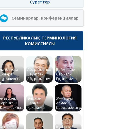
Суреттер
Семинарлар, конференциялар
РЕСПУБЛИКАЛЫҚ ТЕРМИНОЛОГИЯ
КОМИССИЯСЫ
Ақынбекова
Абдрахманов
Байменше
Динара
Сауытбек
Серікқали
Нұрғалиқызы
Абдрахманұлы
Ердіғалиұлы
Айдарбек
Әлісжан
Жұмағали
Қарлығаш
Сарқыт
Алмас
Жамалбекқызы
Қалымұлы
Қабдымәжитұлы
Бажықова
Құлманов