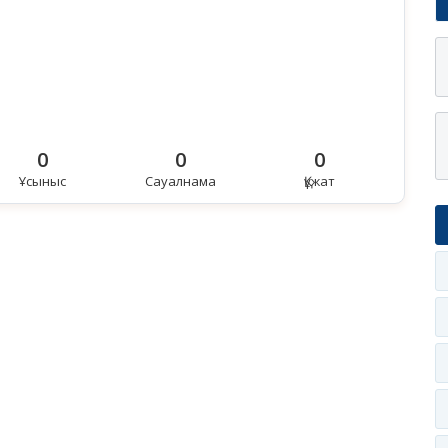
0
0
0
Ұсыныс
Сауалнама
Құжат