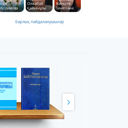
Асем
Олжабай
Жанерке
Муслимова
Қайкенұлы
Гинятовна
Барлық пайдаланушылар