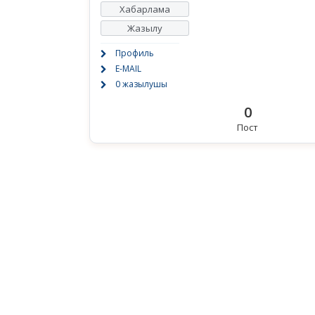
Хабарлама
Жазылу
Профиль
E-MAIL
0 жазылушы
0
Пост