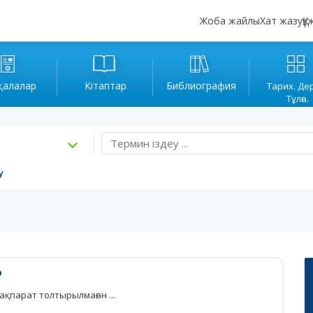
Жоба жайлы
Хат жазу
Құ
қалалар
Кітаптар
Библиография
Тарих. Де
Тұлға.
у
Р
қпарат толтырылмаған ...