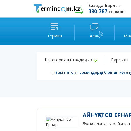
Базада барлығы
390 787
термин
Термин
Алаң
Ма
Категорияны таңдаңыз
Барлығы
Бекітілген терминдерді бірінші көрсет
АЙНҰҚАТОВ ЕРНА
Бұл қолданушы жайында а