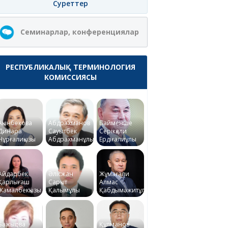
Суреттер
Семинарлар, конференциялар
РЕСПУБЛИКАЛЫҚ ТЕРМИНОЛОГИЯ
КОМИССИЯСЫ
Ақынбекова
Абдрахманов
Байменше
Динара
Сауытбек
Серікқали
Нұрғалиқызы
Абдрахманұлы
Ердіғалиұлы
Айдарбек
Әлісжан
Жұмағали
Қарлығаш
Сарқыт
Алмас
Жамалбекқызы
Қалымұлы
Қабдымәжитұлы
Бажықова
Құлманов