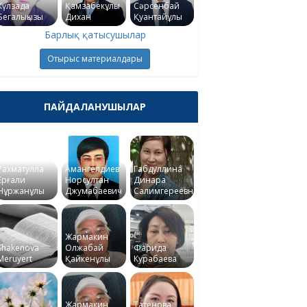
Күлзада
Қамзабекұлы
Сәрсенбай
Бегалықызы
Дихан
Қуантайұлы
Барлық қатысушылар
Отырыс материалдары
ПАЙДАЛАНУШЫЛАР
Рахматулла
Амангелдиев
Габдуллина
Ерғали
Норсултан
Динара
Нұржанұлы
Джумабаевич
Салимгереевна
Жармакин
Shakenova
Олжабай
Фарида
Meruyert
Қайкенұлы
Курабаева
Жармакин
Татенова