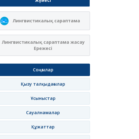
жүйесі
Лингвистикалық сараптама
Лингвистикалық сараптама жасау
Ережесі
Соңғылар
Қызу талқыдағылар
Ұсыныстар
Сауалнамалар
Құжаттар