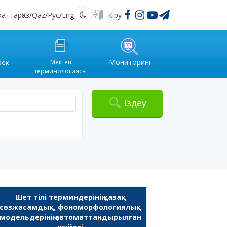
жаттар
Қаз
/
Qaz
/
Рус
/
Eng
Кіру
Қараңғы
Мониторинг
рек.
Мектеп
терминологиясы
Іздеу
Шет тілі терминдерінің қазақ
сөзжасамдық, фономорфологиялық
модельдерінің автоматтандырылған