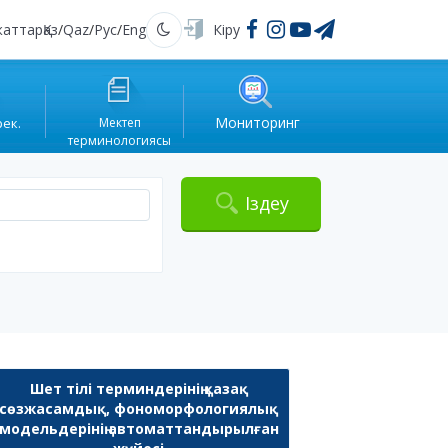
жаттар
Қаз
/
Qaz
/
Рус
/
Eng
Кіру
Қараңғы
Мониторинг
рек.
Мектеп
терминологиясы
Іздеу
Шет тілі терминдерінің қазақ
сөзжасамдық, фономорфологиялық
модельдерінің автоматтандырылған