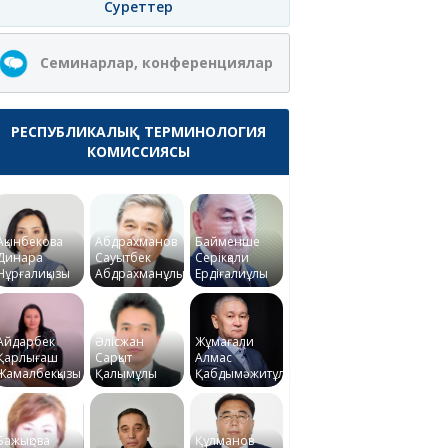
Суреттер
Семинарлар, конференциялар
РЕСПУБЛИКАЛЫҚ ТЕРМИНОЛОГИЯ
КОМИССИЯСЫ
Ақынбекова
Абдрахманов
Байменше
Динара
Сауытбек
Серікқали
Нұрғалиқызы
Абдрахманұлы
Ердіғалиұлы
Айдарбек
Әлісжан
Жұмағали
Қарлығаш
Сарқыт
Алмас
Жамалбекқызы
Қалымұлы
Қабдымәжитұлы
Бажықова
Құлманов