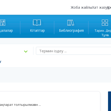
Жоба жайлы
Хат жазу
Құ
қалалар
Кітаптар
Библиография
Тарих. Де
Тұлға.
у
қпарат толтырылмаған ...