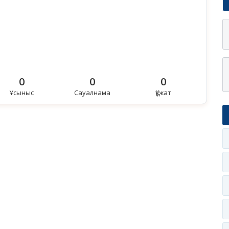
0
0
0
Ұсыныс
Сауалнама
Құжат