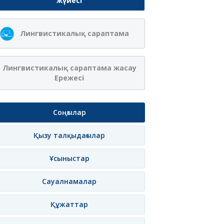
жүйесі
Лингвистикалық сараптама
Лингвистикалық сараптама жасау
Ережесі
Соңғылар
Қызу талқыдағылар
Ұсыныстар
Сауалнамалар
Құжаттар