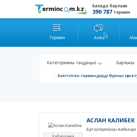
Базада барлығы
390 787
термин
Термин
Алаң
Ма
Категорияны таңдаңыз
Барлығы
Бекітілген терминдерді бірінші көрсет
АСЛАН КАЛИБЕК
Бұл қолданушы жайында а
Хабарлама