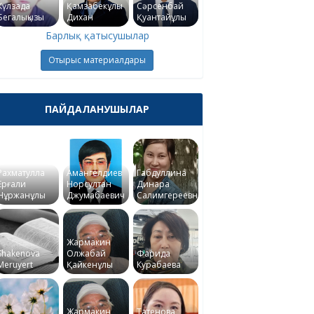
Күлзада
Қамзабекұлы
Сәрсенбай
Бегалықызы
Дихан
Қуантайұлы
Барлық қатысушылар
Отырыс материалдары
ПАЙДАЛАНУШЫЛАР
Рахматулла
Амангелдиев
Габдуллина
Ерғали
Норсултан
Динара
Нұржанұлы
Джумабаевич
Салимгереевна
Жармакин
Shakenova
Олжабай
Фарида
Meruyert
Қайкенұлы
Курабаева
Жармакин
Татенова