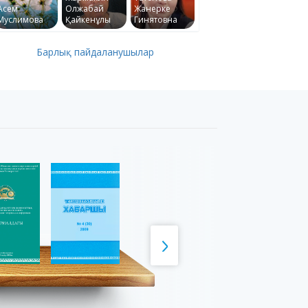
Асем
Олжабай
Жанерке
Муслимова
Қайкенұлы
Гинятовна
Барлық пайдаланушылар