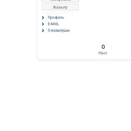
Жазылу
Профиль
E-MAIL
0 жазылушы
0
Пост