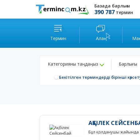
Базада барлығы
390 787
термин
Термин
Алаң
Ма
Категорияны таңдаңыз
Барлығы
Бекітілген терминдерді бірінші көрсет
АҚБІЛЕК СЕЙСЕНБ
Бұл қолданушы жайында а