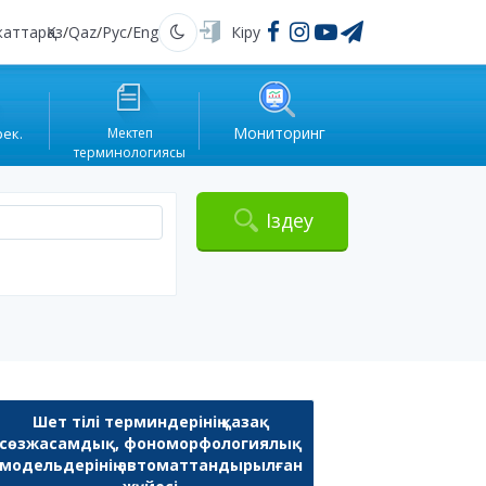
жаттар
Қаз
/
Qaz
/
Рус
/
Eng
Кіру
Қараңғы
Мониторинг
рек.
Мектеп
терминологиясы
Іздеу
Шет тілі терминдерінің қазақ
сөзжасамдық, фономорфологиялық
модельдерінің автоматтандырылған