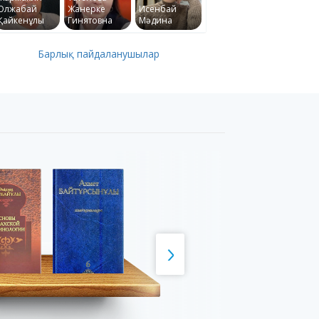
Олжабай
Жанерке
Исенбай
Қайкенұлы
Гинятовна
Мәдина
Барлық пайдаланушылар