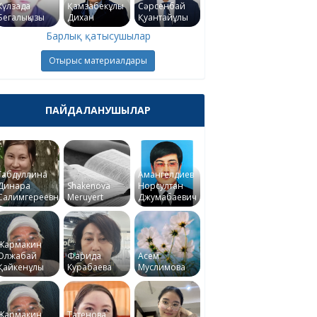
Күлзада
Қамзабекұлы
Сәрсенбай
Бегалықызы
Дихан
Қуантайұлы
Барлық қатысушылар
Отырыс материалдары
ПАЙДАЛАНУШЫЛАР
Габдуллина
Амангелдиев
Динара
Shakenova
Норсултан
Салимгереевна
Meruyert
Джумабаевич
Жармакин
Олжабай
Фарида
Асем
Қайкенұлы
Курабаева
Муслимова
Жармакин
Татенова