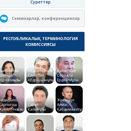
Суреттер
Семинарлар, конференциялар
РЕСПУБЛИКАЛЫҚ ТЕРМИНОЛОГИЯ
КОМИССИЯСЫ
Ақынбекова
Абдрахманов
Байменше
Динара
Сауытбек
Серікқали
Нұрғалиқызы
Абдрахманұлы
Ердіғалиұлы
Айдарбек
Әлісжан
Жұмағали
Қарлығаш
Сарқыт
Алмас
Жамалбекқызы
Қалымұлы
Қабдымәжитұлы
Бажықова
Құлманов