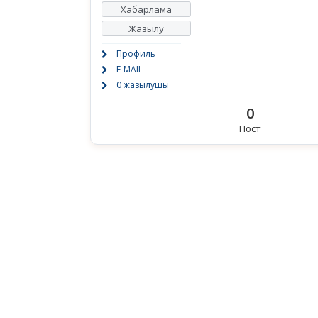
Хабарлама
Жазылу
Профиль
E-MAIL
0 жазылушы
0
Пост