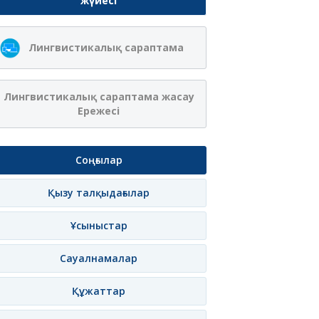
жүйесі
Лингвистикалық сараптама
Лингвистикалық сараптама жасау
Ережесі
Соңғылар
Қызу талқыдағылар
Ұсыныстар
Сауалнамалар
Құжаттар