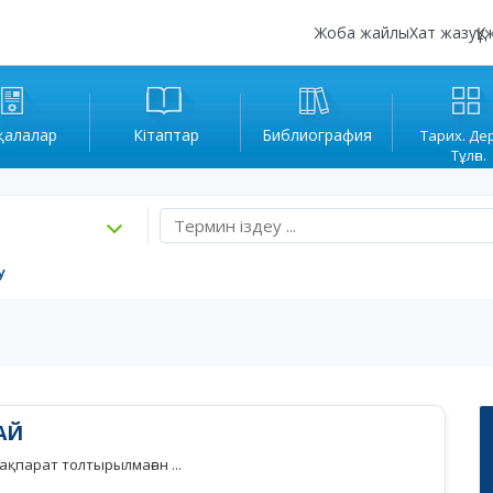
Жоба жайлы
Хат жазу
Құ
қалалар
Кітаптар
Библиография
Тарих. Де
Тұлға.
у
АЙ
қпарат толтырылмаған ...