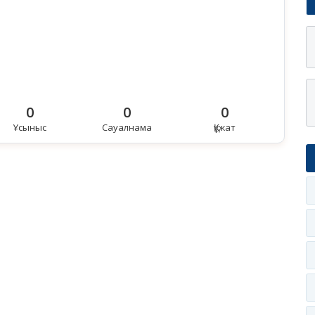
0
0
0
Ұсыныс
Сауалнама
Құжат