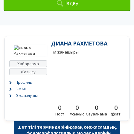
Іздеу
ДИАНА РАХМЕТОВА
Тіл жанашыры
Хабарлама
Жазылу
Профиль
E-MAIL
0 жазылушы
0
0
0
0
Пост
Ұсыныс
Сауалнама
Құжат
Шет тілі терминдерінің қазақ сөзжасамдық,
фономорфологиялық модельдерінің