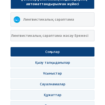
автоматтандырылған жүйесі
Лингвистикалық сараптама
Лингвистикалық сараптама жасау Ережесі
Соңғылар
Қызу талқыдағылар
Ұсыныстар
Сауалнамалар
Құжаттар