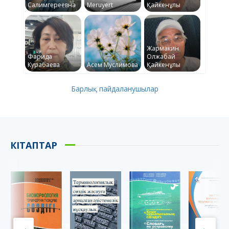
Салимгереевна
Meruyert
Қайкенұлы
Жармакин
Фарида
Олжабай
Курабаева
Асем Муслимова
Қайкенұлы
Барлық пайдаланушылар
КІТАПТАР