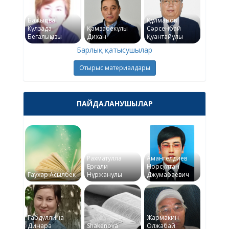
Бажықова
Құлманов
Күлзада
Қамзабекұлы
Сәрсенбай
Бегалықызы
Дихан
Қуантайұлы
Барлық қатысушылар
Отырыс материалдары
ПАЙДАЛАНУШЫЛАР
Рахматулла
Амангелдиев
Ерғали
Норсултан
Гаухар Асылбек
Нұржанұлы
Джумабаевич
Габдуллина
Жармакин
Динара
Shakenova
Олжабай