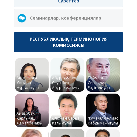
Суреттер
Семинарлар, конференциялар
РЕСПУБЛИКАЛЫҚ ТЕРМИНОЛОГИЯ
КОМИССИЯСЫ
Ақынбекова
Абдрахманов
Байменше
Динара
Сауытбек
Серікқали
Нұрғалиқызы
Абдрахманұлы
Ердіғалиұлы
Айдарбек
Қарлығаш
Әлісжан Сарқыт
Жұмағали Алмас
Жамалбекқызы
Қалымұлы
Қабдымәжитұлы