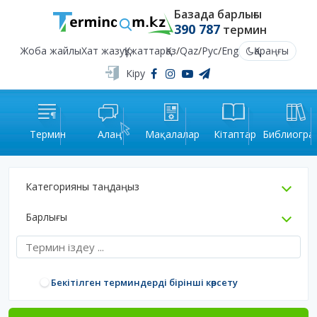
Базада барлығы
390 787
термин
Жоба жайлы
Хат жазу
Құжаттар
Қаз
/
Qaz
/
Рус
/
Eng
Қараңғы
Кіру
Термин
Алаң
Мақалалар
Кітаптар
Библиогра
Категорияны таңдаңыз
Барлығы
Бекітілген терминдерді бірінші көрсету