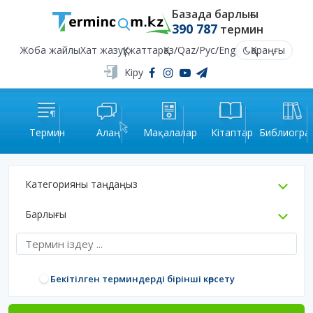
Базада барлығы
390 787
термин
Жоба жайлы
Хат жазу
Құжаттар
Қаз
/
Qaz
/
Рус
/
Eng
Қараңғы
Кіру
Термин
Алаң
Мақалалар
Кітаптар
Библиогра
Категорияны таңдаңыз
Барлығы
Бекітілген терминдерді бірінші көрсету