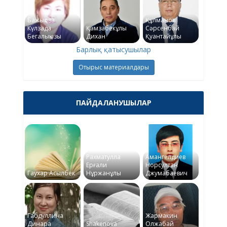
Бажықова
Құлманов
Күлзада
Қамзабекұлы
Сәрсенбай
Бегалықызы
Дихан
Қуантайұлы
Барлық қатысушылар
Отырыс материалдары
ПАЙДАЛАНУШЫЛАР
Рахматулла
Амангелдиев
Ерғали
Норсултан
Гаухар Асылбек
Нұржанұлы
Джумабаевич
Габдуллина
Жармакин
Динара
Shakenova
Олжабай