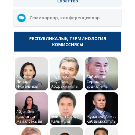
Суреттер
Семинарлар, конференциялар
РЕСПУБЛИКАЛЫҚ ТЕРМИНОЛОГИЯ
КОМИССИЯСЫ
Ақынбекова
Абдрахманов
Байменше
Динара
Сауытбек
Серікқали
Нұрғалиқызы
Абдрахманұлы
Ердіғалиұлы
Айдарбек
Қарлығаш
Әлісжан Сарқыт
Жұмағали Алмас
Жамалбекқызы
Қалымұлы
Қабдымәжитұлы