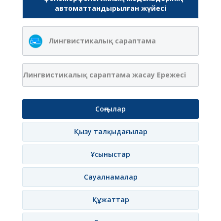
автоматтандырылған жүйесі
Лингвистикалық сараптама
Лингвистикалық сараптама жасау Ережесі
Соңғылар
Қызу талқыдағылар
Ұсыныстар
Сауалнамалар
Құжаттар