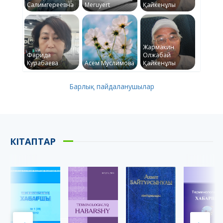
Салимгереевна
Meruyert
Қайкенұлы
Жармакин
Фарида
Олжабай
Курабаева
Асем Муслимова
Қайкенұлы
Барлық пайдаланушылар
КІТАПТАР