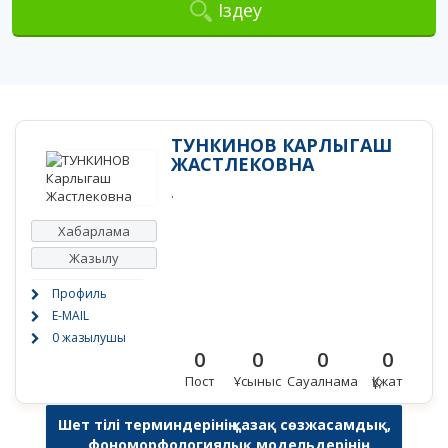
Іздеу
ТУНКИНОВ КАРЛЫГАШ
ЖАСТЛЕКОВНА
.
Хабарлама
Жазылу
Профиль
E-MAIL
0 жазылушы
0
0
0
0
Пост
Ұсыныс
Сауалнама
Құжат
Шет тілі терминдерінің қазақ сөзжасамдық,
фономорфологиялық модельдерінің