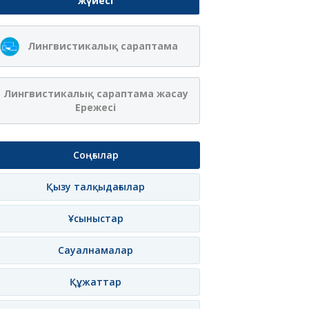
жүйесі
Лингвистикалық сараптама
Лингвистикалық сараптама жасау
Ережесі
Соңғылар
Қызу талқыдағылар
Ұсыныстар
Сауалнамалар
Құжаттар