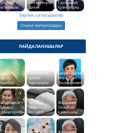
Күлзада
Қамзабекұлы
Сәрсенбай
Бегалықызы
Дихан
Қуантайұлы
Барлық қатысушылар
Отырыс материалдары
ПАЙДАЛАНУШЫЛАР
Рахматулла
Амангелдиев
Гаухар
Ерғали
Норсултан
Асылбек
Нұржанұлы
Джумабаевич
Габдуллина
Жармакин
Динара
Shakenova
Олжабай
Салимгереевна
Meruyert
Қайкенұлы
Жармакин