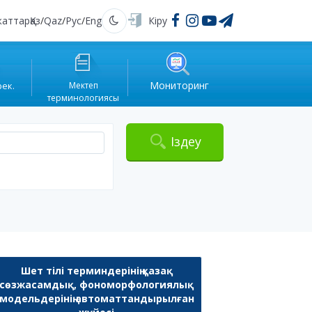
жаттар
Қаз
/
Qaz
/
Рус
/
Eng
Кіру
Қараңғы
Мониторинг
рек.
Мектеп
терминологиясы
Іздеу
Шет тілі терминдерінің қазақ
сөзжасамдық, фономорфологиялық
модельдерінің автоматтандырылған