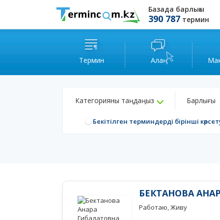
Базада барлығы
390 787
термин
Термин
Алаң
Ма
Категорияны таңдаңыз
Барлығы
Бекітілген терминдерді бірінші көрсет
БЕКТАНОВА АНА
Работаю, Живу