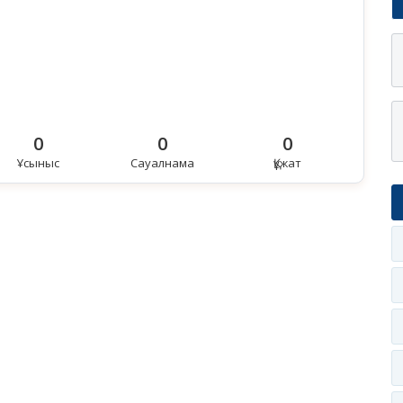
0
0
0
Ұсыныс
Сауалнама
Құжат