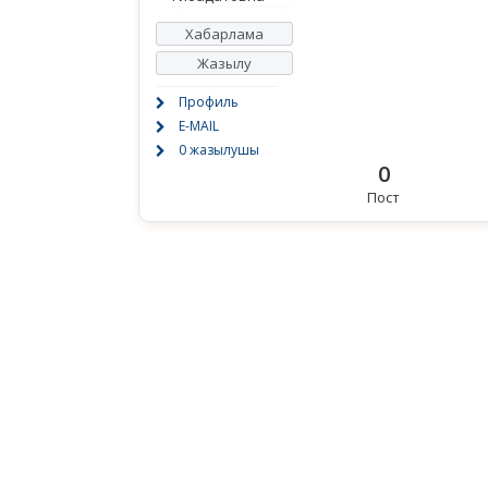
Хабарлама
Жазылу
Профиль
E-MAIL
0 жазылушы
0
Пост