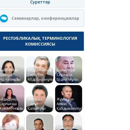
Суреттер
Семинарлар, конференциялар
РЕСПУБЛИКАЛЫҚ ТЕРМИНОЛОГИЯ
КОМИССИЯСЫ
Ақынбекова
Абдрахманов
Байменше
Динара
Сауытбек
Серікқали
Нұрғалиқызы
Абдрахманұлы
Ердіғалиұлы
Айдарбек
Әлісжан
Жұмағали
Қарлығаш
Сарқыт
Алмас
Жамалбекқызы
Қалымұлы
Қабдымәжитұлы
Бажықова
Құлманов