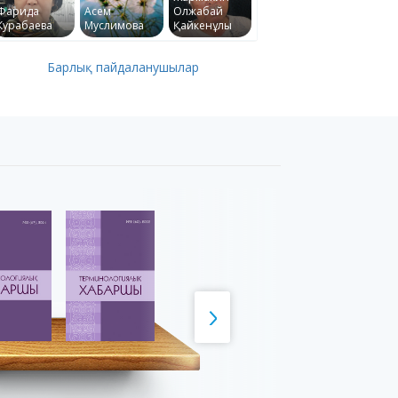
Фарида
Асем
Олжабай
Курабаева
Муслимова
Қайкенұлы
Барлық пайдаланушылар