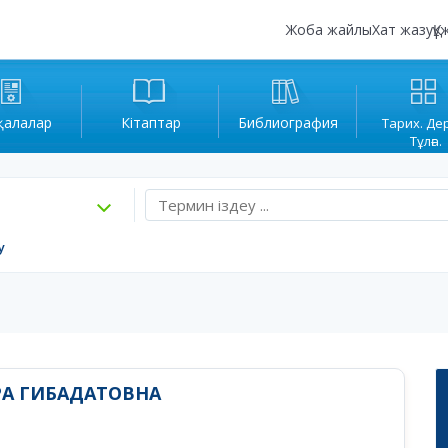
Жоба жайлы
Хат жазу
Құ
қалалар
Кітаптар
Библиография
Тарих. Де
Тұлға.
у
РА ГИБАДАТОВНА