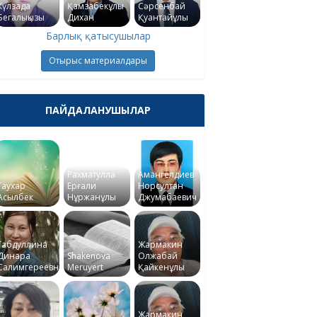
Күлзада
Қамзабекұлы
Сәрсенбай
Бегалықызы
Дихан
Қуантайұлы
Барлық қатысушылар
Отырыс материалдары
ПАЙДАЛАНУШЫЛАР
Рахматулла
Амангелдиев
Гаухар
Ерғали
Норсултан
Асылбек
Нұржанұлы
Джумабаевич
Габдуллина
Жармакин
Динара
Shakenova
Олжабай
Салимгереевна
Meruyert
Қайкенұлы
Жармакин