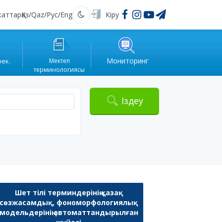
жаттар
Қаз
/
Qaz
/
Рус
/
Eng
Кіру
Қараңғы
Мониторинг
рек.
Мектеп
терминологиясы
Іздеу
Шет тілі терминдерінің қазақ
сөзжасамдық, фономорфологиялық
модельдерінің автоматтандырылған