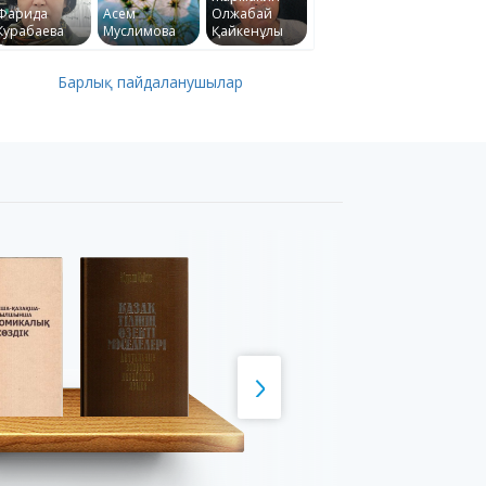
Фарида
Асем
Олжабай
Курабаева
Муслимова
Қайкенұлы
Барлық пайдаланушылар