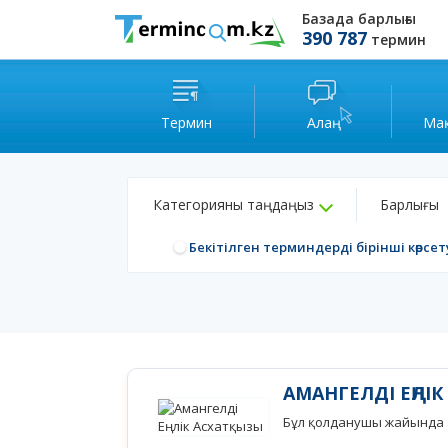
Базада барлығы
390 787
термин
Термин
Алаң
Ма
Категорияны таңдаңыз
Барлығы
Бекітілген терминдерді бірінші көрсет
АМАНГЕЛДІ ЕҢЛІ
Бұл қолданушы жайында а