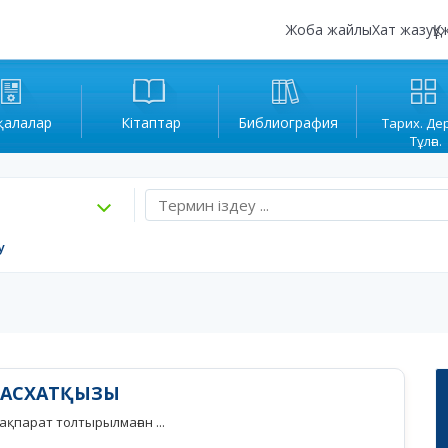
Жоба жайлы
Хат жазу
Құ
қалалар
Кітаптар
Библиография
Тарих. Де
Тұлға.
у
К АСХАТҚЫЗЫ
қпарат толтырылмаған ...