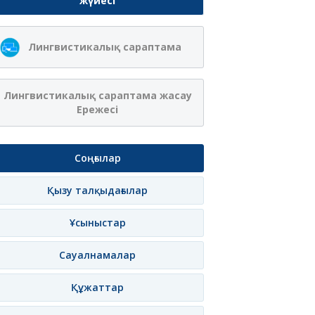
жүйесі
Лингвистикалық сараптама
Лингвистикалық сараптама жасау
Ережесі
Соңғылар
Қызу талқыдағылар
Ұсыныстар
Сауалнамалар
Құжаттар