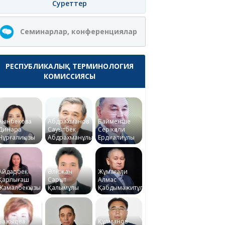
Суреттер
Семинарлар, конференциялар
РЕСПУБЛИКАЛЫҚ ТЕРМИНОЛОГИЯ
КОМИССИЯСЫ
Ақынбекова
Абдрахманов
Байменше
Динара
Сауытбек
Серікқали
Нұрғалиқызы
Абдрахманұлы
Ердіғалиұлы
Айдарбек
Әлісжан
Жұмағали
Қарлығаш
Сарқыт
Алмас
Жамалбекқызы
Қалымұлы
Қабдымәжитұлы
Бажықова
Құлманов