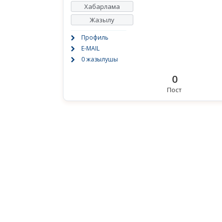
Хабарлама
Жазылу
Профиль
E-MAIL
0 жазылушы
0
Пост