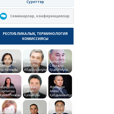
Суреттер
Семинарлар, конференциялар
РЕСПУБЛИКАЛЫҚ ТЕРМИНОЛОГИЯ
КОМИССИЯСЫ
Ақынбекова
Абдрахманов
Байменше
Динара
Сауытбек
Серікқали
Нұрғалиқызы
Абдрахманұлы
Ердіғалиұлы
Айдарбек
Әлісжан
Жұмағали
Қарлығаш
Сарқыт
Алмас
Жамалбекқызы
Қалымұлы
Қабдымәжитұлы
Бажықова
Құлманов