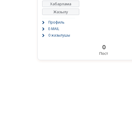
Хабарлама
Жазылу
Профиль
E-MAIL
0 жазылушы
0
Пост