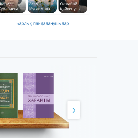
Фарида
Асем
Олжабай
Курабаева
Муслимова
Қайкенұлы
Барлық пайдаланушылар