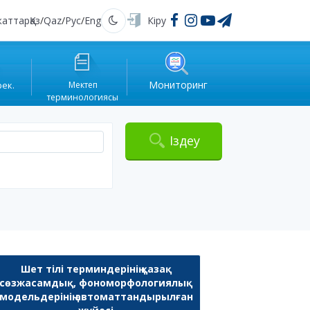
жаттар
Қаз
/
Qaz
/
Рус
/
Eng
Кіру
Қараңғы
Мониторинг
рек.
Мектеп
терминологиясы
Іздеу
Шет тілі терминдерінің қазақ
сөзжасамдық, фономорфологиялық
модельдерінің автоматтандырылған