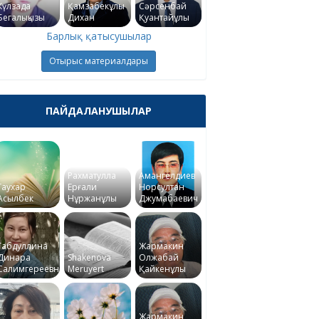
Күлзада
Қамзабекұлы
Сәрсенбай
Бегалықызы
Дихан
Қуантайұлы
Барлық қатысушылар
Отырыс материалдары
ПАЙДАЛАНУШЫЛАР
Рахматулла
Амангелдиев
Гаухар
Ерғали
Норсултан
Асылбек
Нұржанұлы
Джумабаевич
Габдуллина
Жармакин
Динара
Shakenova
Олжабай
Салимгереевна
Meruyert
Қайкенұлы
Жармакин