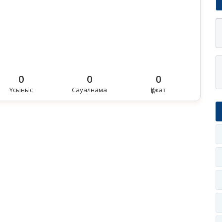
0
0
0
Ұсыныс
Сауалнама
Құжат