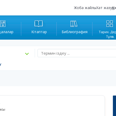
Жоба жайлы
Хат жазу
Құ
қалалар
Кітаптар
Библиография
Тарих. Де
Тұлға.
у
асы