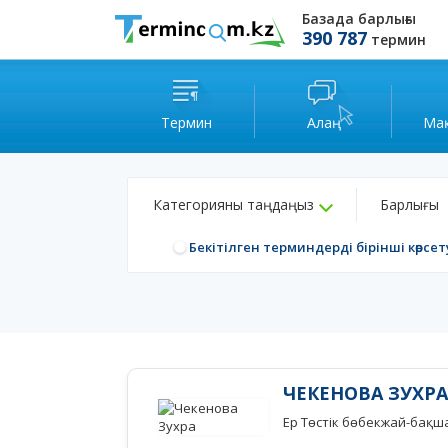
Базада барлығы
390 787
термин
Термин
Алаң
Ма
Категорияны таңдаңыз
Барлығы
Бекітілген терминдерді бірінші көрсет
ЧЕКЕНОВА ЗУХРА
Ер Төстік бөбекжай-бақш