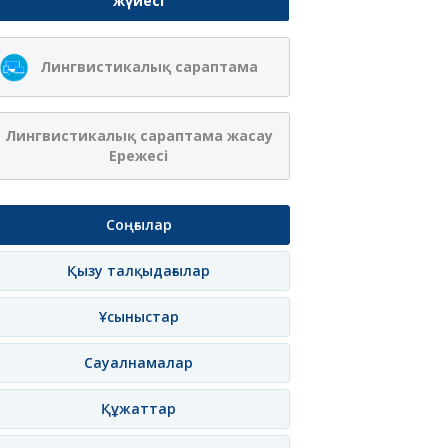
жүйесі
Лингвистикалық сараптама
Лингвистикалық сараптама жасау
Ережесі
Соңғылар
Қызу талқыдағылар
Ұсыныстар
Сауалнамалар
Құжаттар