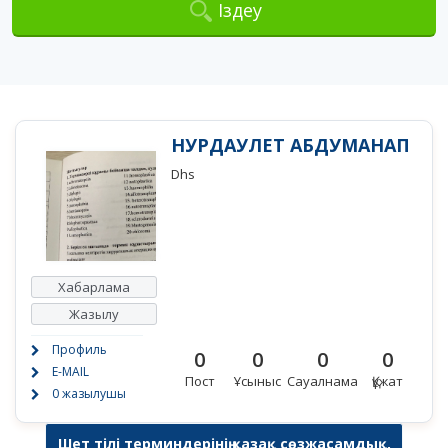
Іздеу
НУРДАУЛЕТ АБДУМАНАП
Dhs
Хабарлама
Жазылу
Профиль
0
0
0
0
E-MAIL
Пост
Ұсыныс
Сауалнама
Құжат
0 жазылушы
Шет тілі терминдерінің қазақ сөзжасамдық,