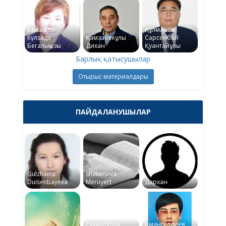
Бажықова
Құлманов
Күлзада
Қамзабекұлы
Сәрсенбай
Бегалықызы
Дихан
Қуантайұлы
Барлық қатысушылар
Отырыс материалдары
ПАЙДАЛАНУШЫЛАР
Gulzhaina
Shakenova
Duisenbayeva
Meruyert
Дархан
Рахматулла
Амангелдиев