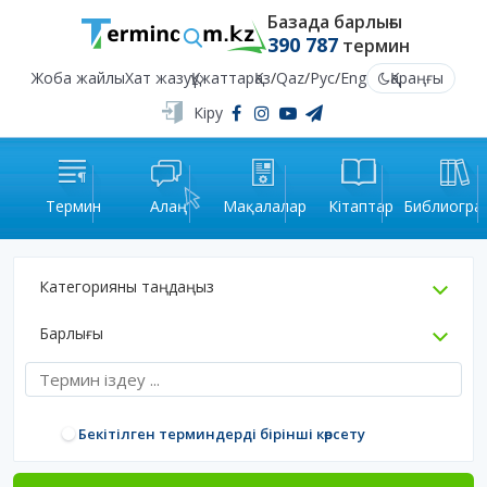
Базада барлығы
390 787
термин
Жоба жайлы
Хат жазу
Құжаттар
Қаз
/
Qaz
/
Рус
/
Eng
Қараңғы
Кіру
Термин
Алаң
Мақалалар
Кітаптар
Библиогра
Категорияны таңдаңыз
Барлығы
Бекітілген терминдерді бірінші көрсету