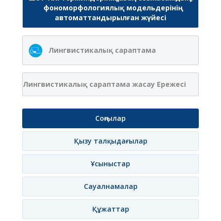
фономорфологиялық модельдерінің
автоматтандырылған жүйесі
Лингвистикалық сараптама
Лингвистикалық сараптама жасау Ережесі
Соңғылар
Қызу талқыдағылар
Ұсыныстар
Сауалнамалар
Құжаттар