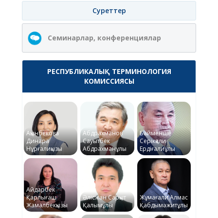
Суреттер
Семинарлар, конференциялар
РЕСПУБЛИКАЛЫҚ ТЕРМИНОЛОГИЯ
КОМИССИЯСЫ
Ақынбекова
Абдрахманов
Байменше
Динара
Сауытбек
Серікқали
Нұрғалиқызы
Абдрахманұлы
Ердіғалиұлы
Айдарбек
Қарлығаш
Әлісжан Сарқыт
Жұмағали Алмас
Жамалбекқызы
Қалымұлы
Қабдымәжитұлы