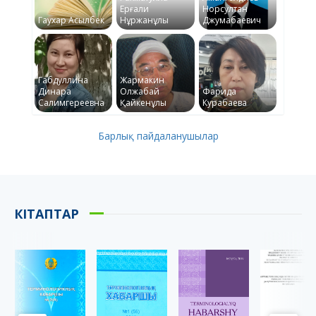
Ерғали
Норсултан
Гаухар Асылбек
Нұржанұлы
Джумабаевич
Габдуллина
Жармакин
Динара
Олжабай
Фарида
Салимгереевна
Қайкенұлы
Курабаева
Барлық пайдаланушылар
КІТАПТАР