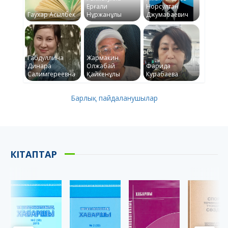
Ерғали
Норсултан
Гаухар Асылбек
Нұржанұлы
Джумабаевич
Габдуллина
Жармакин
Динара
Олжабай
Фарида
Салимгереевна
Қайкенұлы
Курабаева
Барлық пайдаланушылар
КІТАПТАР