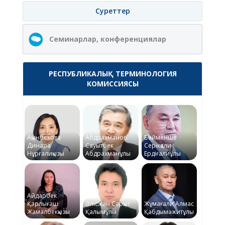
Суреттер
Семинарлар, конференциялар
РЕСПУБЛИКАЛЫҚ ТЕРМИНОЛОГИЯ
КОМИССИЯСЫ
Ақынбекова
Абдрахманов
Байменше
Динара
Сауытбек
Серікқали
Нұрғалиқызы
Абдрахманұлы
Ердіғалиұлы
Айдарбек
Қарлығаш
Әлісжан Сарқыт
Жұмағали Алмас
Жамалбекқызы
Қалымұлы
Қабдымәжитұлы