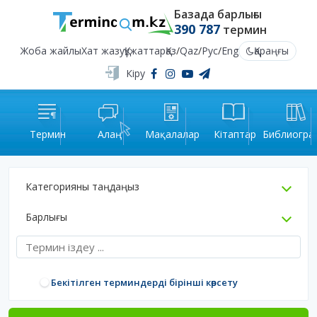
Базада барлығы
390 787
термин
Жоба жайлы
Хат жазу
Құжаттар
Қаз
/
Qaz
/
Рус
/
Eng
Қараңғы
Кіру
Термин
Алаң
Мақалалар
Кітаптар
Библиогра
Категорияны таңдаңыз
Барлығы
Бекітілген терминдерді бірінші көрсету