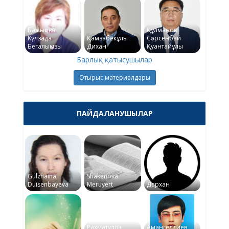
Бажықова
Құлманов
Күлзада
Қамзабекұлы
Сәрсенбай
Бегалықызы
Дихан
Қуантайұлы
Барлық қатысушылар
Отырыс материалдары
ПАЙДАЛАНУШЫЛАР
Gulzhaina
Shakenova
Duisenbayeva
Meruyert
Дархан
Рахматулла
Амангелдиев