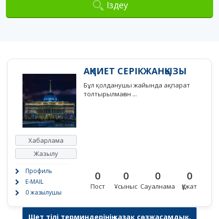
Іздеу
АҚНИЕТ СЕРІКЖАНҚЫЗЫ
Бұл қолданушы жайында ақпарат
толтырылмаған ...
Хабарлама
Жазылу
Профиль
0
0
0
0
E-MAIL
Пост
Ұсыныс
Сауалнама
Құжат
0 жазылушы
Шет тілі терминдерінің қазақ сөзжасамдық,