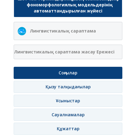
фономорфологиялық модельдерінің
автоматтандырылған жүйесі
Лингвистикалық сараптама
Лингвистикалық сараптама жасау Ережесі
Соңғылар
Қызу талқыдағылар
Ұсыныстар
Сауалнамалар
Құжаттар