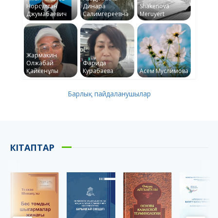
Норсултан
Динара
Shakenova
Джумабаевич
Салимгереевна
Meruyert
Жармакин
Олжабай
Фарида
Қайкенұлы
Курабаева
Асем Муслимова
Барлық пайдаланушылар
КІТАПТАР