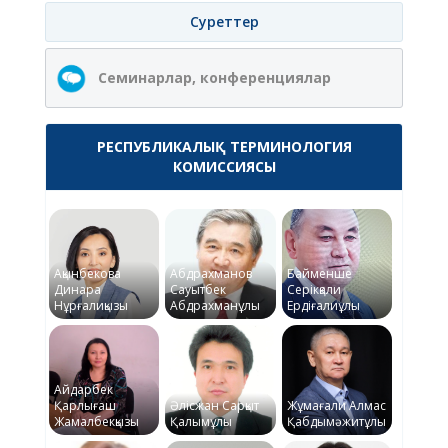
Суреттер
Семинарлар, конференциялар
РЕСПУБЛИКАЛЫҚ ТЕРМИНОЛОГИЯ
КОМИССИЯСЫ
Ақынбекова
Абдрахманов
Байменше
Динара
Сауытбек
Серікқали
Нұрғалиқызы
Абдрахманұлы
Ердіғалиұлы
Айдарбек
Қарлығаш
Әлісжан Сарқыт
Жұмағали Алмас
Жамалбекқызы
Қалымұлы
Қабдымәжитұлы