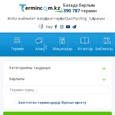
Базада барлығы
390 787
термин
Жоба жайлы
Хат жазу
Құжаттар
Қаз
/
Qaz
/
Рус
/
Eng
Қараңғы
Кіру
Термин
Алаң
Мақалалар
Кітаптар
Библиогра
Категорияны таңдаңыз
Барлығы
Бекітілген терминдерді бірінші көрсету