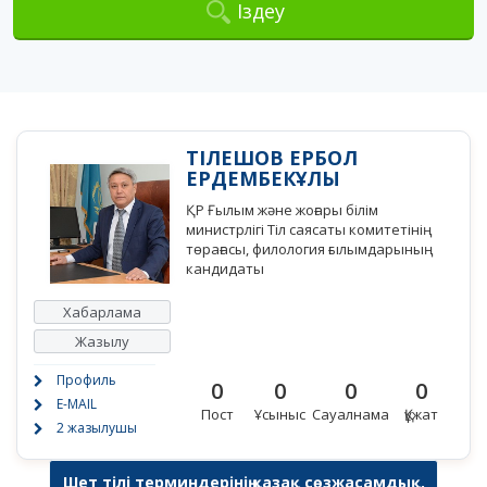
Іздеу
ТІЛЕШОВ ЕРБОЛ
ЕРДЕМБЕКҰЛЫ
ҚР Ғылым және жоғары білім
министрлігі Тіл саясаты комитетінің
төрағасы, филология ғылымдарының
кандидаты
Хабарлама
Жазылу
Профиль
0
0
0
0
E-MAIL
Пост
Ұсыныс
Сауалнама
Құжат
2 жазылушы
Шет тілі терминдерінің қазақ сөзжасамдық,