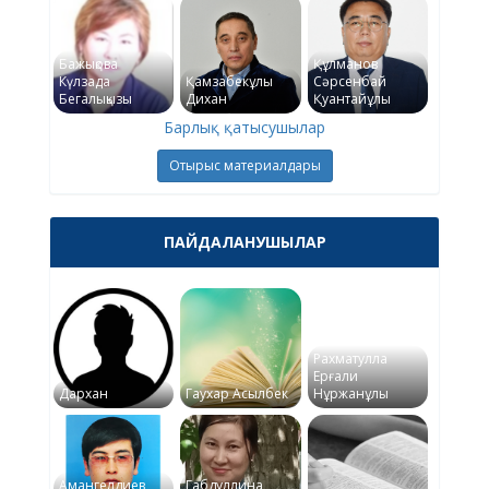
Бажықова
Құлманов
Күлзада
Қамзабекұлы
Сәрсенбай
Бегалықызы
Дихан
Қуантайұлы
Барлық қатысушылар
Отырыс материалдары
ПАЙДАЛАНУШЫЛАР
Рахматулла
Ерғали
Дархан
Гаухар Асылбек
Нұржанұлы
Амангелдиев
Габдуллина