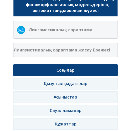
фономорфологиялық модельдерінің
автоматтандырылған жүйесі
Лингвистикалық сараптама
Лингвистикалық сараптама жасау Ережесі
Соңғылар
Қызу талқыдағылар
Ұсыныстар
Сауалнамалар
Құжаттар