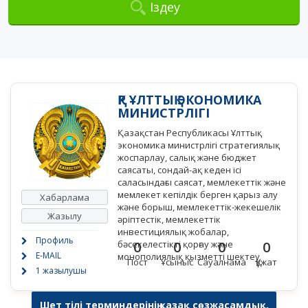
Іздеу
ҚР ҰЛТТЫҚ ЭКОНОМИКА
МИНИСТРЛІГІ
Қазақстан Республикасы Ұлттық
экономика министрлігі стратегиялық
жоспарлау, салық және бюджет
саясаты, сондай-ақ кеден ісі
саласындағы саясат, мемлекеттік және
мемлекет кепілдік берген қарыз алу
Хабарлама
және борыш, мемлекеттік-жекешелік
Жазылу
әріптестік, мемлекеттік
инвестициялық жобалар,
Профиль
бәсекелестікті қорғау және
0
0
0
0
E-MAIL
монополиялық қызметті шектеу
Пост
Ұсыныс
Сауалнама
Құжат
1 жазылушы
Шет тілі терминдерінің қазақ сөзжасамдық,