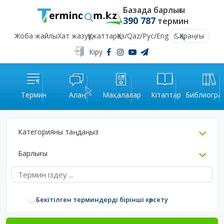
Базада барлығы
390 787
термин
Жоба жайлы
Хат жазу
Құжаттар
Қаз
/
Qaz
/
Рус
/
Eng
Қараңғы
Кіру
Термин
Алаң
Мақалалар
Кітаптар
Библиогра
Категорияны таңдаңыз
Барлығы
Бекітілген терминдерді бірінші көрсету