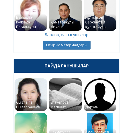
Бажықова
Құлманов
Күлзада
Қамзабекұлы
Сәрсенбай
Бегалықызы
Дихан
Қуантайұлы
Барлық қатысушылар
Отырыс материалдары
ПАЙДАЛАНУШЫЛАР
Gulzhaina
Shakenova
Duisenbayeva
Meruyert
Дархан
Рахматулла
Амангелдиев