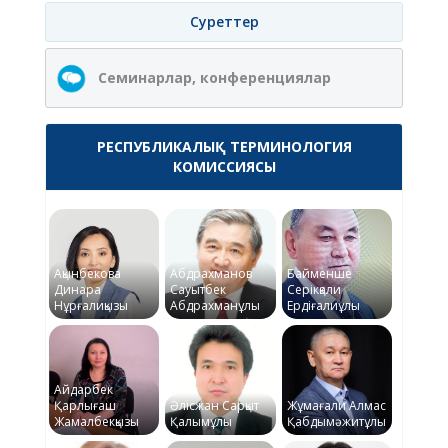
Суреттер
Семинарлар, конференциялар
РЕСПУБЛИКАЛЫҚ ТЕРМИНОЛОГИЯ
КОМИССИЯСЫ
Ақынбекова
Абдрахманов
Байменше
Динара
Сауытбек
Серікқали
Нұрғалиқызы
Абдрахманұлы
Ердіғалиұлы
Айдарбек
Қарлығаш
Әлісжан Сарқыт
Жұмағали Алмас
Жамалбекқызы
Қалымұлы
Қабдымәжитұлы