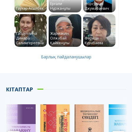
Ерғали
Норсултан
Гаухар Асылбек
Нұржанұлы
Джумабаевич
Габдуллина
Жармакин
Динара
Олжабай
Фарида
Салимгереевна
Қайкенұлы
Курабаева
Барлық пайдаланушылар
КІТАПТАР