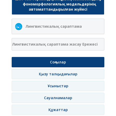
фономорфологиялық модельдерінің
автоматтандырылған жүйесі
Лингвистикалық сараптама
Лингвистикалық сараптама жасау Ережесі
Соңғылар
Қызу талқыдағылар
Ұсыныстар
Сауалнамалар
Құжаттар