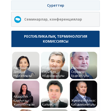
Суреттер
Семинарлар, конференциялар
РЕСПУБЛИКАЛЫҚ ТЕРМИНОЛОГИЯ
КОМИССИЯСЫ
Ақынбекова
Абдрахманов
Байменше
Динара
Сауытбек
Серікқали
Нұрғалиқызы
Абдрахманұлы
Ердіғалиұлы
Айдарбек
Қарлығаш
Әлісжан Сарқыт
Жұмағали Алмас
Жамалбекқызы
Қалымұлы
Қабдымәжитұлы