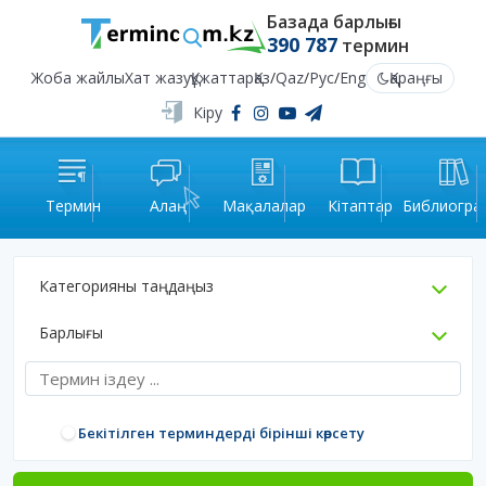
Базада барлығы
390 787
термин
Жоба жайлы
Хат жазу
Құжаттар
Қаз
/
Qaz
/
Рус
/
Eng
Қараңғы
Кіру
Термин
Алаң
Мақалалар
Кітаптар
Библиогра
Категорияны таңдаңыз
Барлығы
Бекітілген терминдерді бірінші көрсету