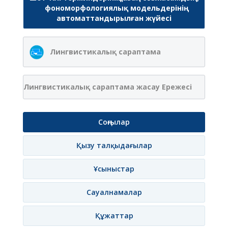
фономорфологиялық модельдерінің
автоматтандырылған жүйесі
Лингвистикалық сараптама
Лингвистикалық сараптама жасау Ережесі
Соңғылар
Қызу талқыдағылар
Ұсыныстар
Сауалнамалар
Құжаттар