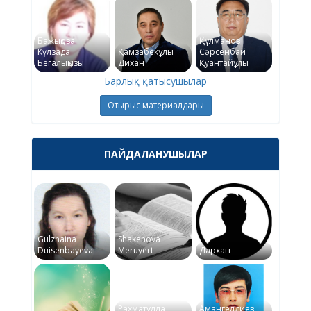
Бажықова
Құлманов
Күлзада
Қамзабекұлы
Сәрсенбай
Бегалықызы
Дихан
Қуантайұлы
Барлық қатысушылар
Отырыс материалдары
ПАЙДАЛАНУШЫЛАР
Gulzhaina
Shakenova
Duisenbayeva
Meruyert
Дархан
Рахматулла
Амангелдиев