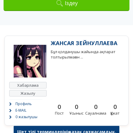
Іздеу
ЖАНСАЯ ЗЕЙНУЛЛАЕВА
Бұл қолданушы жайында ақпарат
толтырылмаған ...
Хабарлама
Жазылу
Профиль
0
0
0
0
E-MAIL
Пост
Ұсыныс
Сауалнама
Құжат
0 жазылушы
Шет тілі терминдерінің қазақ сөзжасамдық,