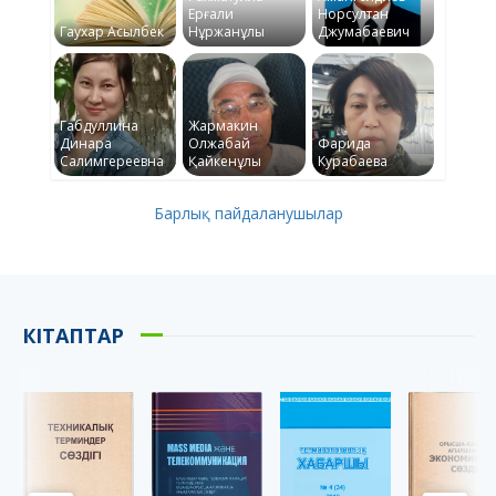
Ерғали
Норсултан
Гаухар Асылбек
Нұржанұлы
Джумабаевич
Габдуллина
Жармакин
Динара
Олжабай
Фарида
Салимгереевна
Қайкенұлы
Курабаева
Барлық пайдаланушылар
КІТАПТАР