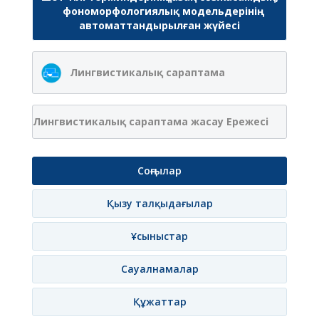
фономорфологиялық модельдерінің
автоматтандырылған жүйесі
Лингвистикалық сараптама
Лингвистикалық сараптама жасау Ережесі
Соңғылар
Қызу талқыдағылар
Ұсыныстар
Сауалнамалар
Құжаттар