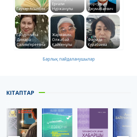
Ерғали
Норсултан
Гаухар Асылбек
Нұржанұлы
Джумабаевич
Габдуллина
Жармакин
Динара
Олжабай
Фарида
Салимгереевна
Қайкенұлы
Курабаева
Барлық пайдаланушылар
КІТАПТАР