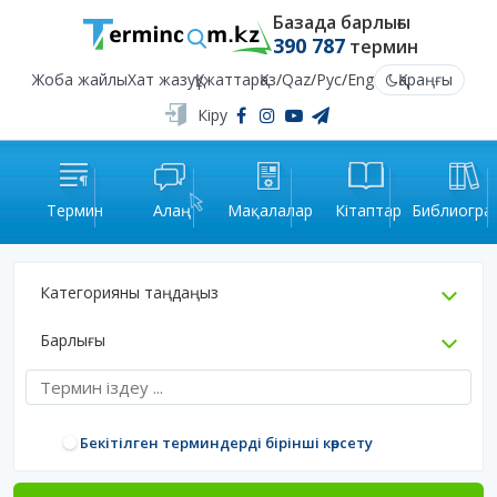
Базада барлығы
390 787
термин
Жоба жайлы
Хат жазу
Құжаттар
Қаз
/
Qaz
/
Рус
/
Eng
Қараңғы
Кіру
Термин
Алаң
Мақалалар
Кітаптар
Библиогра
Категорияны таңдаңыз
Барлығы
Бекітілген терминдерді бірінші көрсету