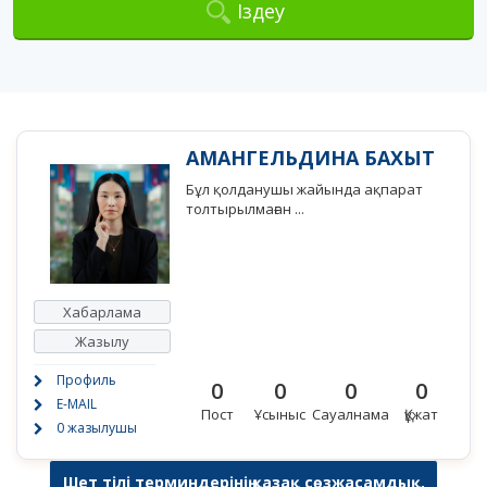
Іздеу
АМАНГЕЛЬДИНА БАХЫТ
Бұл қолданушы жайында ақпарат
толтырылмаған ...
Хабарлама
Жазылу
Профиль
0
0
0
0
E-MAIL
Пост
Ұсыныс
Сауалнама
Құжат
0 жазылушы
Шет тілі терминдерінің қазақ сөзжасамдық,