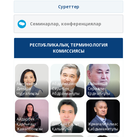
Суреттер
Семинарлар, конференциялар
РЕСПУБЛИКАЛЫҚ ТЕРМИНОЛОГИЯ
КОМИССИЯСЫ
Ақынбекова
Абдрахманов
Байменше
Динара
Сауытбек
Серікқали
Нұрғалиқызы
Абдрахманұлы
Ердіғалиұлы
Айдарбек
Қарлығаш
Әлісжан Сарқыт
Жұмағали Алмас
Жамалбекқызы
Қалымұлы
Қабдымәжитұлы