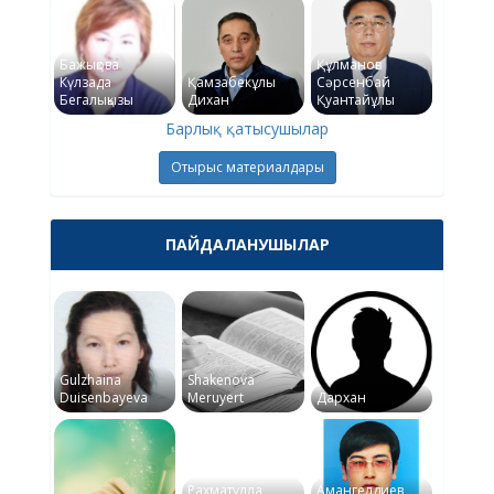
Бажықова
Құлманов
Күлзада
Қамзабекұлы
Сәрсенбай
Бегалықызы
Дихан
Қуантайұлы
Барлық қатысушылар
Отырыс материалдары
ПАЙДАЛАНУШЫЛАР
Gulzhaina
Shakenova
Duisenbayeva
Meruyert
Дархан
Рахматулла
Амангелдиев