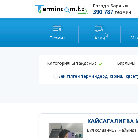
Базада барлығы
390 787
термин
Термин
Алаң
Ма
Категорияны таңдаңыз
Барлығы
Бекітілген терминдерді бірінші көрсет
КАЙСАГАЛИЕВА 
Бұл қолданушы жайында а