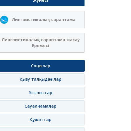
жүйесі
Лингвистикалық сараптама
Лингвистикалық сараптама жасау
Ережесі
Соңғылар
Қызу талқыдағылар
Ұсыныстар
Сауалнамалар
Құжаттар