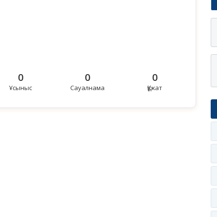
0
0
0
Ұсыныс
Сауалнама
Құжат