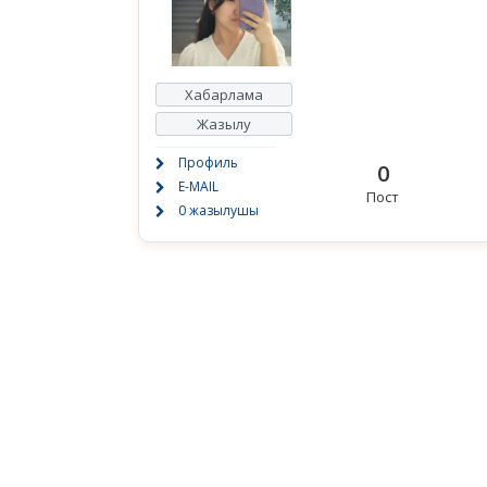
Хабарлама
Жазылу
Профиль
0
E-MAIL
Пост
0 жазылушы