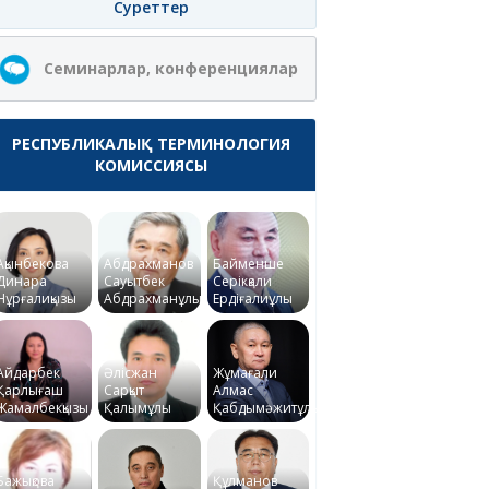
Суреттер
Семинарлар, конференциялар
РЕСПУБЛИКАЛЫҚ ТЕРМИНОЛОГИЯ
КОМИССИЯСЫ
Ақынбекова
Абдрахманов
Байменше
Динара
Сауытбек
Серікқали
Нұрғалиқызы
Абдрахманұлы
Ердіғалиұлы
Айдарбек
Әлісжан
Жұмағали
Қарлығаш
Сарқыт
Алмас
Жамалбекқызы
Қалымұлы
Қабдымәжитұлы
Бажықова
Құлманов