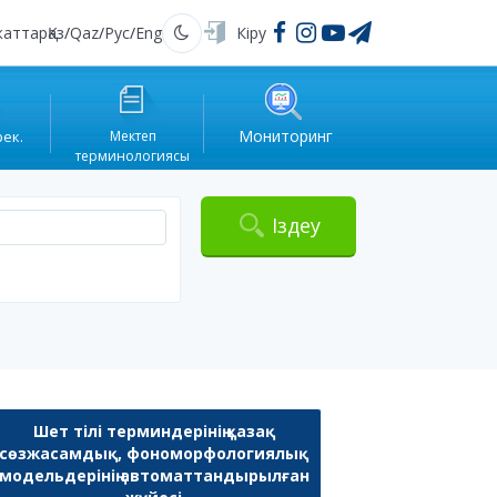
жаттар
Қаз
/
Qaz
/
Рус
/
Eng
Кіру
Қараңғы
Мониторинг
рек.
Мектеп
терминологиясы
Іздеу
Шет тілі терминдерінің қазақ
сөзжасамдық, фономорфологиялық
модельдерінің автоматтандырылған