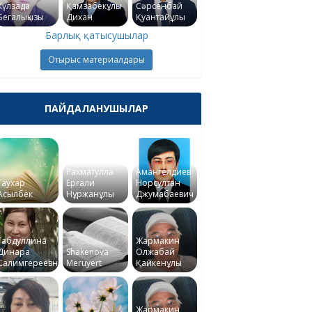
Күлзада
Қамзабекұлы
Сәрсенбай
Бегалықызы
Дихан
Қуантайұлы
Барлық қатысушылар
Отырыс материалдары
ПАЙДАЛАНУШЫЛАР
Рахматулла
Амангелдиев
Гаухар
Ерғали
Норсултан
Асылбек
Нұржанұлы
Джумабаевич
Габдуллина
Жармакин
Динара
Shakenova
Олжабай
Салимгереевна
Meruyert
Қайкенұлы
Жармакин