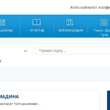
Жоба жайлы
Хат жазу
Құ
қалалар
Кітаптар
Библиография
Тарих. Де
Тұлға.
у
МАДИНА
қпарат толтырылмаған ...