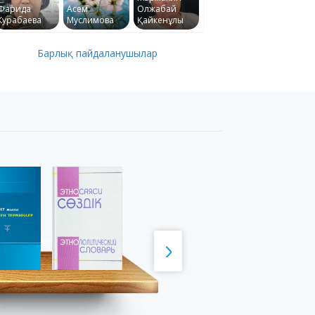
Фарида
Асем
Олжабай
Курабаева
Муслимова
Қайкенұлы
Барлық пайдаланушылар