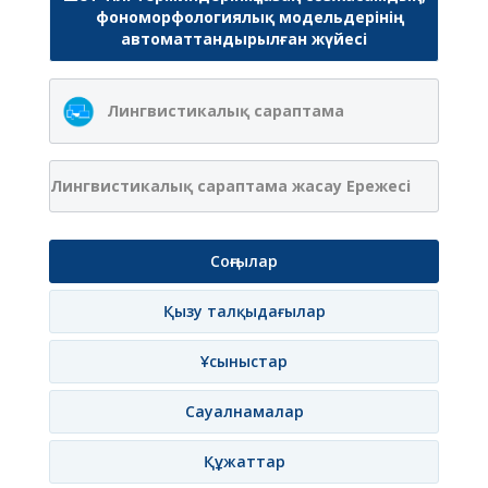
фономорфологиялық модельдерінің
автоматтандырылған жүйесі
Лингвистикалық сараптама
Лингвистикалық сараптама жасау Ережесі
Соңғылар
Қызу талқыдағылар
Ұсыныстар
Сауалнамалар
Құжаттар