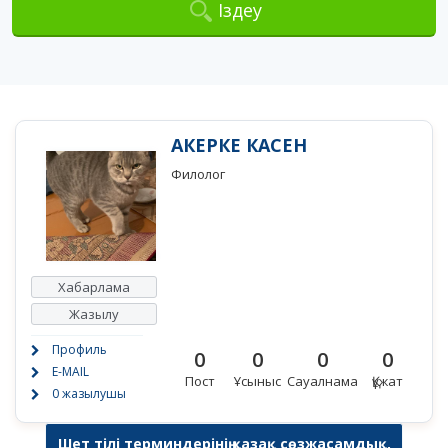
Іздеу
АКЕРКЕ КАСЕН
Филолог
Хабарлама
Жазылу
Профиль
0
0
0
0
E-MAIL
Пост
Ұсыныс
Сауалнама
Құжат
0 жазылушы
Шет тілі терминдерінің қазақ сөзжасамдық,