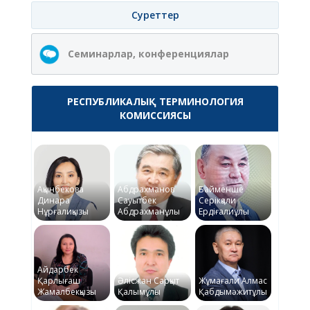
Суреттер
Семинарлар, конференциялар
РЕСПУБЛИКАЛЫҚ ТЕРМИНОЛОГИЯ
КОМИССИЯСЫ
Ақынбекова
Абдрахманов
Байменше
Динара
Сауытбек
Серікқали
Нұрғалиқызы
Абдрахманұлы
Ердіғалиұлы
Айдарбек
Қарлығаш
Әлісжан Сарқыт
Жұмағали Алмас
Жамалбекқызы
Қалымұлы
Қабдымәжитұлы