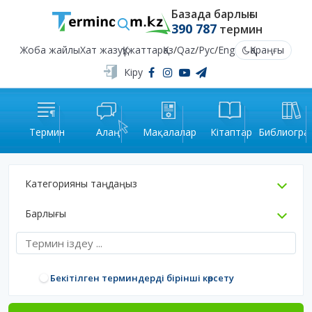
Базада барлығы
390 787
термин
Жоба жайлы
Хат жазу
Құжаттар
Қаз
/
Qaz
/
Рус
/
Eng
Қараңғы
Кіру
Термин
Алаң
Мақалалар
Кітаптар
Библиогра
Категорияны таңдаңыз
Барлығы
Бекітілген терминдерді бірінші көрсету