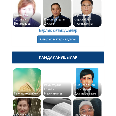
Бажықова
Құлманов
Күлзада
Қамзабекұлы
Сәрсенбай
Бегалықызы
Дихан
Қуантайұлы
Барлық қатысушылар
Отырыс материалдары
ПАЙДАЛАНУШЫЛАР
Рахматулла
Амангелдиев
Ерғали
Норсултан
Гаухар Асылбек
Нұржанұлы
Джумабаевич
Габдуллина
Жармакин