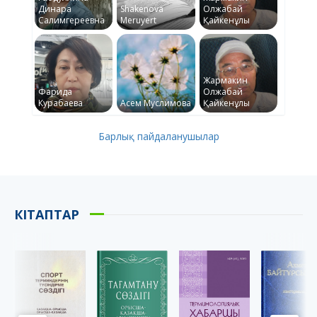
Динара
Shakenova
Олжабай
Салимгереевна
Meruyert
Қайкенұлы
Жармакин
Фарида
Олжабай
Курабаева
Асем Муслимова
Қайкенұлы
Барлық пайдаланушылар
КІТАПТАР