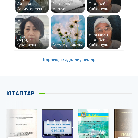
Динара
Shakenova
Олжабай
Салимгереевна
Meruyert
Қайкенұлы
Жармакин
Фарида
Олжабай
Курабаева
Асем Муслимова
Қайкенұлы
Барлық пайдаланушылар
КІТАПТАР