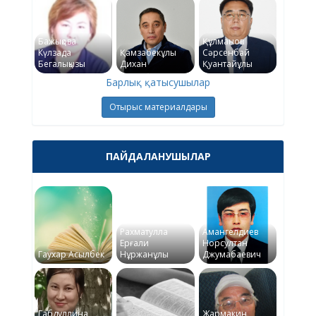
Бажықова
Құлманов
Күлзада
Қамзабекұлы
Сәрсенбай
Бегалықызы
Дихан
Қуантайұлы
Барлық қатысушылар
Отырыс материалдары
ПАЙДАЛАНУШЫЛАР
Рахматулла
Амангелдиев
Ерғали
Норсултан
Гаухар Асылбек
Нұржанұлы
Джумабаевич
Габдуллина
Жармакин