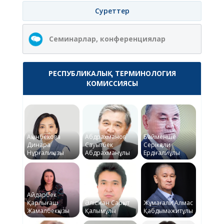
Суреттер
Семинарлар, конференциялар
РЕСПУБЛИКАЛЫҚ ТЕРМИНОЛОГИЯ
КОМИССИЯСЫ
Ақынбекова
Абдрахманов
Байменше
Динара
Сауытбек
Серікқали
Нұрғалиқызы
Абдрахманұлы
Ердіғалиұлы
Айдарбек
Қарлығаш
Әлісжан Сарқыт
Жұмағали Алмас
Жамалбекқызы
Қалымұлы
Қабдымәжитұлы