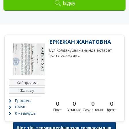
Іздеу
ЕРКЕЖАН ЖАНАТОВНА
Бұл қолданушы жайында ақпарат
толтырылмаған ...
Хабарлама
Жазылу
Профиль
0
0
0
0
E-MAIL
Пост
Ұсыныс
Сауалнама
Құжат
0 жазылушы
Шет тілі терминдерінің қазақ сөзжасамдық,