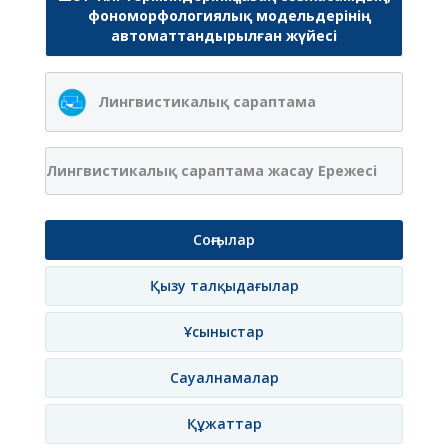
фономорфологиялық модельдерінің
автоматтандырылған жүйесі
Лингвистикалық сараптама
Лингвистикалық сараптама жасау Ережесі
Соңғылар
Қызу талқыдағылар
Ұсыныстар
Сауалнамалар
Құжаттар