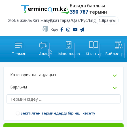
Базада барлығы
390 787
термин
Жоба жайлы
Хат жазу
Құжаттар
Қаз
/
Qaz
/
Рус
/
Eng
Қараңғы
Кіру
Термин
Алаң
Мақалалар
Кітаптар
Библиогра
Категорияны таңдаңыз
Барлығы
Бекітілген терминдерді бірінші көрсету