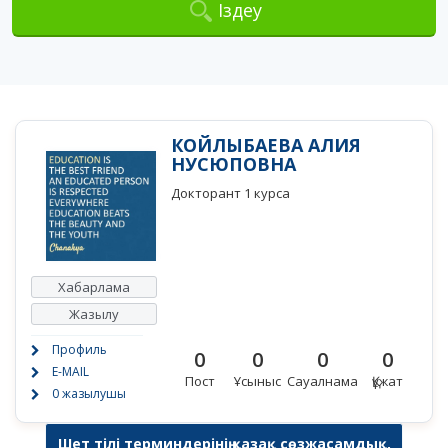
Іздеу
КОЙЛЫБАЕВА АЛИЯ
НУСЮПОВНА
Докторант 1 курса
Хабарлама
Жазылу
Профиль
0
0
0
0
E-MAIL
Пост
Ұсыныс
Сауалнама
Құжат
0 жазылушы
Шет тілі терминдерінің қазақ сөзжасамдық,