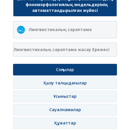
фономорфологиялық модельдерінің
автоматтандырылған жүйесі
Лингвистикалық сараптама
Лингвистикалық сараптама жасау Ережесі
Соңғылар
Қызу талқыдағылар
Ұсыныстар
Сауалнамалар
Құжаттар