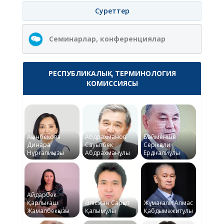
Суреттер
Семинарлар, конференциялар
РЕСПУБЛИКАЛЫҚ ТЕРМИНОЛОГИЯ
КОМИССИЯСЫ
Ақынбекова
Абдрахманов
Байменше
Динара
Сауытбек
Серікқали
Нұрғалиқызы
Абдрахманұлы
Ердіғалиұлы
Айдарбек
Қарлығаш
Әлісжан Сарқыт
Жұмағали Алмас
Жамалбекқызы
Қалымұлы
Қабдымәжитұлы