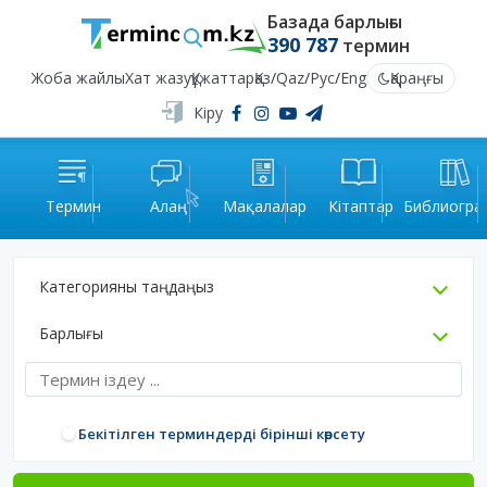
Базада барлығы
390 787
термин
Жоба жайлы
Хат жазу
Құжаттар
Қаз
/
Qaz
/
Рус
/
Eng
Қараңғы
Кіру
Термин
Алаң
Мақалалар
Кітаптар
Библиогра
Категорияны таңдаңыз
Барлығы
Бекітілген терминдерді бірінші көрсету