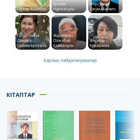
Ерғали
Норсултан
Гаухар Асылбек
Нұржанұлы
Джумабаевич
Габдуллина
Жармакин
Динара
Олжабай
Фарида
Салимгереевна
Қайкенұлы
Курабаева
Барлық пайдаланушылар
КІТАПТАР