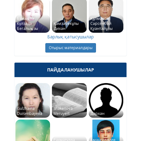
Бажықова
Құлманов
Күлзада
Қамзабекұлы
Сәрсенбай
Бегалықызы
Дихан
Қуантайұлы
Барлық қатысушылар
Отырыс материалдары
ПАЙДАЛАНУШЫЛАР
Gulzhaina
Shakenova
Duisenbayeva
Meruyert
Дархан
Рахматулла
Амангелдиев