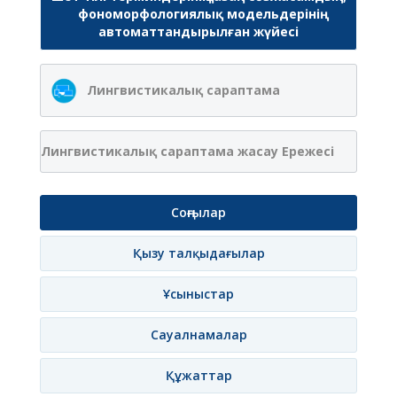
фономорфологиялық модельдерінің
автоматтандырылған жүйесі
Лингвистикалық сараптама
Лингвистикалық сараптама жасау Ережесі
Соңғылар
Қызу талқыдағылар
Ұсыныстар
Сауалнамалар
Құжаттар