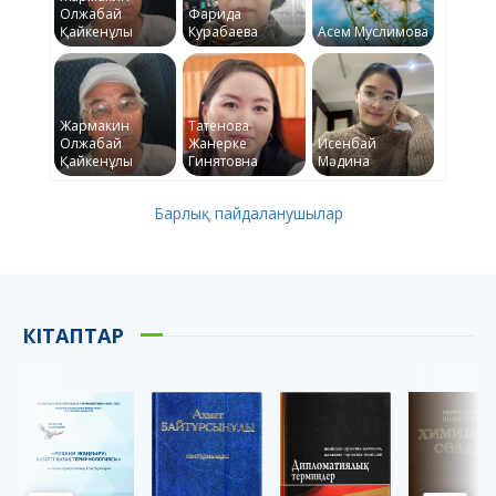
Олжабай
Фарида
Қайкенұлы
Курабаева
Асем Муслимова
Жармакин
Татенова
Олжабай
Жанерке
Исенбай
Қайкенұлы
Гинятовна
Мәдина
Барлық пайдаланушылар
КІТАПТАР