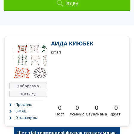
Іздеу
АИДА КИЮБЕК
кітап
Хабарлама
Жазылу
Профиль
0
0
0
0
E-MAIL
Пост
Ұсыныс
Сауалнама
Құжат
0 жазылушы
Шет тілі терминдерінің қазақ сөзжасамдық,