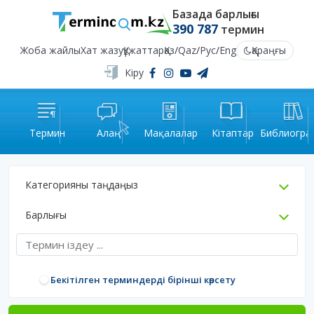
Базада барлығы
390 787
термин
Жоба жайлы
Хат жазу
Құжаттар
Қаз
/
Qaz
/
Рус
/
Eng
Қараңғы
Кіру
Термин
Алаң
Мақалалар
Кітаптар
Библиогра
Категорияны таңдаңыз
Барлығы
Бекітілген терминдерді бірінші көрсету