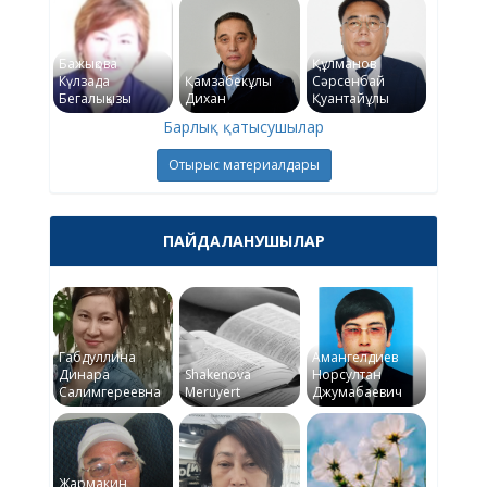
Бажықова
Құлманов
Күлзада
Қамзабекұлы
Сәрсенбай
Бегалықызы
Дихан
Қуантайұлы
Барлық қатысушылар
Отырыс материалдары
ПАЙДАЛАНУШЫЛАР
Габдуллина
Амангелдиев
Динара
Shakenova
Норсултан
Салимгереевна
Meruyert
Джумабаевич
Жармакин