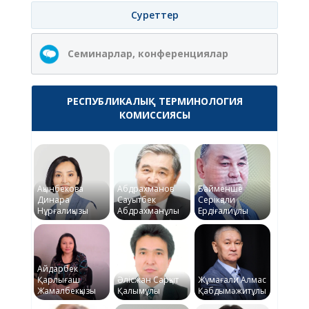
Суреттер
Семинарлар, конференциялар
РЕСПУБЛИКАЛЫҚ ТЕРМИНОЛОГИЯ
КОМИССИЯСЫ
Ақынбекова
Абдрахманов
Байменше
Динара
Сауытбек
Серікқали
Нұрғалиқызы
Абдрахманұлы
Ердіғалиұлы
Айдарбек
Қарлығаш
Әлісжан Сарқыт
Жұмағали Алмас
Жамалбекқызы
Қалымұлы
Қабдымәжитұлы